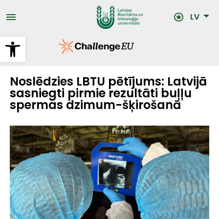
Pārlekt
uz
LV
galveno
saturu
Open toolbar
Noslēdzies LBTU pētījums: Latvijā
sasniegti pirmie rezultāti buļļu
spermas dzimum-šķirošanā