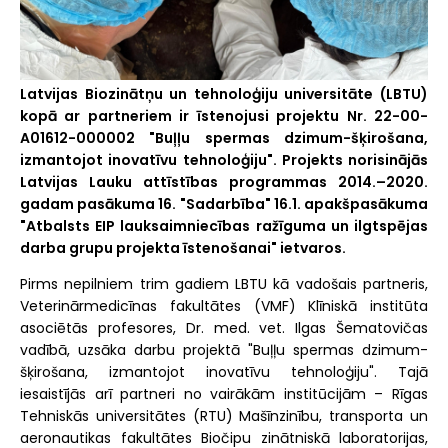
Latvijas Biozinātņu un tehnoloģiju universitāte (LBTU)
kopā ar partneriem ir īstenojusi projektu Nr. 22-00-
A01612-000002 "Buļļu spermas dzimum-šķirošana,
izmantojot inovatīvu tehnoloģiju". Projekts norisinājās
Latvijas Lauku attīstības programmas 2014.–2020.
gadam pasākuma 16. "Sadarbība" 16.1. apakšpasākuma
"Atbalsts EIP lauksaimniecības ražīguma un ilgtspējas
darba grupu projekta īstenošanai" ietvaros.
Pirms nepilniem trim gadiem LBTU kā vadošais partneris,
Veterinārmedicīnas fakultātes (VMF) Klīniskā institūta
asociētās profesores, Dr. med. vet. Ilgas Šematovičas
vadībā, uzsāka darbu projektā "Buļļu spermas dzimum-
šķirošana, izmantojot inovatīvu tehnoloģiju". Tajā
iesaistījās arī partneri no vairākām institūcijām – Rīgas
Tehniskās universitātes (RTU) Mašīnzinību, transporta un
aeronautikas fakultātes Biočipu zinātniskā laboratorijas,