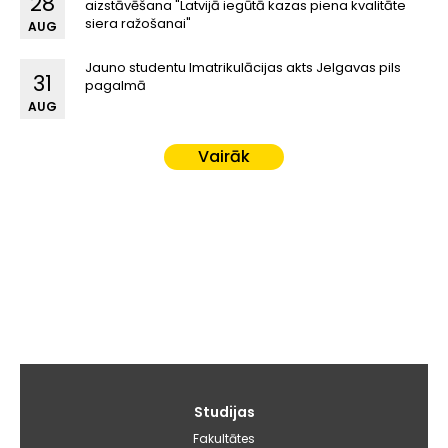
28
aizstāvēšana "Latvijā iegūtā kazas piena kvalitāte
siera ražošanai"
AUG
Jauno studentu Imatrikulācijas akts Jelgavas pils
31
pagalmā
AUG
Vairāk
Galvenā
Studijas
izvēlne
Fakultātes