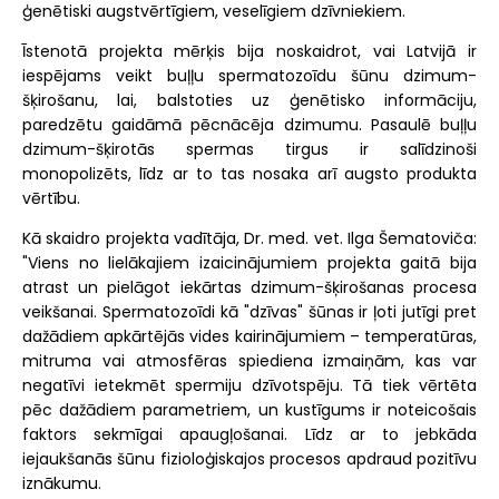
ģenētiski augstvērtīgiem, veselīgiem dzīvniekiem.
Īstenotā projekta mērķis bija noskaidrot, vai Latvijā ir
iespējams veikt buļļu spermatozoīdu šūnu dzimum-
šķirošanu, lai, balstoties uz ģenētisko informāciju,
paredzētu gaidāmā pēcnācēja dzimumu. Pasaulē buļļu
dzimum-šķirotās spermas tirgus ir salīdzinoši
monopolizēts, līdz ar to tas nosaka arī augsto produkta
vērtību.
Kā skaidro projekta vadītāja, Dr. med. vet. Ilga Šematoviča:
"Viens no lielākajiem izaicinājumiem projekta gaitā bija
atrast un pielāgot iekārtas dzimum-šķirošanas procesa
veikšanai. Spermatozoīdi kā "dzīvas" šūnas ir ļoti jutīgi pret
dažādiem apkārtējās vides kairinājumiem – temperatūras,
mitruma vai atmosfēras spiediena izmaiņām, kas var
negatīvi ietekmēt spermiju dzīvotspēju. Tā tiek vērtēta
pēc dažādiem parametriem, un kustīgums ir noteicošais
faktors sekmīgai apaugļošanai. Līdz ar to jebkāda
iejaukšanās šūnu fizioloģiskajos procesos apdraud pozitīvu
iznākumu.