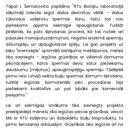
Tāpat I. Šematoviča papildina: "RTU Biočipu laboratorijā
sākotnēji izdevās iegūt dažus desmitus, vēlāk – dažus
tūkstošus sašķirotu spermas šūnu, taču tas nav
pietiekams apjoms sekmīgai apaugļošanai. Turklāt
jārēķinās, ka pats šķirošanas process, kā tas notiek arī
pasaules monopoluzņēmumos, negatīvi ietekmē spermiju
dzīvotspēju un apaugļošanas spēju. Lai gan projekts uz
laiku "bremzējās" optimālā risinājuma meklējumos, mērķis
tika sasniegts – iegūtas grūsnības ar vēlamā dzimuma
pēcnācējiem. Katra spermas deva satur pietiekamu
daudzumu (miljonus) apaugļotspējīgu spermiju. Tādējādi
pirmo reizi Latvijā veikta buļļu spermas dzimum-šķirošana,
turklāt iegūtais biomateriāls pēc procedūras bija
pietiekami kvalitatīvs un pat labāks par komerciāli
pieejamo."
Lai arī sekmīgais iznākums tika sasniegts projekta
priekšpēdējā mēnesī, tika iegūtas piecas grūsnības, veicot
MA ar RTU sašķirotu un dziļsaldētu buļļu bioproduktu, to
pirms lietošanas atkausējot. Grūsnības tika iegūtas arī no