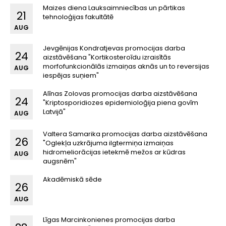
Maizes diena Lauksaimniecības un pārtikas
21
tehnoloģijas fakultātē
AUG
Jevgēnijas Kondratjevas promocijas darba
24
aizstāvēšana "Kortikosteroīdu izraisītās
morfofunkcionālās izmaiņas aknās un to reversijas
AUG
iespējas suņiem"
Alīnas Zolovas promocijas darba aizstāvēšana
24
"Kriptosporidiozes epidemioloğija piena govīm
Latvijā"
AUG
Valtera Samarika promocijas darba aizstāvēšana
26
"Oglekļa uzkrājuma ilgtermiņa izmaiņas
hidromeliorācijas ietekmē mežos ar kūdras
AUG
augsnēm"
Akadēmiskā sēde
26
AUG
Līgas Marcinkonienes promocijas darba