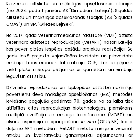
Kurzemes ciltslietu un mākslīgās apsēklošanas stacijas
(no 2024. gada 1. janvāra AS "Dimedium Latvija"), Siguldas
ciltslietu un mākslīgās apsēklošanas stacijas (AS "Siguldas
CMAS") un SIA "Griezes Lejnieki".
No 2017. gada Veterinārmedicīnas fakultātē (VMF) attīsta
veterināro asistētās reprodukcijas (VetART) nozari Latvijā,
kas paver plašas iespējas dažādu projektu realizācijai. Šo
gadu laikā projekta vajadzībām izveidota un pilnveidota
embriju transferences laboratorija C116, kur iespējams
veikt plaša mēroga pētījumus ar gamētām un embriju
ieguvi un attīstību.
Dzīvnieku reprodukcijas un lopkopības attīstībā nozīmīgu
pavērsienu deva mākslīgās apsēklošanas (MA) metodes
ieviešana pagājušā gadsimta 70. gados. No tā laika tiek
attīstītas citas reprodukcijas biotehnoloģijas, piemēram,
multiplā ovulācija un embriju transference (MOET) un
olšūnu aspirācija ar apaugļošanu
in vitro
(OPU/IVF), kas ir
daļa no ART metodēm. VetART metožu mērķis ir veicināt
ātrāku un kvalitatīvāku ganāmpulku atjaunošanu ar