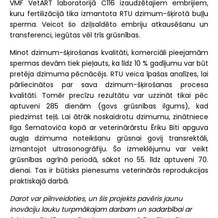
VMF VetART laboratorijā C116 izaudzētajiem embrijiem,
kuru fertilizācijā tika izmantota RTU dzimum-šķirotā buļļu
sperma. Veicot šo dziļsaldēto embriju atkausēšanu un
transferenci, iegūtas vēl trīs grūsnības.
Minot dzimum-šķirošanas kvalitāti, komerciāli pieejamām
spermas devām tiek pieļauts, ka līdz 10 % gadījumu var būt
pretēja dzimuma pēcnācējs. RTU veica īpašas analīzes, lai
pārliecinātos par sava dzimum-šķirošanas procesa
kvalitāti. Tomēr precīzu rezultātu var uzzināt tikai pēc
aptuveni 285 dienām (govs grūsnības ilgums), kad
piedzimst teļš. Lai ātrāk noskaidrotu dzimumu, zinātniece
Ilga Šematoviča kopā ar veterinārārstu Ēriku Biti apguva
augļa dzimuma noteikšanu grūsnai govij transrektāli,
izmantojot ultrasonogrāfiju. Šo izmeklējumu var veikt
grūsnības agrīnā periodā, sākot no 55. līdz aptuveni 70.
dienai. Tas ir būtisks pienesums veterinārās reprodukcijas
praktiskajā darbā.
Darot var pilnveidoties, un šis projekts pavēris jaunu
inovāciju lauku turpmākajam darbam un sadarbībai ar