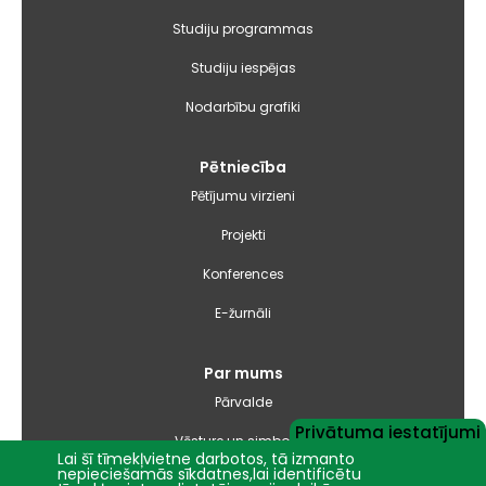
Studiju programmas
Studiju iespējas
Nodarbību grafiki
Pētniecība
Pētījumu virzieni
Projekti
Konferences
E-žurnāli
Par mums
Pārvalde
Privātuma iestatījumi
Vēsture un simbolika
Lai šī tīmekļvietne darbotos, tā izmanto
nepieciešamās sīkdatnes,lai identificētu
Studiju virzienu pārskati un pašnovērtējuma ziņojumi