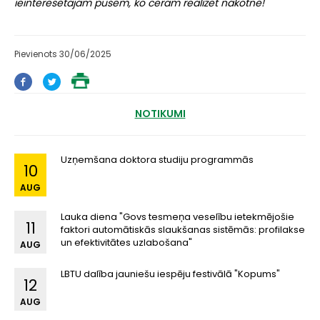
ieinteresētajām pusēm, ko ceram realizēt nākotnē!
Pievienots 30/06/2025
NOTIKUMI
Uzņemšana doktora studiju programmās
10
AUG
Lauka diena "Govs tesmeņa veselību ietekmējošie
11
faktori automātiskās slaukšanas sistēmās: profilakse
un efektivitātes uzlabošana"
AUG
LBTU dalība jauniešu iespēju festivālā "Kopums"
12
AUG