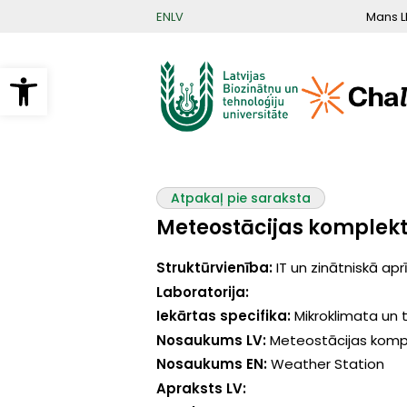
Pārlekt
Mans L
EN
LV
uz
galveno
saturu
Open toolbar
Atpakaļ pie saraksta
Meteostācijas komplek
Struktūrvienība:
IT un zinātniskā ap
Laboratorija:
Iekārtas specifika:
Mikroklimata un 
Nosaukums LV:
Meteostācijas komp
Nosaukums EN:
Weather Station
Apraksts LV: