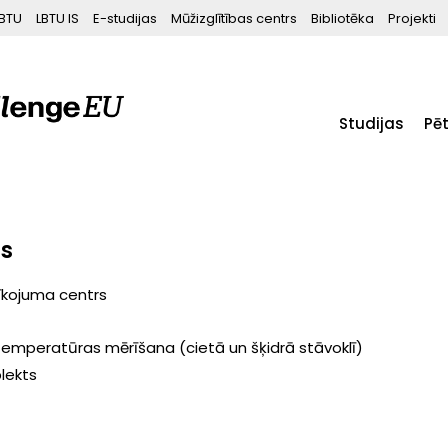
BTU
LBTU IS
E-studijas
Mūžizglītības centrs
Bibliotēka
Projekti
Studijas
Pē
ts
rīkojuma centrs
temperatūras mērīšana (cietā un šķidrā stāvoklī)
lekts