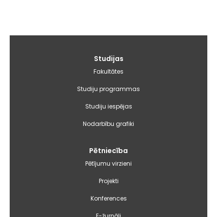
Galvenā
Studijas
izvēlne
Fakultātes
Studiju programmas
Studiju iespējas
Nodarbību grafiki
Pētniecība
Pētījumu virzieni
Projekti
Konferences
E-žurnāli