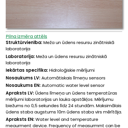
Pilna izmēra attēls
Struktūrvienība:
Meža un ūdens resursu zinātniskā
laboratorija
Laboratorija:
Meža un ūdens resursu zinātniskā
laboratorija
Iekārtas specifika:
Hidroloģiskie mērījumi
Nosaukums LV:
Automātiskais līmeņu sensors
Nosaukums EN:
Automatic water level sensor
Apraksts LV:
Ūdens līmeņa un ūdens temperatūras
mērījumi laboratorijas un lauka apstākļos. Mērījumu
biežums no 0,5 sekundes līdz 24 stundām. Maksimālais
ūdens staba augstums 10m ūdens staba virs mērītāja.
Apraksts EN:
Water level and temperature
meaurment device. Frequency of measurmrnt can be