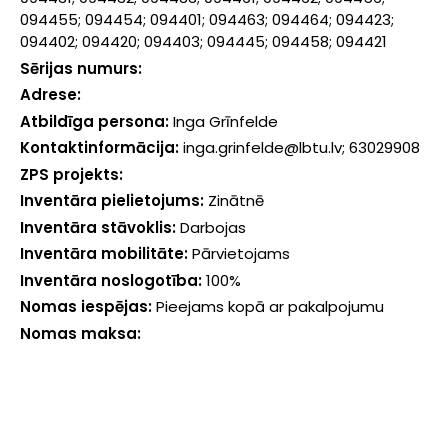
094455; 094454; 094401; 094463; 094464; 094423;
094402; 094420; 094403; 094445; 094458; 094421
Sērijas numurs:
Adrese:
Atbildīga persona:
Inga Grīnfelde
Kontaktinformācija:
inga.grinfelde@lbtu.lv; 63029908
ZPS projekts:
Inventāra pielietojums:
Zinātnē
Inventāra stāvoklis:
Darbojas
Inventāra mobilitāte:
Pārvietojams
Inventāra noslogotība:
100%
Nomas iespējas:
Pieejams kopā ar pakalpojumu
Nomas maksa: