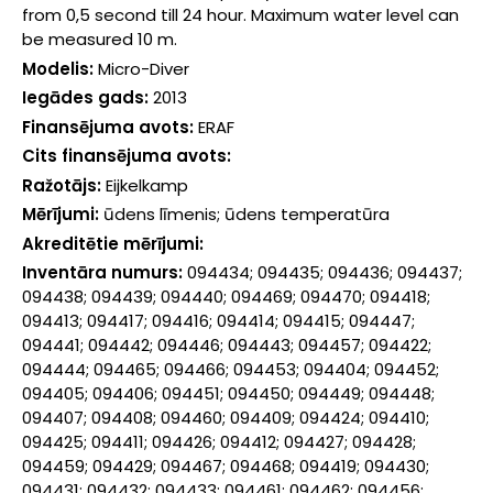
from 0,5 second till 24 hour. Maximum water level can
be measured 10 m.
Modelis:
Micro-Diver
Iegādes gads:
2013
Finansējuma avots:
ERAF
Cits finansējuma avots:
Ražotājs:
Eijkelkamp
Mērījumi:
ūdens līmenis; ūdens temperatūra
Akreditētie mērījumi:
Inventāra numurs:
094434; 094435; 094436; 094437;
094438; 094439; 094440; 094469; 094470; 094418;
094413; 094417; 094416; 094414; 094415; 094447;
094441; 094442; 094446; 094443; 094457; 094422;
094444; 094465; 094466; 094453; 094404; 094452;
094405; 094406; 094451; 094450; 094449; 094448;
094407; 094408; 094460; 094409; 094424; 094410;
094425; 094411; 094426; 094412; 094427; 094428;
094459; 094429; 094467; 094468; 094419; 094430;
094431; 094432; 094433; 094461; 094462; 094456;