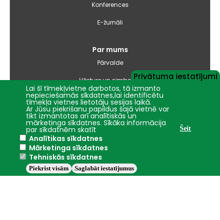
Konferences
E-žurnāli
Par mums
Pārvalde
Privātuma iestatījumi
Vēsture un simbolika
Lai šī tīmekļvietne darbotos, tā izmanto
nepieciešamās sīkdatnes,lai identificētu
Studiju virzienu pārskati un pašnovērtējuma ziņojumi
tīmekļa vietnes lietotāju sesijas laikā.
Ar Jūsu piekrišanu papildus šajā vietnē var
tikt izmantotas arī analītiskās un
Iepirkumi
mārketinga sīkdatnes. Sīkāka informācija
par sīkdatnēm skatīt
Šeit
Analītikas sīkdatnes
Nāc studēt
Mārketinga sīkdatnes
Tehniskās sīkdatnes
Piekrist visām
Saglabāt iestatījumus
Jelgava
+23.5°C
2016 - 2026 © LBTU
Privātuma politika
Trauksmes celšana
Piekļūstamības ziņojums