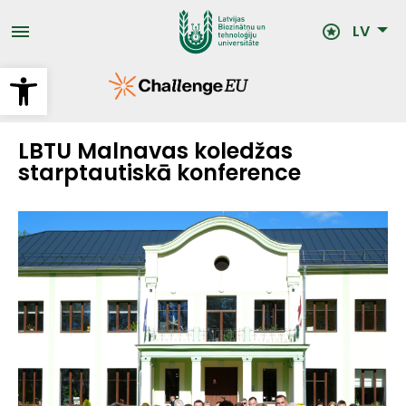
Pārlekt
uz
LV
galveno
saturu
Open toolbar
LBTU Malnavas koledžas
starptautiskā konference