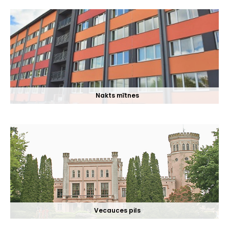
Nakts mītnes
Vecauces pils