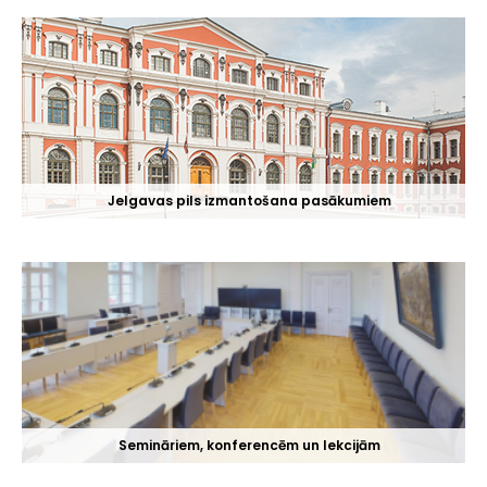
Jelgavas pils izmantošana pasākumiem
Semināriem, konferencēm un lekcijām