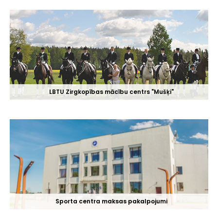
LBTU Zirgkopības mācību centrs "Mušķi"
Sporta centra maksas pakalpojumi