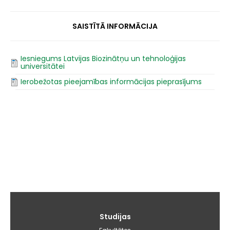
SAISTĪTĀ INFORMĀCIJA
Iesniegums Latvijas Biozinātņu un tehnoloģijas
universitātei
Ierobežotas pieejamības informācijas pieprasījums
Galvenā
Studijas
izvēlne