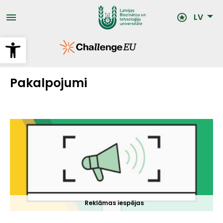
Pārlekt
uz
LV
galveno
saturu
Open toolbar
Pakalpojumi
Reklāmas iespējas