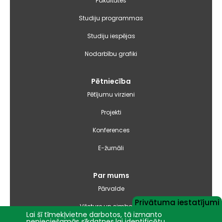
Fakultātes
Studiju programmas
Studiju iespējas
Nodarbību grafiki
Pētniecība
Pētījumu virzieni
Projekti
Konferences
E-žurnāli
Par mums
Pārvalde
Privātuma iestatījumi
Vēsture un simbolika
Lai šī tīmekļvietne darbotos, tā izmanto
nepieciešamās sīkdatnes,lai identificētu