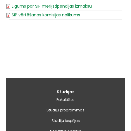
Līgums par SIP mērķstipendijas izmaksu
SIP vērtēšanas komisijas nolikums
Galvenā
Studijas
izvēlne
Fakultātes
Studiju programmas
Studiju iespējas