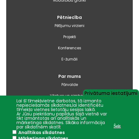
Nodarbību grafiki
Pētniecība
Pētījumu virzieni
Projekti
Konferences
E-žurnāli
Par mums
Pārvalde
Privātuma iestatījumi
Vēsture un simbolika
Lai šī tīmekļvietne darbotos, tā izmanto
nepieciešamās sīkdatnes,lai identificētu
Studiju virzienu pārskati un pašnovērtējuma ziņojumi
tīmekļa vietnes lietotāju sesijas laikā.
Ar Jūsu piekrišanu papildus šajā vietnē var
tikt izmantotas arī analītiskās un
Iepirkumi
mārketinga sīkdatnes. Sīkāka informācija
par sīkdatnēm skatīt
Šeit
Analītikas sīkdatnes
Nāc studēt
Mārketinga sīkdatnes