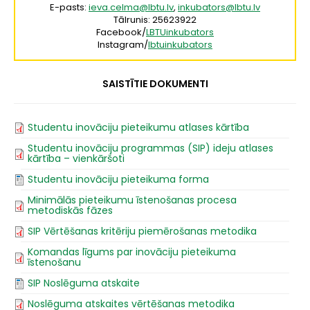
E-pasts:
ieva.celma@lbtu.lv
,
inkubators@lbtu.lv
Tālrunis: 25623922
Facebook/
LBTUinkubators
Instagram/
lbtuinkubators
SAISTĪTIE DOKUMENTI
Studentu inovāciju pieteikumu atlases kārtība
Studentu inovāciju programmas (SIP) ideju atlases
kārtība – vienkāršoti
Studentu inovāciju pieteikuma forma
Minimālās pieteikumu īstenošanas procesa
metodiskās fāzes
SIP Vērtēšanas kritēriju piemērošanas metodika
Komandas līgums par inovāciju pieteikuma
īstenošanu
SIP Noslēguma atskaite
Noslēguma atskaites vērtēšanas metodika