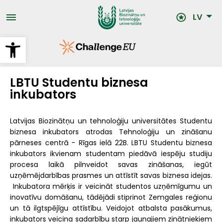
Pārlekt
uz
LV
galveno
saturu
Open toolbar
LBTU Studentu biznesa
inkubators
Latvijas Biozinātņu un tehnoloģiju universitātes Studentu
biznesa inkubators atrodas Tehnoloģiju un zināšanu
pārneses centrā - Rīgas ielā 22B. LBTU Studentu biznesa
inkubators ikvienam studentam piedāvā iespēju studiju
procesa laikā pilnveidot savas zināšanas, iegūt
uzņēmējdarbības prasmes un attīstīt savas biznesa idejas.
Inkubatora mērķis ir veicināt studentos uzņēmīgumu un
inovatīvu domāšanu, tādējādi stiprinot Zemgales reģionu
un tā ilgtspējīgu attīstību. Veidojot atbalsta pasākumus,
inkubators veicina sadarbību starp jaunajiem zinātniekiem