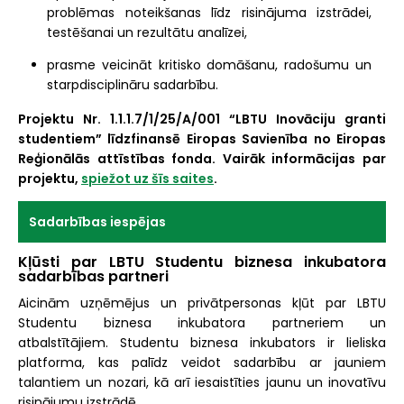
problēmas noteikšanas līdz risinājuma izstrādei,
testēšanai un rezultātu analīzei,
prasme veicināt kritisko domāšanu, radošumu un
starpdisciplināru sadarbību.
Projektu Nr. 1.1.1.7/1/25/A/001 “LBTU Inovāciju granti
studentiem” līdzfinansē Eiropas Savienība no Eiropas
Reģionālās attīstības fonda. Vairāk informācijas par
projektu,
spiežot uz šīs saites
.
Sadarbības iespējas
Kļūsti par LBTU Studentu biznesa inkubatora
sadarbības partneri
Aicinām uzņēmējus un privātpersonas kļūt par LBTU
Studentu biznesa inkubatora partneriem un
atbalstītājiem. Studentu biznesa inkubators ir lieliska
platforma, kas palīdz veidot sadarbību ar jauniem
talantiem un nozari, kā arī iesaistīties jaunu un inovatīvu
risinājumu izstrādē.