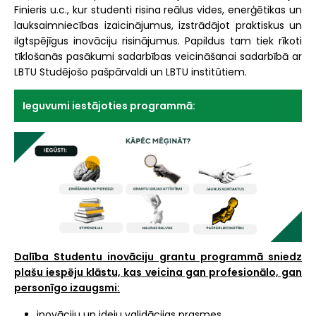
Finieris u.c., kur studenti risina reālus vides, enerģētikas un
lauksaimniecības izaicinājumus, izstrādājot praktiskus un
ilgtspējīgus inovāciju risinājumus. Papildus tam tiek rīkoti
tīklošanās pasākumi sadarbības veicināšanai sadarbībā ar
LBTU Studējošo pašpārvaldi un LBTU institūtiem.
Ieguvumi iestājoties programmā:
Dalība Studentu inovāciju grantu programmā sniedz
plašu iespēju klāstu, kas veicina gan profesionālo, gan
personīgo izaugsmi:
inovāciju un ideju validācijas prasmes,