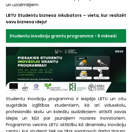
un uzņēmējiem.
LBTU Studentu biznesa inkubators – vieta, kur realizēt
savu biznesa ideju!
Studentu inovāciju grantu programma - 6 mēneši
Studentu inovāciju programma ir iespēja LBTU un citu
augstākās izglītības studentiem, kā arī vidusskolu,
profesionālo skolu un koledžu audzēkņiem attīstīt savas
idejas un kļūt par jaunajiem nozares inovatoriem.
Programma veicina LBTU attīstību kā dinamisku inovāciju
centru, kur studenti tiek ne tikai sagatavoti darba tirgum,