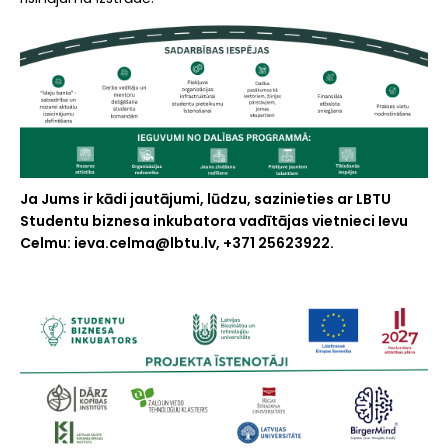
Ja Jums ir kādi jautājumi, lūdzu, sazinieties ar LBTU
Studentu biznesa inkubatora vadītājas vietnieci Ievu
Celmu: ieva.celma@lbtu.lv, +371 25623922.