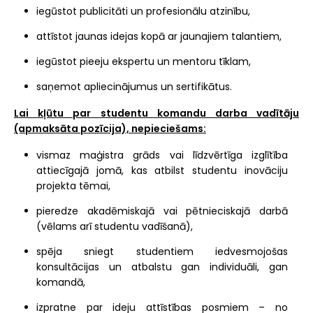
iegūstot publicitāti un profesionālu atzinību,
attīstot jaunas idejas kopā ar jaunajiem talantiem,
iegūstot pieeju ekspertu un mentoru tīklam,
saņemot apliecinājumus un sertifikātus.
Lai kļūtu par studentu komandu darba vadītāju
(apmaksāta pozīcija), nepieciešams:
vismaz maģistra grāds vai līdzvērtīga izglītība
attiecīgajā jomā, kas atbilst studentu inovāciju
projekta tēmai,
pieredze akadēmiskajā vai pētnieciskajā darbā
(vēlams arī studentu vadīšanā),
spēja sniegt studentiem iedvesmojošas
konsultācijas un atbalstu gan individuāli, gan
komandā,
izpratne par ideju attīstības posmiem – no