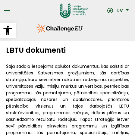
Pārlekt
uz
LV
galveno
saturu
Open toolbar
LBTU dokumenti
Šajā sadaļā iespējams aplūkot dokumentus, kas saistīti ar
universitātes Satversmes grozījumiem, tās darbības
stratēģiju, kura sevī ietver nākotnes redzējumu, respektīvi,
universitātes vīziju, misiju, mērķus un vērtības, pētniecības
programmu, tās pamatojumu, pētniecības specializāciju,
specializācijas nozares un apakšnozares, prioritāros
pētniecība virzienus un tajos darbojošās LBTU
struktūrvienības, programmas mērķus, rīcības plānus un
sasniedzamo rezultātu rādītājus, Tāpat stratēģija ietver
sevī pārvaldības pilnveides programmu un izglītības
programmu, tās pamatojumu, specializāciju, mērķus,