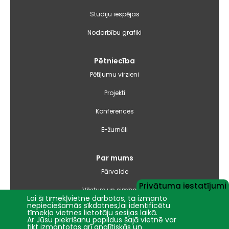
Studiju iespējas
Nodarbību grafiki
Pētniecība
Pētījumu virzieni
Projekti
Konferences
E-žurnāli
Par mums
Pārvalde
Privātuma iestatījumi
Vēsture un simbolika
Lai šī tīmekļvietne darbotos, tā izmanto
nepieciešamās sīkdatnes,lai identificētu
Studiju virzienu pārskati un pašnovērtējuma ziņojumi
tīmekļa vietnes lietotāju sesijas laikā.
Ar Jūsu piekrišanu papildus šajā vietnē var
tikt izmantotas arī analītiskās un
Iepirkumi