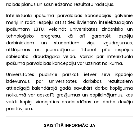
rīcības plānus un sasniedzamo rezultātu rādītājus.
Intelektuālā īpašuma pārvaldības koncepcijas galvenie
mērķi ir radīt iespēju attīstīties ikvienam intelektuālajam
īpašumam LBTU, veicināt universitātes zinātnisko un
tehnoloģisko progresu, kā arī garantēt iespēju
darbiniekiem un studentiem viņu izgudrojumus,
atklājumus un jaunradījumus īstenot pēc iespējas
sabiedrībai draudzīgākā veidā. Vairāk par intelektuālā
īpašuma pārvaldības koncepciju var uzzināt nolikumā.
Universitātes publiskie pārskati ietver sevī ikgadējo
izdevumus par universitātes darbības rezultātiem
attiecīgajā kalendārajā gadā, savukārt darba koplīguma
nolikumā var apskatīt grozījumus un papildinājumus, kas
veikti kopīgi vienojoties arodbiedrības un darba devēju
pārstāvjiem.
SAISTĪTĀ INFORMĀCIJA