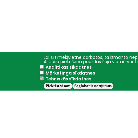
Lai šī tīmekļvietne darbotos, tā izmanto nepi
Ar Jūsu piekrišanu papildus šajā vietnē var 
Analītikas sīkdatnes
Galvenā
Studijas
Mārketinga sīkdatnes
izvēlne
Tehniskās sīkdatnes
Fakultātes
Piekrist visām
Saglabāt iestatījumus
Studiju programmas
Studiju iespējas
Nodarbību grafiki
Jelgava
+22.9°C