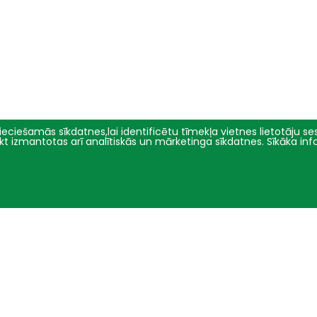
eciešamās sīkdatnes,lai identificētu tīmekļa vietnes lietotāju sesi
tikt izmantotas arī analītiskās un mārketinga sīkdatnes. Sīkāka in
Pētniecība
Par mums
Pētījumu virzieni
Pārvalde
Projekti
Vēsture un simbolika
Konferences
Studiju virzienu pārskati un
pašnovērtējuma ziņojumi
E-žurnāli
Iepirkumi
2016 - 2026 © LBTU
Privātuma politika
Trauksmes celšana
Piekļūstamības ziņojums