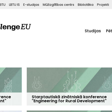
BTU
LBTU IS
E-studijas
Mūžizglītības centrs
Bibliotēka
Projekti
Studijas
Pē
erence
Starptautiskā zinātniskā konference
nt"
"Engineering for Rural Development"