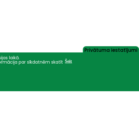
Privātuma iestatījumi
jas laikā.
formācija par sīkdatnēm skatīt
Šeit
Nāc studēt