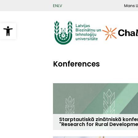
Pārlekt
Mans L
EN
LV
uz
galveno
saturu
Open toolbar
Konferences
Starptautiskā zinātniskā konf
"Research for Rural Developme