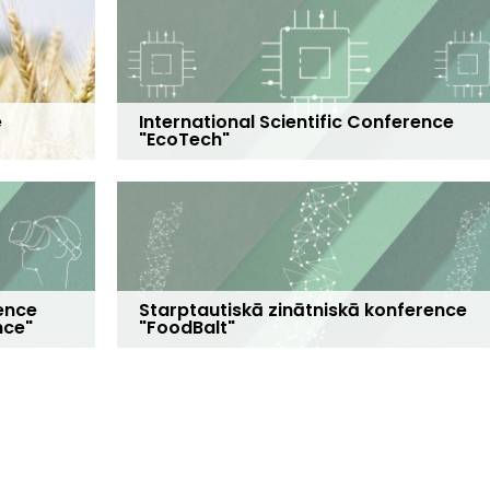
e
International Scientific Conference
"EcoTech"
ence
Starptautiskā zinātniskā konference
nce"
"FoodBalt"