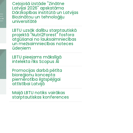
Ceļojošā izstāde "Zinātne
Latvijai 2026" apskatāma
Dārzkopības institūtā un Latvijas
Biozinātņu un tehnoloģiju
universitātē
LBTU uzsāk dalību starptautiskā
projektā "Nutri2Forest" fosfora
atgūšanai no lauksaimniecības
un mežsaimniecības noteces
ūdeņiem
LBTU pieejams mākslīgā
intelekta rīks Scopus AI
Promocijas darbā pētīta
bioreģionu koncepta
piemērotība ilgtspējīgai
attīstībai Latvijā
Maijā LBTU notiks vairākas
starptautiskas konferences