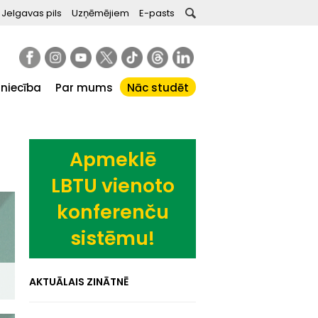
Jelgavas pils
Uzņēmējiem
E-pasts
tniecība
Par mums
Nāc studēt
Apmeklē
LBTU vienoto
konferenču
sistēmu!
AKTUĀLAIS ZINĀTNĒ