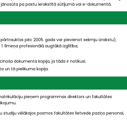
ī jānosūta pa pastu ierakstītā sūtījumā vai e-dokumentā.
 pārtrauktas pēc 2005. gada var pievienot sekmju izrakstu);
 1. līmeņa profesionālā augtākā izglītība;
inoša dokumenta kopija, ja tāda ir notikusi;
ta un tā pielikuma kopija.
rikulāciju pieņem programmas direktors un fakultātes
rīkojumu.
 studiju vēlākajos posmos fakultātes lietvede paziņo personai,