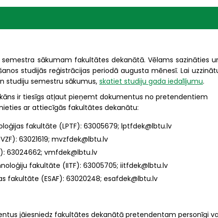
tējā semestra sākumam fakultātes dekanātā. Vēlams sazināties u
anos studijās reģistrācijas periodā augusta mēnesī. Lai uzzināt
 un studiju semestru sākumus,
skatiet studiju gada iedalījumu
.
āns ir tiesīgs atļaut pieņemt dokumentus no pretendentiem
ieties ar attiecīgās fakultātes dekanātu:
loģijas fakultāte (LPTF): 63005679; lptfdek@lbtu.lv
VZF): 63021619; mvzfdek@lbtu.lv
F): 63024662; vmfdek@lbtu.lv
oloģiju fakultāte (IITF): 63005705; iitfdek@lbtu.lv
as fakultāte (ESAF): 63020248; esafdek@lbtu.lv
tus jāiesniedz fakultātes dekanātā pretendentam personīgi va