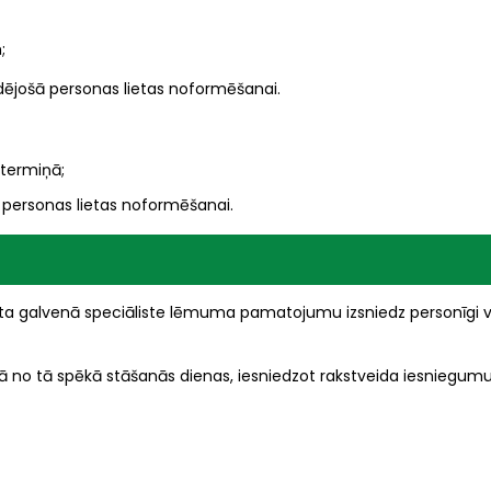
;
ējošā personas lietas noformēšanai.
 termiņā;
personas lietas noformēšanai.
a galvenā speciāliste lēmuma pamatojumu izsniedz personīgi v
no tā spēkā stāšanās dienas, iesniedzot rakstveida iesniegum