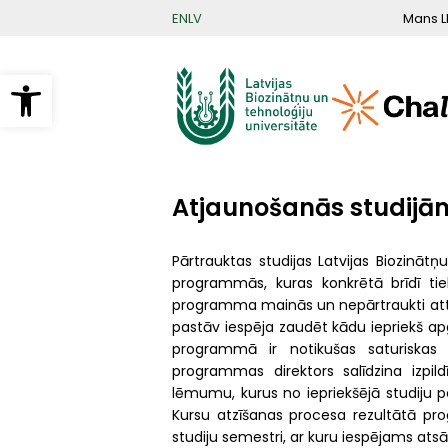
Pārlekt
Mans L
EN
LV
uz
galveno
saturu
Open toolbar
Atjaunošanās studijā
Pārtrauktas studijas Latvijas Biozinātņ
programmās, kuras konkrētā brīdī tiek
programma mainās un nepārtraukti attīs
pastāv iespēja zaudēt kādu iepriekš apg
programmā ir notikušas saturiskas i
programmas direktors salīdzina iz
lēmumu, kurus no iepriekšējā studiju 
Kursu atzīšanas procesa rezultātā pr
studiju semestri, ar kuru iespējams atsāk