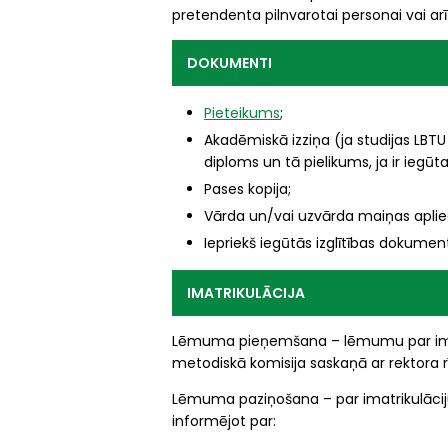
pretendenta pilnvarotai personai vai ar
DOKUMENTI
Pieteikums
;
Akadēmiskā izziņa (ja studijas LBTU
diploms un tā pielikums, ja ir iegūta
Pases kopija;
Vārda un/vai uzvārda maiņas apliec
Iepriekš iegūtās izglītības dokumen
IMATRIKULĀCIJA
Lēmuma pieņemšana – lēmumu par imat
metodiskā komisija saskaņā ar rektora 
Lēmuma paziņošana – par imatrikulāciju
informējot par: