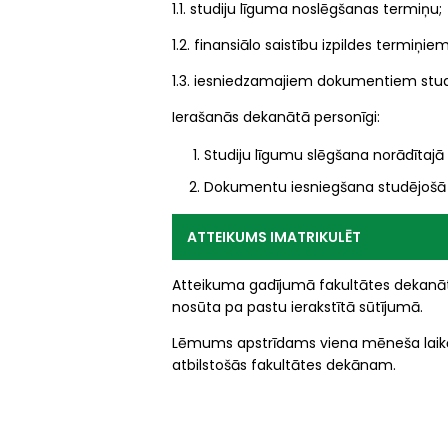
1.1. studiju līguma noslēgšanas termiņu;
1.2. finansiālo saistību izpildes termiņiem
1.3. iesniedzamajiem dokumentiem stud
Ierašanās dekanātā personīgi:
Studiju līgumu slēgšana norādītajā
Dokumentu iesniegšana studējošā 
ATTEIKUMS IMATRIKULĒT
Atteikuma gadījumā fakultātes dekanāt
nosūta pa pastu ierakstītā sūtījumā.
Lēmums apstrīdams viena mēneša laikā 
atbilstošās fakultātes dekānam.