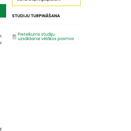
STUDIJU TURPINĀŠANA
Pieteikums studiju
n
uzsākšanai vēlākos posmos
u
i