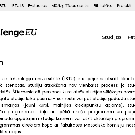
BTU
LBTU IS
E-studijas
Mūžizglītības centrs
Bibliotēka
Projekti
Studijas
Pē
m
u un tehnoloģiju universitātē (LBTU) ir iespējams atsākt tikai t
 īstenotas. Studiju atsākšana nav vienkāršs process, jo stud
tās. Šī iemesla dēļ personai, kura atsāk studijas vēlākajos posm
ūtu studiju laika posmu - semestri vai pat studiju gadu. Ja stud
zmaiņas (jauni kursi, mainījies kredītpunktu apjoms), stud
pildīto programmas daļu ar spēkā esošo programmu un pie
periodā apgūtajiem studiju kursiem var atzīt aktuālajā program
ogrammas direktors kopā ar fakultātes Metodisko komisiju nos
t studijas.