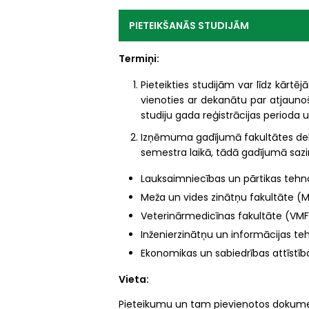
PIETEIKŠANĀS STUDIJĀM
Termiņi:
Pieteikties studijām var līdz kār
vienoties ar dekanātu par atjaunoš
studiju gada reģistrācijas perioda
Izņēmuma gadījumā fakultātes dek
semestra laikā, tādā gadījumā sazin
Lauksaimniecības un pārtikas tehno
Meža un vides zinātņu fakultāte (M
Veterinārmedicīnas fakultāte (VM
Inženierzinātņu un informācijas tehn
Ekonomikas un sabiedrības attīstīb
Vieta:
Pieteikumu un tam pievienotos dokumen