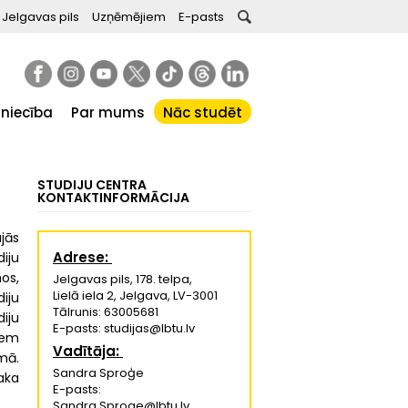
Jelgavas pils
Uzņēmējiem
E-pasts
tniecība
Par mums
Nāc studēt
STUDIJU CENTRA
KONTAKTINFORMĀCIJA
ajās
Adrese:
iju
os,
Jelgavas pils, 178. telpa,
Lielā iela 2, Jelgava, LV-3001
iju
Tālrunis: 63005681
iju
E-pasts: studijas@lbtu.lv
ņem
Vadītāja:
mā.
Sandra Sproģe
aka
E-pasts:
Sandra.Sproge@lbtu.lv