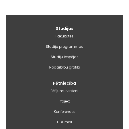
Galvenā
Studijas
izvēlne
Fakultātes
Studiju programmas
Studiju iespējas
Nodarbību grafiki
Pētniecība
Pētījumu virzieni
Projekti
Konferences
E-žurnāli