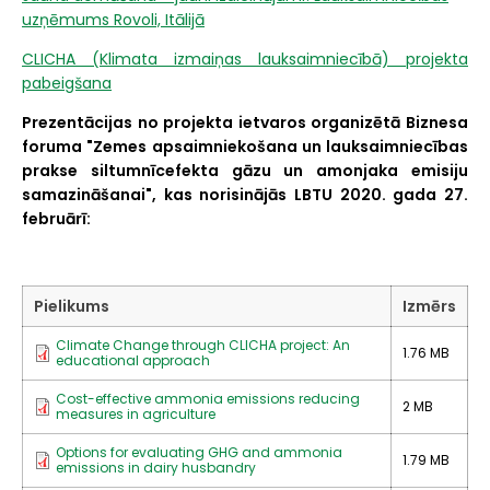
uzņēmums Rovoli, Itālijā
CLICHA (Klimata izmaiņas lauksaimniecībā) projekta
pabeigšana
Prezentācijas no projekta ietvaros organizētā Biznesa
foruma "Zemes apsaimniekošana un lauksaimniecības
prakse siltumnīcefekta gāzu un amonjaka emisiju
samazināšanai", kas norisinājās LBTU 2020. gada 27.
februārī:
Pielikums
Izmērs
Climate Change through CLICHA project: An
1.76 MB
educational approach
Cost-effective ammonia emissions reducing
2 MB
measures in agriculture
Options for evaluating GHG and ammonia
1.79 MB
emissions in dairy husbandry