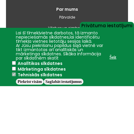
Par mums
Pārvalde
Privātuma iestatījumi
Vēsture un simbolika
Lai šī tīmekļvietne darbotos, tā izmanto
nepieciešamās sīkdatnes,lai identificētu
Studiju virzienu pārskati un pašnovērtējuma ziņojumi
tīmekļa vietnes lietotāju sesijas laikā.
Ar Jūsu piekrišanu papildus šajā vietnē var
tikt izmantotas arī analītiskās un
Iepirkumi
mārketinga sīkdatnes. Sīkāka informācija
par sīkdatnēm skatīt
Šeit
Analītikas sīkdatnes
Nāc studēt
Mārketinga sīkdatnes
Tehniskās sīkdatnes
Piekrist visām
Saglabāt iestatījumus
Jelgava
+13.6°C
2016 - 2026 © LBTU
Privātuma politika
Trauksmes celšana
Piekļūstamības ziņojums