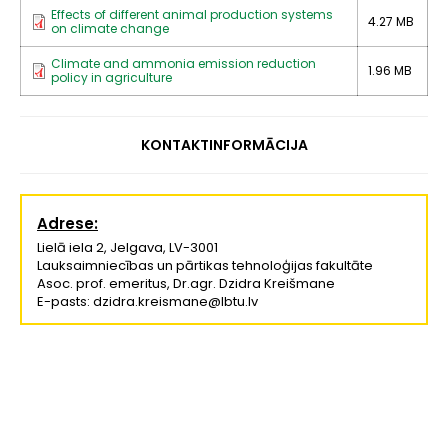
Effects of different animal production systems
4.27 MB
on climate change
Climate and ammonia emission reduction
1.96 MB
policy in agriculture
KONTAKTINFORMĀCIJA
Adrese:
Lielā iela 2, Jelgava, LV-3001
Lauksaimniecības un pārtikas tehnoloģijas fakultāte
Asoc. prof. emeritus, Dr.agr. Dzidra Kreišmane
E-pasts: dzidra.kreismane@lbtu.lv