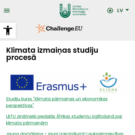
Pārlekt
uz
LV
galveno
saturu
Open toolbar
Klimata izmaiņas studiju
procesā
Studiju kurss "Klimata pārmaiņas un ekonomikas
perspektīvas"
LBTU zinātnieki piedalās Āfrikas studentu izglītošanā par
klimata pārmaiņām
Jauna domāšana – jauni izaicinājumi! Lauksaimniecības