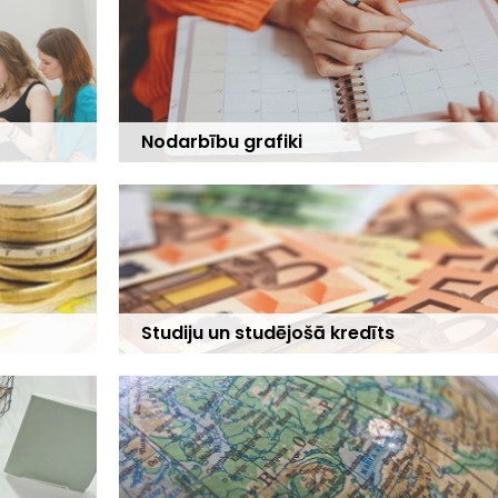
Nodarbību grafiki
Studiju un studējošā kredīts