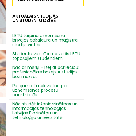
AKTUĀLAIS STUDIJĀS
UN STUDENTU DZĪVĒ
LBTU turpina uzņemšanu
brīvajās bakalaura un maģistra
studiju vietās
Studentu viesnīcu ceļvedis LBTU
topošajiem studentiem
Nāc ar mērķi – izej ar pārliecību:
profesionālais hokejs = studijas
bez maksas
Pieejama tīmekļvietne par
uzņemšanas procesu
augstskolās
Nāc studēt inženierzinātnes un
informācijas tehnoloģijas
Latvijas Biozinātņu un
tehnoloģiju universitātē