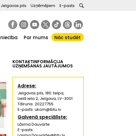
Jelgavas pils
Uzņēmējiem
E-pasts
tniecība
Par mums
Nāc studēt
KONTAKTINFORMĀCIJA
UZŅEMŠANAS JAUTĀJUMOS
Adrese:
Jelgavas pils, 180. telpa,
Lielā iela 2, Jelgava, LV-3001
Tālrunis: 20227755
E-pasts: ukom@lbtu.lv
Galvenā speciāliste:
Lāsma Dauvarte
E-pasts:
Lasma.Dauvarte@lbtu.lv