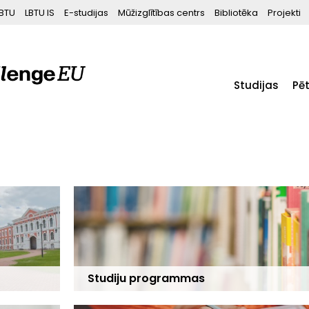
BTU
LBTU IS
E-studijas
Mūžizglītības centrs
Bibliotēka
Projekti
Studijas
Pē
Studiju programmas