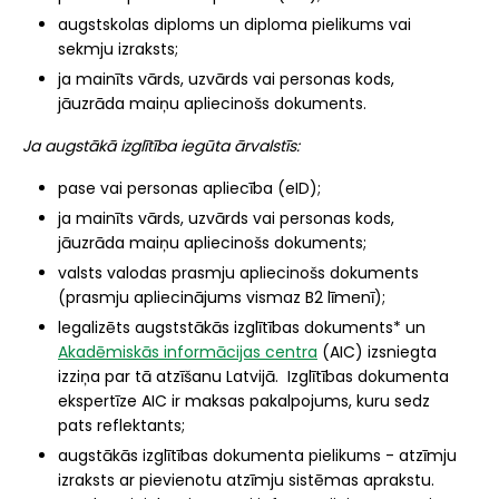
augstskolas diploms un diploma pielikums vai
sekmju izraksts;
ja mainīts vārds, uzvārds vai personas kods,
jāuzrāda maiņu apliecinošs dokuments.
Ja augstākā izglītība iegūta ārvalstīs:
pase vai personas apliecība (eID);
ja mainīts vārds, uzvārds vai personas kods,
jāuzrāda maiņu apliecinošs dokuments;
valsts valodas prasmju apliecinošs dokuments
(prasmju apliecinājums vismaz B2 līmenī);
legalizēts augststākās izglītības dokuments* un
Akadēmiskās informācijas centra
(AIC) izsniegta
izziņa par tā atzīšanu Latvijā. Izglītības dokumenta
ekspertīze AIC ir maksas pakalpojums, kuru sedz
pats reflektants;
augstākās izglītības dokumenta pielikums - atzīmju
izraksts ar pievienotu atzīmju sistēmas aprakstu.