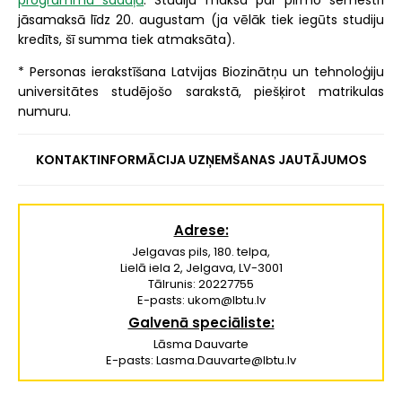
jāsamaksā līdz 20. augustam (ja vēlāk tiek iegūts studiju
kredīts, šī summa tiek atmaksāta).
* Personas ierakstīšana Latvijas Biozinātņu un tehnoloģiju
universitātes studējošo sarakstā, piešķirot matrikulas
numuru.
KONTAKTINFORMĀCIJA UZŅEMŠANAS JAUTĀJUMOS
Adrese:
Jelgavas pils, 180. telpa,
Lielā iela 2, Jelgava, LV-3001
Tālrunis: 20227755
E-pasts: ukom@lbtu.lv
Galvenā speciāliste:
Lāsma Dauvarte
E-pasts: Lasma.Dauvarte@lbtu.lv