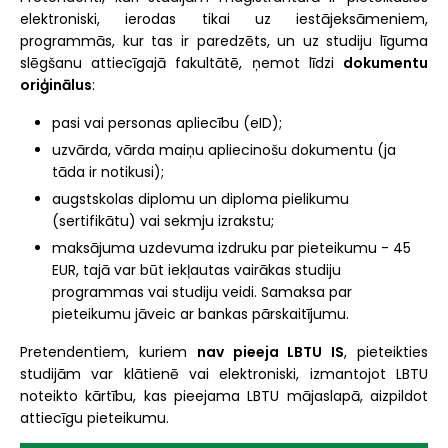
elektroniski, ierodas tikai uz iestājeksāmeniem,
programmās, kur tas ir paredzēts, un uz studiju līguma
slēgšanu attiecīgajā fakultātē, ņemot līdzi
dokumentu
oriģinālus
:
pasi vai personas apliecību (eID);
uzvārda, vārda maiņu apliecinošu dokumentu (ja
tāda ir notikusi);
augstskolas diplomu un diploma pielikumu
(sertifikātu) vai sekmju izrakstu;
maksājuma uzdevuma izdruku par pieteikumu - 45
EUR, tajā var būt iekļautas vairākas studiju
programmas vai studiju veidi. Samaksa par
pieteikumu jāveic ar bankas pārskaitījumu.
Pretendentiem, kuriem
nav pieeja LBTU IS
, pieteikties
studijām var klātienē vai elektroniski, izmantojot LBTU
noteikto kārtību, kas pieejama LBTU mājaslapā, aizpildot
attiecīgu pieteikumu.