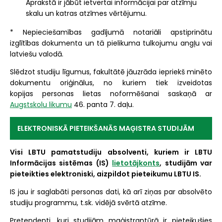
Aprakstā ir jābūt ietvertai informācijai par atzīmju
skalu un katras atzīmes vērtējumu.
* Nepieciešamības gadījumā notariāli apstiprinātu
izglītības dokumenta un tā pielikuma tulkojumu angļu vai
latviešu valodā.
Slēdzot studiju līgumus, fakultātē jāuzrāda iepriekš minēto
dokumentu oriģinālus, no kuriem tiek izveidotas
kopijas personas lietas noformēšanai saskaņā ar
Augstskolu likumu
46. panta 7. daļu.
ELEKTRONISKĀ PIETEIKŠANĀS MAĢISTRA STUDIJĀM
Visi LBTU pamatstudiju absolventi, kuriem ir LBTU
Informācijas sistēmas (IS)
lietotājkonts
, studijām var
pieteikties elektroniski, aizpildot pieteikumu LBTU IS.
IS jau ir saglabāti personas dati, kā arī ziņas par absolvēto
studiju programmu, t.sk. vidējā svērtā atzīme.
Pretendenti, kuri studijām maģistrantūrā ir pieteikušies