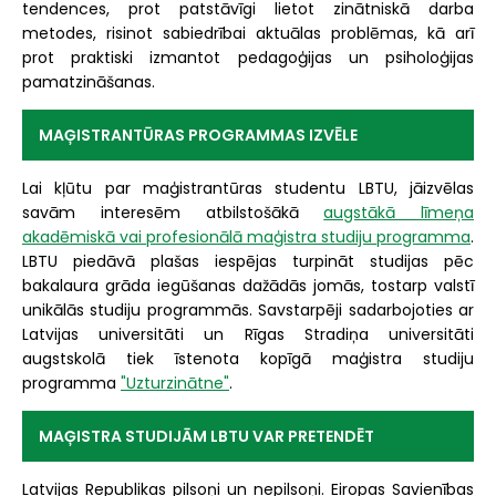
tendences, prot patstāvīgi lietot zinātniskā darba
metodes, risinot sabiedrībai aktuālas problēmas, kā arī
prot praktiski izmantot pedagoģijas un psiholoģijas
pamatzināšanas.
MAĢISTRANTŪRAS PROGRAMMAS IZVĒLE
Lai kļūtu par maģistrantūras studentu LBTU, jāizvēlas
savām interesēm atbilstošākā
augstākā līmeņa
akadēmiskā vai profesionālā maģistra studiju programma
.
LBTU piedāvā plašas iespējas turpināt studijas pēc
bakalaura grāda iegūšanas dažādās jomās, tostarp valstī
unikālās studiju programmās. Savstarpēji sadarbojoties ar
Latvijas universitāti un Rīgas Stradiņa universitāti
augstskolā tiek īstenota kopīgā maģistra studiju
programma
"Uzturzinātne"
.
MAĢISTRA STUDIJĀM LBTU VAR PRETENDĒT
Latvijas Republikas pilsoņi un nepilsoņi. Eiropas Savienības