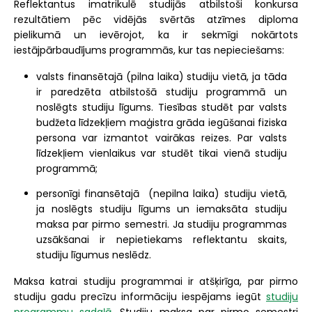
Reflektantus imatrikulē studijās atbilstoši konkursa
rezultātiem pēc vidējās svērtās atzīmes diploma
pielikumā un ievērojot, ka ir sekmīgi nokārtots
iestājpārbaudījums programmās, kur tas nepieciešams:
valsts finansētajā (pilna laika) studiju vietā, ja tāda
ir paredzēta atbilstošā studiju programmā un
noslēgts studiju līgums. Tiesības studēt par valsts
budžeta līdzekļiem maģistra grāda iegūšanai fiziska
persona var izmantot vairākas reizes. Par valsts
līdzekļiem vienlaikus var studēt tikai vienā studiju
programmā;
personīgi finansētajā (nepilna laika) studiju vietā,
ja noslēgts studiju līgums un iemaksāta studiju
maksa par pirmo semestri. Ja studiju programmas
uzsākšanai ir nepietiekams reflektantu skaits,
studiju līgumus neslēdz.
Maksa katrai studiju programmai ir atšķirīga, par pirmo
studiju gadu precīzu informāciju iespējams iegūt
studiju
programmu sadaļā
. Studiju maksa par pirmo semestri