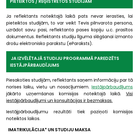
PIETEIKTOS / REĢISTRĒTOS STUDIJĀM
Ja reflektants noteiktajā laikā pats nevar ierasties, lai
pieteiktos studijām, to var veikt Tevis pilnvarota persona,
uzrādot savu pasi, reflektanta pases kopiju u.c. prasītos
dokumentus. Reflektants studiju līguma slēgšanai izmanto
drošu elektronisko parakstu (eParaksts).
JA IZVĒLĒTAJĀ STUDIJU PROGRAMMĀ PAREDZĒTS
IESTĀJPĀRBAUDĪJUMS
Piesakoties studijām, reflektants saņem informāciju par tā
norises laiku, vietu un nosacījumiem.
Iestājpārbaudījums
jākārto uzņemšanas komisijas noteiktajā laikā.
Visi
iestājpārbaudījumi un konsultācijas ir bezmaksas.
Iestājpārbaudījumu rezultāti tiek paziņoti komisijas
noteiktos laikos.
IMATRIKULĀCIJA* UN STUDIJU MAKSA