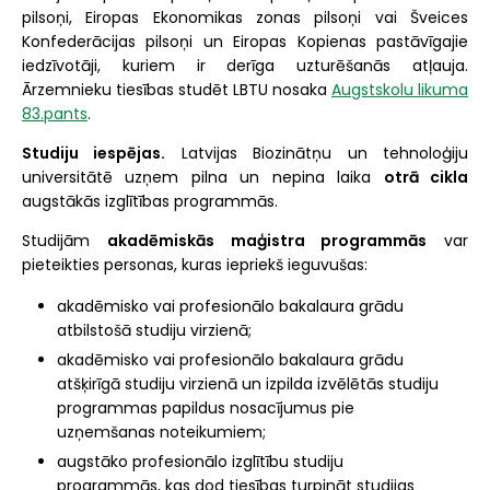
pilsoņi, Eiropas Ekonomikas zonas pilsoņi vai Šveices
Konfederācijas pilsoņi un Eiropas Kopienas pastāvīgajie
iedzīvotāji, kuriem ir derīga uzturēšanās atļauja.
Ārzemnieku tiesības studēt LBTU nosaka
Augstskolu likuma
83.pants
.
Studiju iespējas.
Latvijas Biozinātņu un tehnoloģiju
universitātē uzņem pilna un nepina laika
otrā cikla
augstākās izglītības programmās.
Studijām
akadēmiskās maģistra programmās
var
pieteikties personas, kuras iepriekš ieguvušas:
akadēmisko vai profesionālo bakalaura grādu
atbilstošā studiju virzienā;
akadēmisko vai profesionālo bakalaura grādu
atšķirīgā studiju virzienā un izpilda izvēlētās studiju
programmas papildus nosacījumus pie
uzņemšanas noteikumiem;
augstāko profesionālo izglītību studiju
programmās, kas dod tiesības turpināt studijas