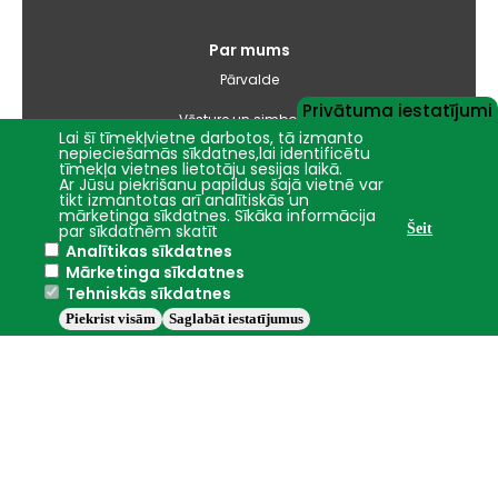
Par mums
Pārvalde
Privātuma iestatījumi
Vēsture un simbolika
Lai šī tīmekļvietne darbotos, tā izmanto
nepieciešamās sīkdatnes,lai identificētu
Studiju virzienu pārskati un pašnovērtējuma ziņojumi
tīmekļa vietnes lietotāju sesijas laikā.
Ar Jūsu piekrišanu papildus šajā vietnē var
tikt izmantotas arī analītiskās un
Iepirkumi
mārketinga sīkdatnes. Sīkāka informācija
par sīkdatnēm skatīt
Šeit
Analītikas sīkdatnes
Nāc studēt
Mārketinga sīkdatnes
Tehniskās sīkdatnes
Piekrist visām
Saglabāt iestatījumus
Jelgava
+20°C
2016 - 2026 © LBTU
Privātuma politika
Trauksmes celšana
Piekļūstamības ziņojums