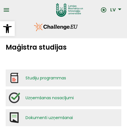
Pārlekt
uz
LV
galveno
saturu
Open toolbar
Maģistra studijas
Studiju programmas
Uzņemšanas nosacījumi
Dokumenti uzņemšanai