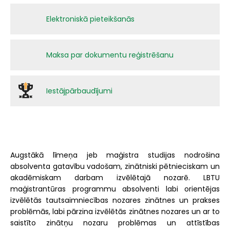
Elektroniskā pieteikšanās
Maksa par dokumentu reģistrēšanu
Iestājpārbaudījumi
Augstākā līmeņa jeb maģistra studijas nodrošina
absolventa gatavību vadošam, zinātniski pētnieciskam un
akadēmiskam darbam izvēlētajā nozarē. LBTU
maģistrantūras programmu absolventi labi orientējas
izvēlētās tautsaimniecības nozares zinātnes un prakses
problēmās, labi pārzina izvēlētās zinātnes nozares un ar to
saistīto zinātņu nozaru problēmas un attīstības