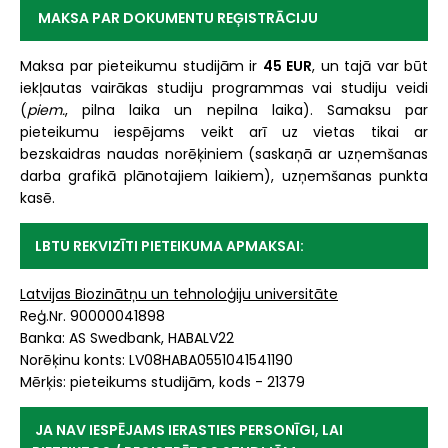
MAKSA PAR DOKUMENTU REĢISTRĀCIJU
Maksa par pieteikumu studijām ir
45 EUR
, un tajā var būt
iekļautas vairākas studiju programmas vai studiju veidi
(
piem.
, pilna laika un nepilna laika). Samaksu par
pieteikumu iespējams veikt arī uz vietas tikai ar
bezskaidras naudas norēķiniem (saskaņā ar uzņemšanas
darba grafikā plānotajiem laikiem), uzņemšanas punkta
kasē.
LBTU REKVIZĪTI PIETEIKUMA APMAKSAI:
Latvijas Biozinātņu un tehnoloģiju universitāte
Reģ.Nr. 90000041898
Banka: AS Swedbank, HABALV22
Norēķinu konts: LV08HABA0551041541190
Mērķis: pieteikums studijām, kods - 21379
JA NAV IESPĒJAMS IERASTIES PERSONĪGI, LAI