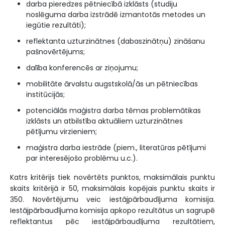
darba pieredzes pētniecībā izklāsts (studiju
noslēguma darba izstrādē izmantotās metodes un
iegūtie rezultāti);
reflektanta uzturzinātnes (dabaszinātņu) zināšanu
pašnovērtējums;
dalība konferencēs ar ziņojumu;
mobilitāte ārvalstu augstskolā/ās un pētniecības
institūcijās;
potenciālās maģistra darba tēmas problemātikas
izklāsts un atbilstība aktuāliem uzturzinātnes
pētījumu virzieniem;
maģistra darba iestrāde (piem., literatūras pētījumi
par interesējošo problēmu u.c.).
Katrs kritērijs tiek novērtēts punktos, maksimālais punktu
skaits kritērijā ir 50, maksimālais kopējais punktu skaits ir
350. Novērtējumu veic iestājpārbaudījuma komisija.
Iestājpārbaudījuma komisija apkopo rezultātus un sagrupē
reflektantus pēc iestājpārbaudījuma rezultātiem,