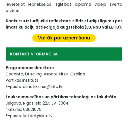
ievērtējot iepriekšējās izglītības diploma vidējo svērto
atzīmi.
Konkursu izturējušie reflektanti slēdz studiju līgumu par
imatrikulāciju attiecīgajā augstskolā (LU, RSU vai LBTU).
Vairāk par uzņemšanu
KONTAKTINFORMĀCIJA
Programmas direktore
Docente, Dr.sc.ing. Asnate Ķirse-Ozoliņa
Pārtikas institūts
E-pasts: asnate.kirse@lbtu.lv
Lauksaimniecības un pārtikas tehnoloģijas fakultāte
Jelgava, Rīgas iela 22A, LV-3004
Tālrunis: 63021075
E-pasts: lptfdek@lbtu.lv