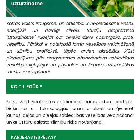
Katras valsts izaugsmei un attīstībai ir nepieciešami veseli,
enerģiski un darbīgi cilvēki. Studiju programma
"Uzturzinātne" rūpējas par cilvēka dzīvē nozīmīgāko, proti,
veselību. Pārtikai ir noteicošā loma veselības veicināšanā
un slimību profilaksē, tāpēc arvien aktuālāks kļūst
pieprasījums pēc programmas absolventiem sabiedrības
veselības ilgtspējai un pasaules un Eiropas uzturpolitikas
mērķu sasniegšanai.
KO TU IEGŪSI?
Spēsi veikt zinātniskās pētniecības darbu uztura, pārtikas,
bioķīmijas un toksikoloģijas jomā, analizēt un ģenerēt
jaunas idejas un pieejas sabiedrības veselības veicināšanai
un ar uzturu saistīto slimību riska novēršanai.
KARJERAS IESPĒJAS?