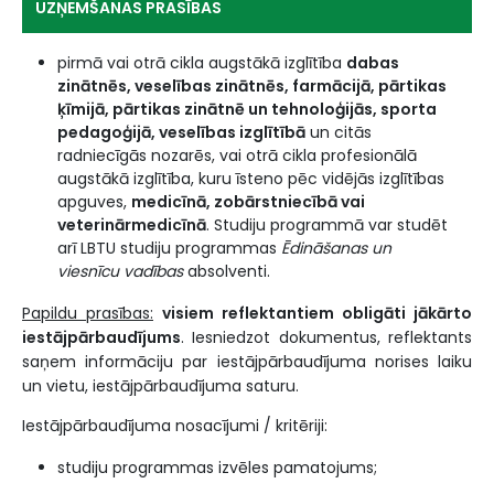
UZŅEMŠANAS PRASĪBAS
pirmā vai otrā cikla augstākā izglītība
dabas
zinātnēs, veselības zinātnēs, farmācijā, pārtikas
ķīmijā, pārtikas zinātnē un tehnoloģijās, sporta
pedagoģijā, veselības izglītībā
un citās
radniecīgās nozarēs, vai otrā cikla profesionālā
augstākā izglītība, kuru īsteno pēc vidējās izglītības
apguves,
medicīnā, zobārstniecībā vai
veterinārmedicīnā
. Studiju programmā var studēt
arī LBTU studiju programmas
Ēdināšanas un
viesnīcu vadības
absolventi.
Papildu prasības:
visiem reflektantiem obligāti jākārto
iestājpārbaudījums
. Iesniedzot dokumentus, reflektants
saņem informāciju par iestājpārbaudījuma norises laiku
un vietu, iestājpārbaudījuma saturu.
Iestājpārbaudījuma nosacījumi / kritēriji:
studiju programmas izvēles pamatojums;