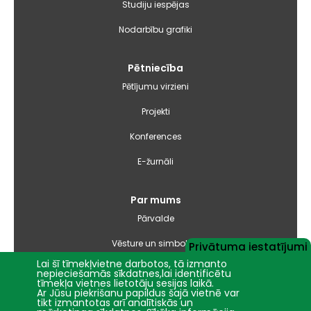
Studiju iespējas
Nodarbību grafiki
Pētniecība
Pētījumu virzieni
Projekti
Konferences
E-žurnāli
Par mums
Pārvalde
Vēsture un simbolika
Privātuma iestatījumi
Lai šī tīmekļvietne darbotos, tā izmanto
Studiju virzienu pārskati un pašnovērtējuma ziņojumi
nepieciešamās sīkdatnes,lai identificētu
tīmekļa vietnes lietotāju sesijas laikā.
Ar Jūsu piekrišanu papildus šajā vietnē var
Iepirkumi
tikt izmantotas arī analītiskās un