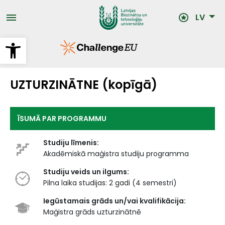
Pārlekt
uz
LV
galveno
saturu
Open toolbar
UZTURZINĀTNE (kopīgā)
ĪSUMĀ PAR PROGRAMMU
Studiju līmenis:
Akadēmiskā maģistra studiju programma
Studiju veids un ilgums:
Pilna laika studijas: 2 gadi (4 semestri)
Iegūstamais grāds un/vai kvalifikācija:
Maģistra grāds uzturzinātnē