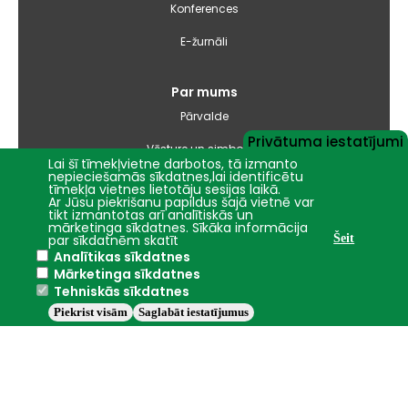
Konferences
E-žurnāli
Par mums
Pārvalde
Privātuma iestatījumi
Vēsture un simbolika
Lai šī tīmekļvietne darbotos, tā izmanto
nepieciešamās sīkdatnes,lai identificētu
Studiju virzienu pārskati un pašnovērtējuma ziņojumi
tīmekļa vietnes lietotāju sesijas laikā.
Ar Jūsu piekrišanu papildus šajā vietnē var
tikt izmantotas arī analītiskās un
Iepirkumi
mārketinga sīkdatnes. Sīkāka informācija
par sīkdatnēm skatīt
Šeit
Analītikas sīkdatnes
Nāc studēt
Mārketinga sīkdatnes
Tehniskās sīkdatnes
Piekrist visām
Saglabāt iestatījumus
Jelgava
+24.2°C
2016 - 2026 © LBTU
Privātuma politika
Trauksmes celšana
Piekļūstamības ziņojums