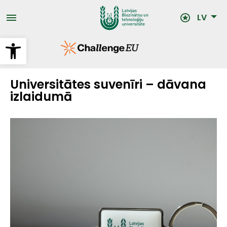
Pārlekt
uz
LV
galveno
saturu
Open toolbar
Universitātes suvenīri – dāvana
izlaidumā