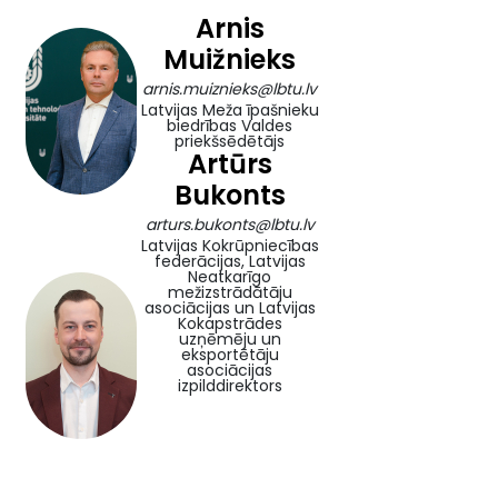
Arnis
Muižnieks
arnis.muiznieks@lbtu.lv
Latvijas Meža īpašnieku
biedrības Valdes
priekšsēdētājs
Artūrs
Bukonts
arturs.bukonts@lbtu.lv
Latvijas Kokrūpniecības
federācijas, Latvijas
Neatkarīgo
mežizstrādātāju
asociācijas un Latvijas
Kokapstrādes
uzņēmēju un
eksportētāju
asociācijas
izpilddirektors