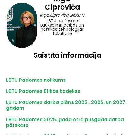
Ciproviča
inga.ciprovica@lbtu.lv
LBTU profesore
Lauksaimniecības un
pārtikas tehnoloģijas
fakultātē
Saistītā informācija
LBTU Padomes nolikums
LBTU Padomes Ētikas kodekss
LBTU Padomes darba plāns 2025., 2026. un 2027.
gadam
LBTU Padomes 2025. gada otrā pusgada darba
pārskats