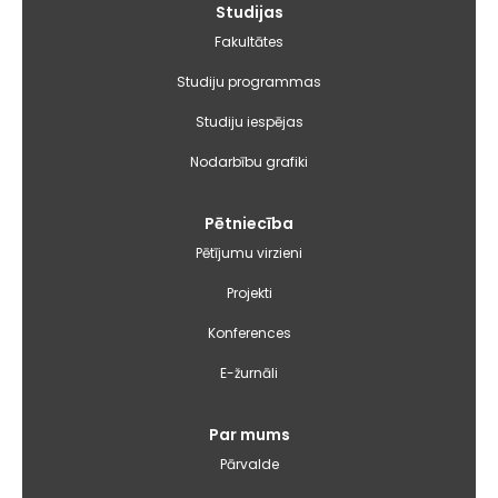
Galvenā
Studijas
izvēlne
Fakultātes
Studiju programmas
Studiju iespējas
Nodarbību grafiki
Pētniecība
Pētījumu virzieni
Projekti
Konferences
E-žurnāli
Par mums
Pārvalde