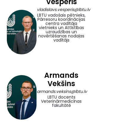
Vesperis
vladislavs.vesperis@lbtu.lv
LBTU vadošais pētnieks,
Pārresoru koordinācijas
centra vadītāja
vietnieks un Attīstības
uzraudzības un
novērtēšanas nodaļas
vadītājs
Armands
Vekšins
armands.veksins@lbtu.lv
LBTU docents
Veterinārmedicīnas
fakultātē