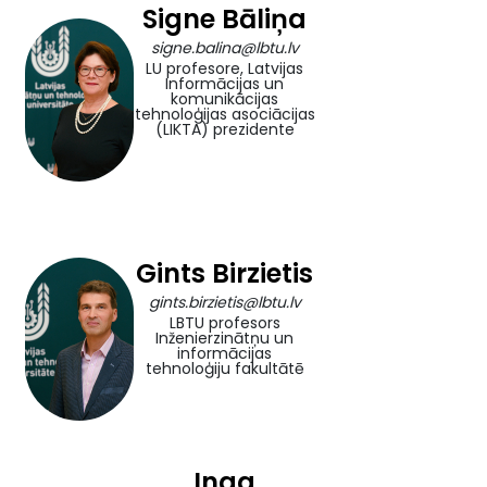
Signe Bāliņa
signe.balina@lbtu.lv
LU profesore, Latvijas
Informācijas un
komunikācijas
tehnoloģijas asociācijas
(LIKTA) prezidente
Gints Birzietis
gints.birzietis@lbtu.lv
LBTU profesors
Inženierzinātņu un
informācijas
tehnoloģiju fakultātē
Inga