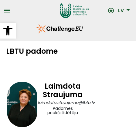
Pārlekt
uz
LV
galveno
saturu
Open toolbar
LBTU padome
Laimdota
Straujuma
laimdota.straujuma@lbtu.lv
Padomes
priekšsēdētāja