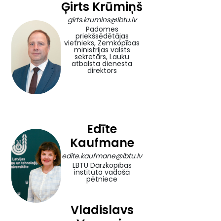
Ģirts Krūmiņš
girts.krumins@lbtu.lv
Padomes
priekšsēdētājas
vietnieks, Zemkopības
ministrijas valsts
sekretārs, Lauku
atbalsta dienesta
direktors
Edīte
Kaufmane
edite.kaufmane@lbtu.lv
LBTU Dārzkopības
institūta vadošā
pētniece
Vladislavs