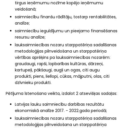
tirgus ieņēmumu nozīme kopējo ieņēmumu
veidošanā;
saimniecību finanšu rādītāju, tostarp rentabilitātes,
analīze;
saimniecību ieguldījumu un pieejamo finansēšanas
resursu analīze;
lauksaimniecības nozaru starppatēriņa sadalīšanas
metodoloģijas pilnveidošana un starppatēriņa
vērtības aprēķins pa lauksaimniecības nozarēm:
graudaugi, rapši, lopbarības kultūras, dārzeņi,
kartupeļi, pākšaugi, augļi un ogas, citi augu
produkti, piens, liellopi, cūkas, mājputni, olas, citi
dzīvnieku produkti.
Pētījuma īstenošana veikta, izdalot 2 atsevišķas sadaļas:
Latvijas lauku saimniecību darbības rezultātu
ekonomiskā analīze 2017. - 2022.gada periodā;
lauksaimniecības nozaru starppatēriņa sadalīšanas
metodoloģijas pilnveidošana un starppatēriņa