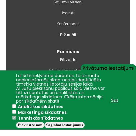
Pētījumu virzieni
Projekti
Konferences
E-žurnāli
Par mums
Pārvalde
Privātuma iestatījumi
Vēsture un simbolika
Lai šī tīmekļvietne darbotos, tā izmanto
nepieciešamās sīkdatnes,lai identificētu
Studiju virzienu pārskati un pašnovērtējuma ziņojumi
tīmekļa vietnes lietotāju sesijas laikā.
Ar Jūsu piekrišanu papildus šajā vietnē var
tikt izmantotas arī analītiskās un
Iepirkumi
mārketinga sīkdatnes. Sīkāka informācija
par sīkdatnēm skatīt
Šeit
Analītikas sīkdatnes
Nāc studēt
Mārketinga sīkdatnes
Tehniskās sīkdatnes
Piekrist visām
Saglabāt iestatījumus
Jelgava
+20.1°C