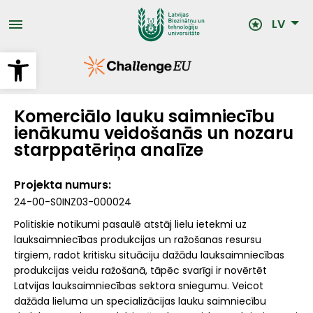
Pārlekt
uz
LV
galveno
saturu
Open toolbar
Komerciālo lauku saimniecību
ienākumu veidošanās un nozaru
starppatēriņa analīze
Projekta numurs
24-00-S0INZ03-000024
Politiskie notikumi pasaulē atstāj lielu ietekmi uz
lauksaimniecības produkcijas un ražošanas resursu
tirgiem, radot kritisku situāciju dažādu lauksaimniecības
produkcijas veidu ražošanā, tāpēc svarīgi ir novērtēt
Latvijas lauksaimniecības sektora sniegumu. Veicot
dažāda lieluma un specializācijas lauku saimniecību