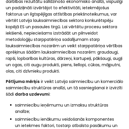
darbības rezultātu salīdzinošo ekonomisko analīzi, vispusīgi
un padziļināti izvērtējot to efektivitāti, ietekmējošus
faktorus un ilgtspējīgas attīstības priekšnoteikumus, var
vērtēt Latvija lauksaimniecības sektora konkurētspēju
kopējā ES un pasaules tirgū. Lai vērtētu procesu sektora
iekšienē, nepieciešams izstrādāt un pilnveidot
metodoloģiju starppatēriņa sadalījumam starp
lauksaimniecības nozarēm un veikt starppatēriņa vērtības
aprēķinus šādām lauksaimniecības nozarēm: graudaugi,
rapši, lopbarības kultūras, dārzeņi, kartupeļi, pākšaugi, augļi
un ogas, citi augu produkti, piens, liellopi, cūkas, mājputni,
olas, citi dzīvnieku produkti.
Pētījuma mērķis
ir veikt Latvija saimniecību un komerciālo
saimniecību struktūras analīzi, un tā sasniegšanai ir izvirzīti
šādi
darba uzdevumi
:
saimniecību ieņēmumu un izmaksu struktūras
analīze;
saimniecību ienākumu veidošanās komponentes
un ietekmes faktori, tostarp atbalsta pasākumu un