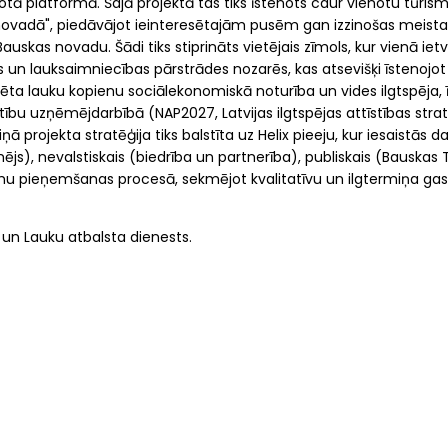
ā platformā. Šajā projektā tas tiks īstenots caur vienotu tūri
 novadā", piedāvājot ieinteresētajām pusēm gan izzinošas meistar
auskas novadu. Šādi tiks stiprināts vietējais zīmols, kur vienā i
 un lauksaimniecības pārstrādes nozarēs, kas atsevišķi īstenojo
ēta lauku kopienu sociālekonomiskā noturība un vides ilgtspēja, ī
tību uzņēmējdarbībā (NAP2027, Latvijas ilgtspējas attīstības strat
ā projekta stratēģija tiks balstīta uz Helix pieeju, kur iesaistās da
js), nevalstiskais (biedrība un partnerība), publiskais (Bauskas 
mumu pieņemšanas procesā, sekmējot kvalitatīvu un ilgtermiņa ga
 un Lauku atbalsta dienests.