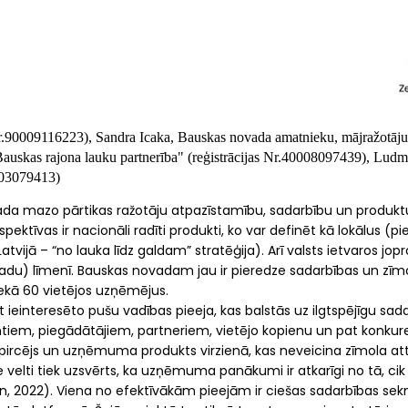
.
90009116223)
,
Sandra Icaka, Bauskas novada amatnieku, mājražotāju
uskas rajona lauku partnerība" (
reģistrācijas Nr.
40008097439), Ludmil
03079413)
vada mazo pārtikas ražotāju atpazīstamību, sadarbību un produktu 
pektīvas ir nacionāli radīti produkti, ko var definēt kā lokālus (p
atvijā – “no lauka līdz galdam” stratēģija). Arī valsts ietvaros jopro
ovadu) līmenī. Bauskas novadam jau ir pieredze sadarbības un zī
ekā 60 vietējos uzņēmējus.
 ieinteresēto pušu vadības pieeja, kas balstās uz ilgtspējīgu 
iem, piegādātājiem, partneriem, vietējo kopienu un pat konku
nts/pircējs un uzņēmuma produkts virzienā, kas neveicina zīmola attī
 velti tiek uzsvērts, ka uzņēmuma panākumi ir atkarīgi no tā, cik
 2022). Viena no efektīvākām pieejām ir ciešas sadarbības sek