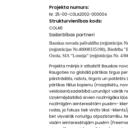
Projekta numurs
Nr. 25-00-C0LA2002-000004
Strukturvienības kods
COLA6
Sadarbības partneri
Bauskas novada pašvaldība (
reģistrācijas Nr
(
reģistrācijas Nr.
40008335198), Biedrība "Ba
Ozola, SIA “Lonnija” (
reģistrācijas Nr.
436
Projekta mērķis ir atbalstīt Bauskas no
Raugoties no globālā pārtikas tirgus pers
pārstrādāts, ražots, tirgots un patērēts L
pārtikas tīklus kopienu (mazpilsētu, n
veidošanā.sadarbībā uzrunājot vairāk n
Uzņēmējdarbībā arvien nozīmīgāka kļūst
nozīmīgām ieinteresētām pusēm- klient
rodas, ja fokuss tiek virzīts tikai -klie
bet visvairāk noturīgu atpazīstamību. Ne
visām ieinteresētajām pusēm (Freeman,