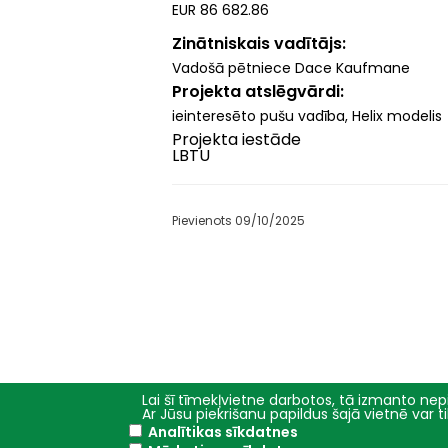
EUR 86 682.86
Zinātniskais vadītājs
Vadošā pētniece Dace Kaufmane
Projekta atslēgvārdi
ieinteresēto pušu vadība, Helix modelis
Projekta iestāde
LBTU
Pievienots 09/10/2025
Lai šī tīmekļvietne darbotos, tā izmanto nepi
Ar Jūsu piekrišanu papildus šajā vietnē var 
Analītikas sīkdatnes
Galvenā
Studijas