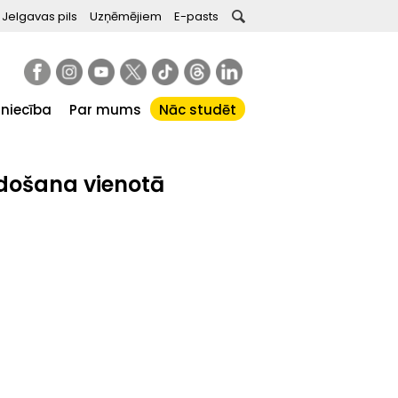
Jelgavas pils
Uzņēmējiem
E-pasts
tniecība
Par mums
Nāc studēt
idošana vienotā