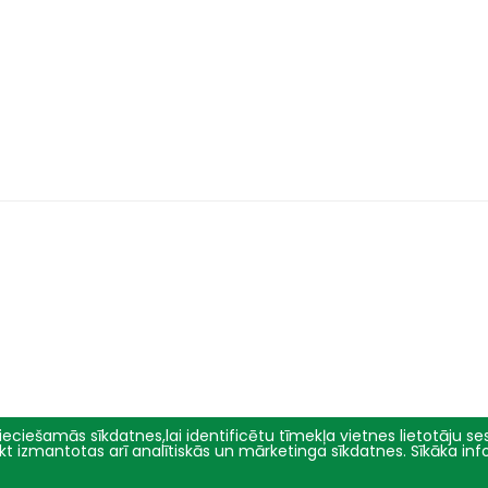
eciešamās sīkdatnes,lai identificētu tīmekļa vietnes lietotāju sesi
tikt izmantotas arī analītiskās un mārketinga sīkdatnes. Sīkāka in
Pētniecība
Par mums