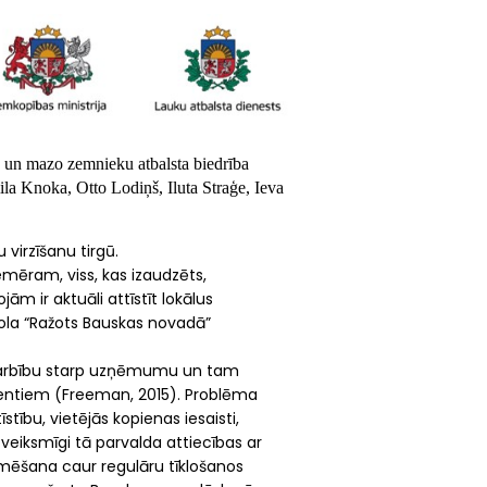
 un mazo zemnieku atbalsta biedrība
a Knoka, Otto Lodiņš, Iluta Straģe, Ieva
virzīšanu tirgū.
iemēram, viss, kas izaudzēts,
jām ir aktuāli attīstīt lokālus
mola “Ražots Bauskas novadā”
sadarbību starp uzņēmumu un tam
rentiem (Freeman, 2015). Problēma
stību, vietējās kopienas iesaisti,
 veiksmīgi tā parvalda attiecības ar
mēšana caur regulāru tīklošanos