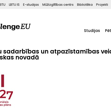
BTU
LBTU IS
E-studijas
Mūžizglītības centrs
Bibliotēka
Projekti
Studijas
Pē
ju sadarbības un atpazīstamības ve
uskas novadā