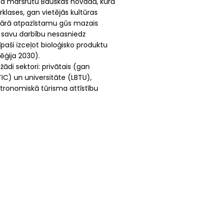
sma maršrutu Bauskas novadā, kurā
klases, gan vietējās kultūras
etvārā atpazīstamu gūs mazais
t savu darbību nesasniedz
paši izceļot bioloģisko produktu
ēģija 2030).
žādi sektori: privātais (gan
TIC) un universitāte (LBTU),
stronomiskā tūrisma attīstību