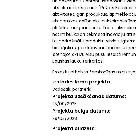
un pasākumu sinhronu īstenošanu vienot
tiks aktualizēts zīmols "Ražots Bauskas
aktivitātes, gan produktus, apmeklējot B
ekonomikas dalībnieks lauksaimniecības
plašāku mērķauditoriju. Tāpat tiks sekm
nozīmību, kā arī sekmēta inovāciju attīs
Lai nodrošinātu produktu virzību ilgtermiņ
bioloģiskais, gan konvencionālais uzņēmē
īstenojot aktīvu visu pušu iesaisti lē
Bauskas lauku teritorijās.
Projektu atbalsta Zemkopības ministrija
Iestādes loma projektā
Vadošais partneris
Projekta uzsākšanas datums
25/09/2025
Projekta beigu datums
29/03/2028
Projekta budžets