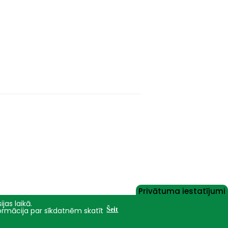
Privātuma iestatījumi
jas laikā.
formācija par sīkdatnēm skatīt
Šeit
Nāc studēt