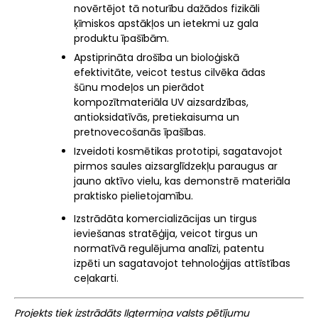
novērtējot tā noturību dažādos fizikāli
ķīmiskos apstākļos un ietekmi uz gala
produktu īpašībām.
Apstiprināta drošība un bioloģiskā
efektivitāte, veicot testus cilvēka ādas
šūnu modeļos un pierādot
kompozītmateriāla UV aizsardzības,
antioksidatīvās, pretiekaisuma un
pretnovecošanās īpašības.
Izveidoti kosmētikas prototipi, sagatavojot
pirmos saules aizsarglīdzekļu paraugus ar
jauno aktīvo vielu, kas demonstrē materiāla
praktisko pielietojamību.
Izstrādāta komercializācijas un tirgus
ieviešanas stratēģija, veicot tirgus un
normatīvā regulējuma analīzi, patentu
izpēti un sagatavojot tehnoloģijas attīstības
ceļakarti.
Projekts tiek izstrādāts Ilgtermiņa valsts pētījumu