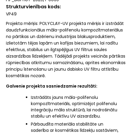
Strukturvienības kods
VP49
Projekta mērķis: POLYCLAY-UV projekta mērķis ir izstrādāt
daudzfunkcionālus māla–polifenolu kompozītmateriālus
no pārtikas un dzērienu industrijas blakusproduktiem,
izlietotām tējas lapām un kafijas biezumiem, lai radītu
efektīvus, stabilus un ilgtspējīgus UV filtrus saules
aizsardzības līdzekļiem. Tādējādi projekts veicinās pārtikas
rūpniecības atkritumu samazināšanu, aprites ekonomikas
principu īstenošanu un jaunu dabisko UV filtru attīstību
kosmētikas nozarē.
Galvenie projekta sasniedzamie rezultāti:
Izstrādāts jauns māla-polifenolu
kompozītmateriāls, optimizējot polifenolu
integrāciju māla struktūrā, lai nodrošinātu
stabilu un efektīvu UV aizsardzību.
Pārbaudīta materiāla stabilitāte un
saderība ar kosmētikas līdzekļu sastāviem,