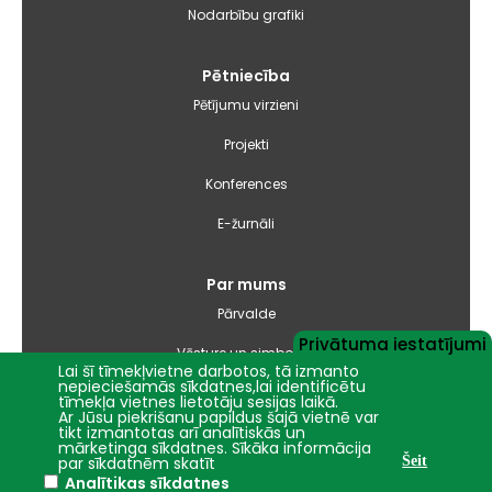
Nodarbību grafiki
Pētniecība
Pētījumu virzieni
Projekti
Konferences
E-žurnāli
Par mums
Pārvalde
Privātuma iestatījumi
Vēsture un simbolika
Lai šī tīmekļvietne darbotos, tā izmanto
nepieciešamās sīkdatnes,lai identificētu
Studiju virzienu pārskati un pašnovērtējuma ziņojumi
tīmekļa vietnes lietotāju sesijas laikā.
Ar Jūsu piekrišanu papildus šajā vietnē var
tikt izmantotas arī analītiskās un
Iepirkumi
mārketinga sīkdatnes. Sīkāka informācija
par sīkdatnēm skatīt
Šeit
Analītikas sīkdatnes