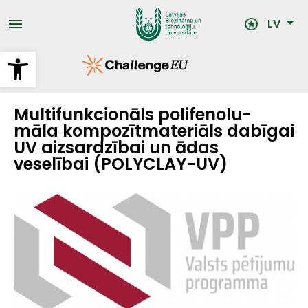
Pārlekt
uz
LV
galveno
saturu
Open toolbar
Multifunkcionāls polifenolu-
māla kompozītmateriāls dabīgai
UV aizsardzībai un ādas
veselībai (POLYCLAY-UV)