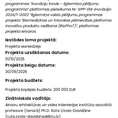
programmas “Inovāciju fonds – ilgtermiņa pētījumu
programma” platformas pieteikuma Nr. IVPP-EM-Inovācija-
2024/1-0002 “Ilgtermiņa valsts pētījumu programmas
projekta “Biomedicīnas un fotonikas pētniecības platforma
inovatīvu produktu radīšanai (BioPhoT)”, platformas
projekta ietvaros.
Iestādes loma projektā
Projekta iesniedzējs
Projekta uzsākšanas datums
01/10/2025
Projekta beigu datums
30/09/2026
Projekta budžets
Projekta kopējais budžets: 200 000 EUR
Zinātniskais vadītājs
Ainavu arhitektūras un vides inženierijas institūta asociētā
profesore (tenūrā) Ph.D. Rūta Ozola-Davidāne
(ruta.ozola-davidane@lbtu.lv)