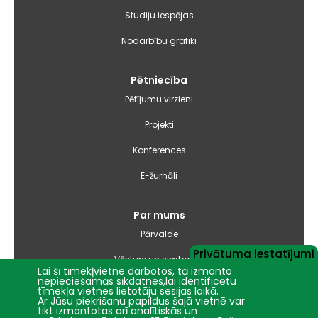
Studiju iespējas
Nodarbību grafiki
Pētniecība
Pētījumu virzieni
Projekti
Konferences
E-žurnāli
Par mums
Pārvalde
Privātuma iestatījumi
Vēsture un simbolika
Lai šī tīmekļvietne darbotos, tā izmanto
nepieciešamās sīkdatnes,lai identificētu
Studiju virzienu pārskati un pašnovērtējuma ziņojumi
tīmekļa vietnes lietotāju sesijas laikā.
Ar Jūsu piekrišanu papildus šajā vietnē var
tikt izmantotas arī analītiskās un
Iepirkumi