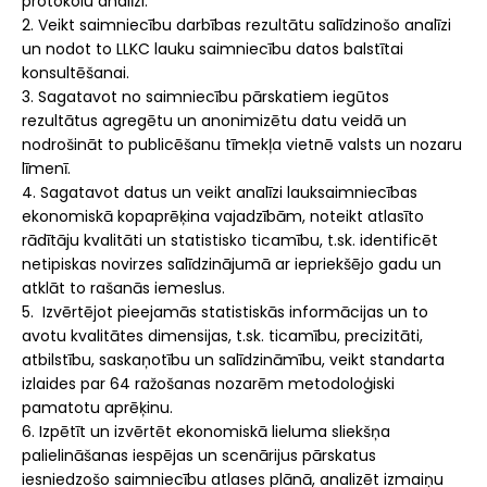
protokolu analīzi.
2. Veikt saimniecību darbības rezultātu salīdzinošo analīzi
un nodot to LLKC lauku saimniecību datos balstītai
konsultēšanai.
3. Sagatavot no saimniecību pārskatiem iegūtos
rezultātus agregētu un anonimizētu datu veidā un
nodrošināt to publicēšanu tīmekļa vietnē valsts un nozaru
līmenī.
4. Sagatavot datus un veikt analīzi lauksaimniecības
ekonomiskā kopaprēķina vajadzībām, noteikt atlasīto
rādītāju kvalitāti un statistisko ticamību, t.sk. identificēt
netipiskas novirzes salīdzinājumā ar iepriekšējo gadu un
atklāt to rašanās iemeslus.
5. Izvērtējot pieejamās statistiskās informācijas un to
avotu kvalitātes dimensijas, t.sk. ticamību, precizitāti,
atbilstību, saskaņotību un salīdzināmību, veikt standarta
izlaides par 64 ražošanas nozarēm metodoloģiski
pamatotu aprēķinu.
6. Izpētīt un izvērtēt ekonomiskā lieluma sliekšņa
palielināšanas iespējas un scenārijus pārskatus
iesniedzošo saimniecību atlases plānā, analizēt izmaiņu