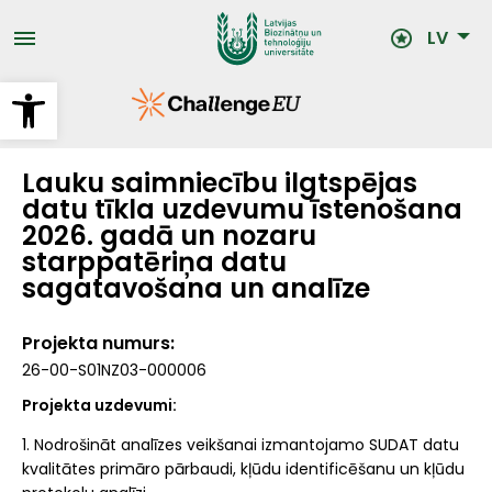
Pārlekt
uz
LV
galveno
saturu
Open toolbar
Lauku saimniecību ilgtspējas
datu tīkla uzdevumu īstenošana
2026. gadā un nozaru
starppatēriņa datu
sagatavošana un analīze
Projekta numurs
26-00-S01NZ03-000006
Projekta uzdevumi:
1. Nodrošināt analīzes veikšanai izmantojamo SUDAT datu
kvalitātes primāro pārbaudi, kļūdu identificēšanu un kļūdu