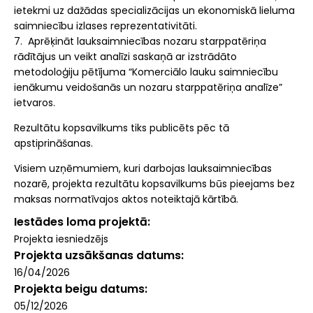
ietekmi uz dažādas specializācijas un ekonomiskā lieluma
saimniecību izlases reprezentativitāti.
7. Aprēķināt lauksaimniecības nozaru starppatēriņa
rādītājus un veikt analīzi saskaņā ar izstrādāto
metodoloģiju pētījuma “Komerciālo lauku saimniecību
ienākumu veidošanās un nozaru starppatēriņa analīze”
ietvaros.
Rezultātu kopsavilkums tiks publicēts pēc tā
apstiprināšanas.
Visiem uzņēmumiem, kuri darbojas lauksaimniecības
nozarē, projekta rezultātu kopsavilkums būs pieejams bez
maksas normatīvajos aktos noteiktajā kārtībā.
Iestādes loma projektā
Projekta iesniedzējs
Projekta uzsākšanas datums
16/04/2026
Projekta beigu datums
05/12/2026