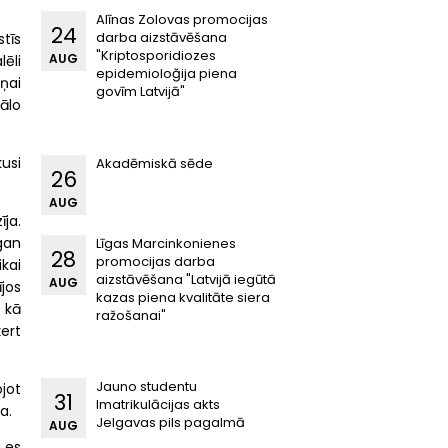
Alīnas Zolovas promocijas
24
darba aizstāvēšana
stīs
"Kriptosporidiozes
AUG
ēli
epidemioloğija piena
ņai
govīm Latvijā"
nālo
kusi
Akadēmiskā sēde
26
AUG
ja.
 gan
Līgas Marcinkonienes
28
promocijas darba
ikai
aizstāvēšana "Latvijā iegūtā
AUG
jos
kazas piena kvalitāte siera
t kā
ražošanai"
ert
Jauno studentu
ojot
31
Imatrikulācijas akts
a.
Jelgavas pils pagalmā
AUG
 es