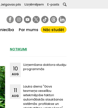
Jelgavas pils
Uzņēmējiem
E-pasts
tniecība
Par mums
Nāc studēt
NOTIKUMI
Uzņemšana doktora studiju
10
programmās
AUG
Lauka diena "Govs
11
tesmeņa veselību
ietekmējošie faktori
AUG
automātiskās slaukšanas
sistēmās: profilakse un