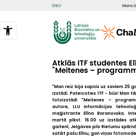
Pārlekt
Mans L
EN
LV
uz
galveno
saturu
Open toolbar
Atklās ITF studentes E
"Meitenes – programm
"Man reiz bija sapnis uz saviem 25 
izstādi. Pateicoties ITF - būs! Man ti
fotoizstādi "Meitenes – progra
autore, LLU Informācijas tehnoloģi
maģistrante Elīna Baranovska. Inte
martā plkst. 16.00 uz izstādes atk
gaitenī, Jelgavas pils Rietumu spārnā
satikt pašu Elīnu, gan viņas fotomode