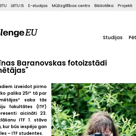
BTU
LBTU IS
E-studijas
Mūžizglītības centrs
Bibliotēka
Projekti
Studijas
Pē
līnas Baranovskas fotoizstādi
ētājas"
gadiem izveidot pirmo
kko palika 25!” tā par
mmētājas” saka tās
ju fakultātes (ITF)
resenti aicināti 23.
lāšanu ITF 1. stāva
, kur būs iespēja gan
les – ITF studentes.