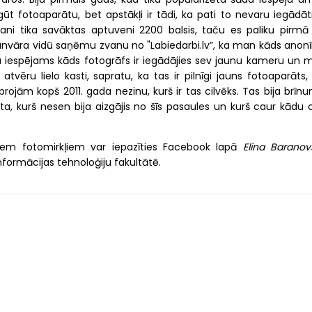
gūt fotoaparātu, bet apstākļi ir tādi, ka pati to nevaru iegādāt
i tika savāktas aptuveni 2200 balsis, taču es paliku pirmā 
 janvāra vidū saņēmu zvanu no "Labiedarbi.lv”, ka man kāds anon
 ka iespējams kāds fotogrāfs ir iegādājies sev jaunu kameru un 
vēru lielo kasti, sapratu, ka tas ir pilnīgi jauns fotoaparāts, 
rojām kopš 2011. gada nezinu, kurš ir tas cilvēks. Tas bija brīn
, kurš nesen bija aizgājis no šīs pasaules un kurš caur kādu c
jiem fotomirkļiem var iepazīties Facebook lapā
Elina Baranov
Informācijas tehnoloģiju fakultātē.