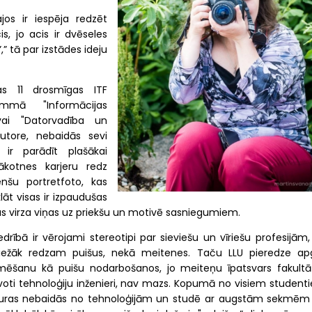
ajos ir iespēja redzēt
s, jo acis ir dvēseles
,” tā par izstādes ideju
šas 11 drosmīgas ITF
mmā "Informācijas
” vai "Datorvadība un
utore, nebaidās sevi
e ir parādīt plašākai
ākotnes karjeru redz
nšu portretfoto, kas
lāt visas ir izpaudušas
, kas virza viņas uz priekšu un motivē sasniegumiem.
edrībā ir vērojami stereotipi par sieviešu un vīriešu profesijām
iežāk redzam puišus, nekā meitenes. Taču LLU pieredze ap
šanu kā puišu nodarbošanos, jo meiteņu īpatsvars fakultā
voti tehnoloģiju inženieri, nav mazs. Kopumā no visiem student
, kuras nebaidās no tehnoloģijām un studē ar augstām sekmēm