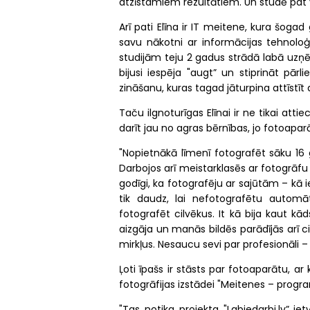
atzīstamiem rezultātiem. Un studē pat vē
Arī pati Elīna ir IT meitene, kura šogad
savu nākotni ar informācijas tehnoloģi
studijām teju 2 gadus strādā labā uzņ
bijusi iespēja "augt” un stiprināt pārli
zināšanu, kuras tagad jāturpina attīstīt 
Taču ilgnoturīgas Elīnai ir ne tikai att
darīt jau no agras bērnības, jo fotoaparāt
"Nopietnākā līmenī fotografēt sāku 16 
Darbojos arī meistarklasēs ar fotogrāfu
godīgi, ka fotografēju ar sajūtām – kā ie
tik daudz, lai nefotografētu automāt
fotografēt cilvēkus. It kā bija kaut kād
aizgāja un manās bildēs parādījās arī c
mirkļus. Nesaucu sevi par profesionāli – 
Ļoti īpašs ir stāsts par fotoaparātu, ar
fotogrāfijas izstādei "Meitenes – prog
"Tas notika projekta "Labiedarbi.lv” ie