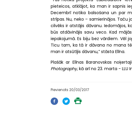
pieteicos, atklājot, ka man ir sapnis ie
Decembrī notika balsošana un par man
strīpas. Nu, neko – samierinājos. Taču
cilvēks ir atstājis dāvanu. Iedomājos,
būs atdāvinājis savu veco. Kad mājās at
iepakojumā. Es biju bez vārdiem. Vēl jop
Ticu tam, ka tā ir dāvana no mana tēta
man ir atsūtījis dāvanu,” stāsta Elīna.
Plašāk ar Elīnas Baranovskas noķerta
Photography
, kā arī no 23. marta - LLU 
Pievienots 20/03/2017