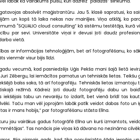
l labāk kā vairākums puišu, kuri dažreiz "palaižas” slinkumā.
 gatavojas absolvēt maģistrantūru. Jau 5. klasē sapratusi, ka sai
jām un kopš tā laika nekas nav mainījies. Viņa atklāj, ka paral
ēmumā "SQUALIO cloud consulting” kā sistēmu testētāja, kurā vi
ecību par sevi. Universitāte viņai ir devusi ļoti daudz profesio
darba vietā.
iecības ar informācijas tehnoloģijām, bet arī fotografēšanu, ko sā
s vienmēr visur bijis līdzi.
gadu vecumā, kad pasniedzējs Uģis Pekša mani šajā lietā ievirzī
 Juri Zēbergu, lai iemācītos pamatus un tehniskās lietas. Teikšu
kšējā balss saka, tā arī fotografēju. Tehniskās lietas izmantoju t
iskajā režīmā. Kādreiz ļoti daudz fotografēju dabu un baidī
s iekšējais tabu un nevarēju to izdarīt, bet vienā brīdī tas kau
ilvēki. Taču man vēl joprojām labāk patīk veidot dabas foto un ķ
tas ir mans hobijs,” par fotografēšanu stāsta Elīna.
 kuru jau vairākus gadus fotogrāfē Elīna un kurš izmantots, veid
rammētājas”. Tas nonācis pie viņas kā dāvana no nezināma cilvēk
tvaros. Bija pirmais gads, kad tika popularizēta šāda iespēja un