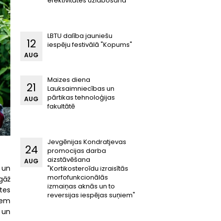
efektivitātes uzlabošana"
LBTU dalība jauniešu
12
iespēju festivālā "Kopums"
AUG
Maizes diena
21
Lauksaimniecības un
pārtikas tehnoloģijas
AUG
fakultātē
Jevgēnijas Kondratjevas
24
promocijas darba
aizstāvēšana
AUG
, un
"Kortikosteroīdu izraisītās
morfofunkcionālās
gāž
izmaiņas aknās un to
tes
reversijas iespējas suņiem"
iem
 un