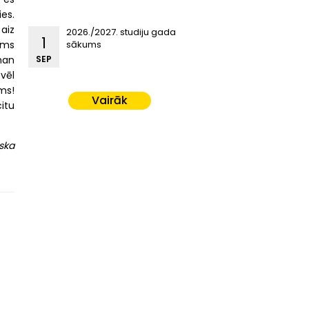
ies.
aiz
2026./2027. studiju gada
1
īms
sākums
man
SEP
vēl
ums!
Vairāk
itu
ska