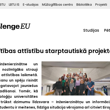
BTU
LBTU IS
E-studijas
Mūžizglītības centrs
Bibliotēka
Projekti
Studijas
Pē
ītības attīstību starptautiskā projek
nženierzinātne un
 nozīmīgāka strauji
 attīstības laikmetā.
anu un spēju risināt
agatavojot jauniešus
adīšanai. Tomēr, kā
oloģiju universitātes
trūkst dzimumu līdzsvara – Inženierzinātņu un informāci
studentu ir meitenes, līdzīga situācija vērojama arī citviet Eiro