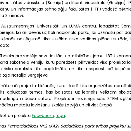
versitātes vidusskola (Somija) un Ksanti vidusskola (Grieķija). 
inātņu un informācijas tehnoloģiju fakultātes (IITF) vadošā pētn
ina Smirnova.
 Austrumsomijas Universitāti un LUMA centru, iepazīstot Somi
ieejas, kā arī devās uz Koli nacionālo parku, lai uzzinātu par d
ikšanās noslēgumā tika uzsākta riska vadības plāna izstrāde, 
idota.
ībnieks prezentēja savu iestādi un atbildības jomu. LBTU koman
āna sākotnējo versiju, kuru paredzēts pilnveidot visa projekta la
isku saraksts tika papildināts, un tika apspriesti arī iespēja
ītāja Natālija Sergejeva.
 nākamā projekta tikšanās, kuras laikā tiks organizētas apmācī
ks aplūkotas tēmas, kas balstītas uz iepriekš veiktām skolot
oderīgu mācību saturu. Projekts ir nozīmīgs solis STEM izglītī
mācību metožu ieviešanu skolās Latvijā un citviet Eiropā.
kot arī projekta
Facebook grupā
.
s Pamatdarbības Nr.2 (KA2) Sadarbības partnerības projektu sk