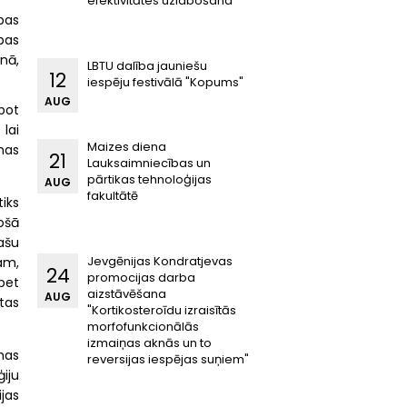
efektivitātes uzlabošana"
bas
bas
nā,
LBTU dalība jauniešu
12
iespēju festivālā "Kopums"
AUG
bot
lai
Maizes diena
mas
21
Lauksaimniecības un
pārtikas tehnoloģijas
AUG
fakultātē
iks
tošā
ašu
Jevgēnijas Kondratjevas
tam,
24
promocijas darba
 bet
aizstāvēšana
AUG
tas
"Kortikosteroīdu izraisītās
morfofunkcionālās
izmaiņas aknās un to
mas
reversijas iespējas suņiem"
ģiju
ijas