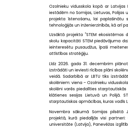
Ozolnieku vidusskola kopā ar Latvijas 
iestādēm no Somijas, Lietuvas, Polijas
projekta īstenošanu, lai paplašinātu
tehnoloģijās un inženierzinībās, kā arī
Uzsāktā projekta "STEM ekosistēmas d
skolu kapacitāti STEM piedāvājuma dažād
ieinteresētu pusaudžus, īpaši meiten
attīstības stratēģiju.
Līdz 2026. gada 31. decembrim plānots
izstrādāti un ieviesti rīcības plāni skol
veidā. Sadarbībā ar LBTU tiks izstrādā
skolēniem: viena – Ozolnieku vidusskolas
skolēni varēs piedalīties starptautiskās
klātienes sesijas Lietuvā un Polijā. 
starptautiskas apmācības, kuras vadīs LB
Novembra sākumā Somijas pilsētā J
projektā, kurā piedalījās visi partneri
universitāte (Latvija), Panevēžas izglīt