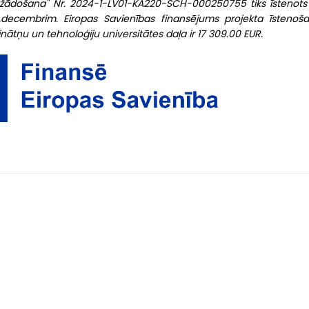
dažādošana" Nr. 2024-1-LV01-KA220-SCH-000250755 tiks īstenots
.decembrim. Eiropas Savienības finansējums projekta īstenoša
nātņu un tehnoloģiju universitātes daļa ir 17 309.00 EUR.