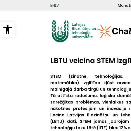
Pārlekt
Mans L
EN
LV
uz
galveno
saturu
Open toolbar
LBTU veicina STEM izgl
STEM (zinātne, tehnoloģijas, i
matemātika) izglītība kļūst arvien
mainīgajā darba tirgū un tehnoloģiju
Tā attīsta radošumu, loģisko domāš
sarežģītas problēmas, vienlaikus s
nākotnes profesijām un inovāciju r
liecina Latvijas Biozinātņu un tehn
(LBTU) dati, STEM jomās joprojām 
tehnoloģiju fakultātē (IITF) tikai 12% 