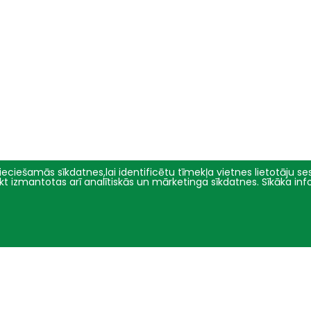
eciešamās sīkdatnes,lai identificētu tīmekļa vietnes lietotāju sesi
tikt izmantotas arī analītiskās un mārketinga sīkdatnes. Sīkāka in
Pētniecība
Par mums
Pētījumu virzieni
Pārvalde
Projekti
Vēsture un simbolika
Konferences
Studiju virzienu pārskati un
pašnovērtējuma ziņojumi
E-žurnāli
Iepirkumi