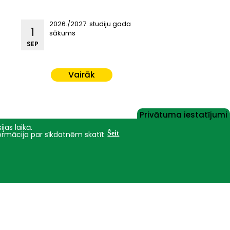
2026./2027. studiju gada
1
sākums
SEP
Vairāk
Privātuma iestatījumi
jas laikā.
formācija par sīkdatnēm skatīt
Šeit
Nāc studēt