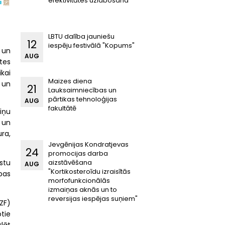
efektivitātes uzlabošana"
LBTU dalība jauniešu
12
iespēju festivālā "Kopums"
 un
AUG
tes
ikai
Maizes diena
i un
21
Lauksaimniecības un
pārtikas tehnoloģijas
AUG
fakultātē
viņu
 un
ura,
Jevgēnijas Kondratjevas
24
promocijas darba
lstu
aizstāvēšana
AUG
"Kortikosteroīdu izraisītās
bas
morfofunkcionālās
izmaiņas aknās un to
reversijas iespējas suņiem"
ZF)
tie