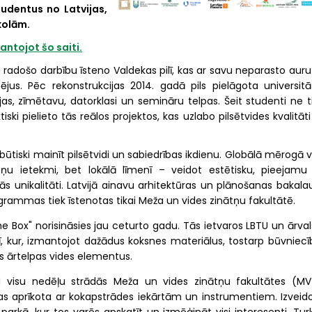
tudentus no Latvijas,
kolām.
tojot šo saiti.
 radošo darbību īsteno Valdekas pilī, kas ar savu neparasto auru
us. Pēc rekonstrukcijas 2014. gadā pils pielāgota universitā
jas, zīmētavu, datorklasi un semināru telpas. Šeit studenti ne t
iski pielieto tās reālos projektos, kas uzlabo pilsētvides kvalitāt
ūtiski mainīt pilsētvidi un sabiedrības ikdienu. Globālā mērogā 
ņu ietekmi, bet lokālā līmenī – veidot estētisku, pieejamu
ās unikalitāti. Latvijā ainavu arhitektūras un plānošanas bakala
rammas tiek īstenotas tikai Meža un vides zinātņu fakultātē.
he Box" norisināsies jau ceturto gadu. Tās ietvaros LBTU un ārva
lī, kur, izmantojot dažādus koksnes materiālus, tostarp būvniecī
s ārtelpas vides elementus.
nti visu nedēļu strādās Meža un vides zinātņu fakultātes (MV
 kas aprīkota ar kokapstrādes iekārtām un instrumentiem. Izveido