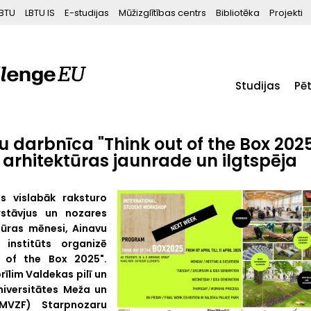
BTU
LBTU IS
E-studijas
Mūžizglītības centrs
Bibliotēka
Projekti
Studijas
Pē
 darbnīca "Think out of the Box 202
 arhitektūras jaunrade un ilgtspēja
s vislabāk raksturo
rstāvjus un nozares
tūras mēnesi, Ainavu
 institūts organizē
t of the Box 2025".
rīlim Valdekas pilī un
universitātes Meža un
 MVZF) Starpnozaru