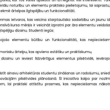
s parkā, kur tos varēs apskatīt un izmēģināt visi interesenti. Tur
riālu noturību un elementu praktisko pielietojumu, lai saprastu,
tekmē ārtelpas ilgtspējību un funkcionalitāti.
as ietvaros, kas veicina starptautisko sadarbību un jaunu id
nsīvā kursa mērķis ir veicināt izpratni par āra elementu veidoša
tspējīgu dizainu. Studenti iegūs:
dojošo elementu būtību un funkcionalitāti, kas nepieciešam
monisku ārtelpu, kas apvieno estētiku un praktiskumu,
dizainu un ieviest līdzvērtīgus elementus pilsētvidē, ievērojo
tīstīt ainavu arhitektūras studentu zināšanas un radošumu, snied
novācijām pilsētvides plānošanā. Šī iniciatīva kalpo par nozīm
em, lai praktiski attīstītu prasmes, kas nepieciešamas nākot