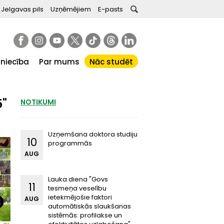
Jelgavas pils
Uzņēmējiem
E-pasts
tniecība
Par mums
Nāc studēt
5"
NOTIKUMI
Uzņemšana doktora studiju
10
programmās
AUG
Lauka diena "Govs
11
tesmeņa veselību
ietekmējošie faktori
AUG
automātiskās slaukšanas
sistēmās: profilakse un