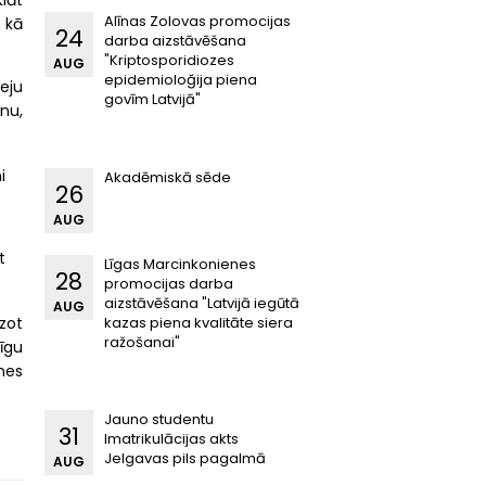
klāt
Alīnas Zolovas promocijas
 kā
24
darba aizstāvēšana
"Kriptosporidiozes
AUG
epidemioloğija piena
eju
govīm Latvijā"
nu,
i
Akadēmiskā sēde
26
AUG
t
Līgas Marcinkonienes
28
promocijas darba
aizstāvēšana "Latvijā iegūtā
AUG
kazas piena kvalitāte siera
zot
ražošanai"
īgu
nes
Jauno studentu
31
Imatrikulācijas akts
Jelgavas pils pagalmā
AUG