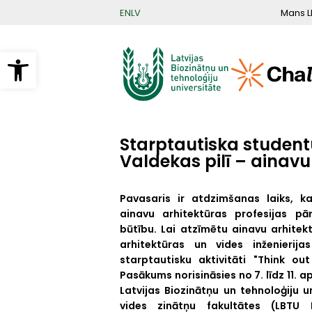
Pārlekt
Mans L
EN
LV
uz
galveno
saturu
Open toolbar
Starptautiska studentu
Valdekas pilī – ainavu
Pavasaris ir atdzimšanas laiks, ka
ainavu arhitektūras profesijas pā
būtību. Lai atzīmētu ainavu arhitek
arhitektūras un vides inženierijas
starptautisku aktivitāti "Think ou
Pasākums norisināsies no 7. līdz 11. ap
Latvijas Biozinātņu un tehnoloģiju 
vides zinātņu fakultātes (LBTU