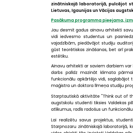
zinātniskajā laboratorijā, pulcējot s
Lietuvas, Igaunijas un Vācijas augsts
Pasākuma programma pieejama, izman
Jau desmit gadus ainavu arhitekti savu
vidi iedvesmo studentus un pasniedzēj
vajadzībām, piedāvājot studiju auditori
gūst teorētiskas zināšanas, bet arī prakt
estētiku.
Ainavu arhitekti ar saviem darbiem var b
darbs palīdz mazināt klimata pārmai
funkcionālu apkārtējo vidi, saglabājot t
maģistra un doktora līmeņa studiju prog
Starptautiskā aktivitāte "Think out of t
augstskolu studenti tiksies Valdekas pi
atlikumus, radīs radošus un funkcionālu
Lai realizētu savus projektus, stude
Starpnozaru zinātniskajā laboratorijā,