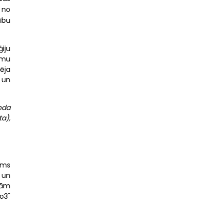
 no
mību
iju
umu
nēja
 un
nda
ta),
ums
 un
bām
o3"