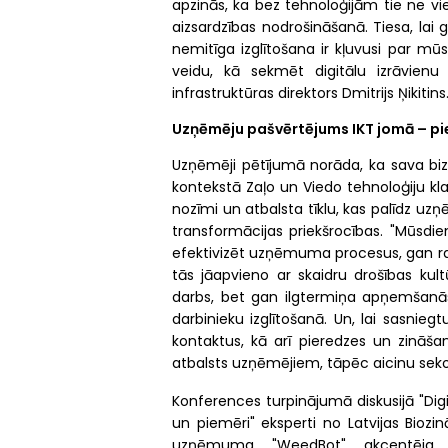
apzinās, ka bez tehnoloģijām tie ne vie
aizsardzības nodrošināšanā. Tiesa, lai
nemitīga izglītošana ir kļuvusi par mū
veidu, kā sekmēt digitālu izrāvienu L
infrastruktūras direktors Dmitrijs Ņikitins
Uzņēmēju pašvērtējums IKT jomā – pie
Uzņēmēji pētījumā norāda, ka sava bizn
kontekstā Zaļo un Viedo tehnoloģiju kl
nozīmi un atbalsta tīklu, kas palīdz u
transformācijas priekšrocības. "Mūsdi
efektivizēt uzņēmuma procesus, gan radī
tās jāapvieno ar skaidru drošības kult
darbs, bet gan ilgtermiņa apņemšanās, 
darbinieku izglītošanā. Un, lai sasnie
kontaktus, kā arī pieredzes un zināša
atbalsts uzņēmējiem, tāpēc aicinu sekot
Konferences turpinājumā diskusijā "Dig
un piemēri" eksperti no Latvijas Biozin
uzņēmuma "WeedBot" akcentēja, ka