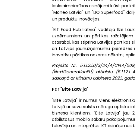
lauksaimniecības risinājumi kļūst par 
"Moneo Latvia" un "LIO Superfood" dalījās
un produktu inovācijas.
"EIT Food Hub Latvia" vadītāja Ilze Lau
uzņēmumiem un pārtikas ražotājiem ir 
attīstībai, kas stiprina Latvijas pārtik
arī Latvijas jaunuzņēmumu pieredzes stā
inovatīvu pārtikas nozares nākotni, apl
Projekts Nr. 5.1.1.2.i.0/3/24/A/CFLA/
(NextGenerationEU) atbalstu (5.1.1.2.i 
saskaņā ar Ministru kabineta 2023. gada
Par "Bite Latvija"
"Bite Latvija" ir numur viens elektron
Latvijā ar savu valsts mēroga optisko 
biznesa klientiem. "Bite Latvija" jau
atbilstošus mobilo sakaru pakalpojumus
televīziju un integrētus IKT risinājumus 