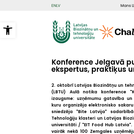
Pārlekt
Mans L
EN
LV
uz
galveno
saturu
Open toolbar
Konference Jelgavā p
ekspertus, praktiķus u
2. oktobrī Latvijas Biozinātņu un teh
(LBTU) Aulā notika konference "K
izaugsme: uzņēmumu gatavība un i
kuru organizēja elektronisko sakar
sniedzēja "Bite Latvija" sadarbī
Tehnoloģiju klasteri un Latvijas Bioz
universitāti / "EIT Food Hub Latvia"
vairāk nekā 100 Zemgales uzņēmēju