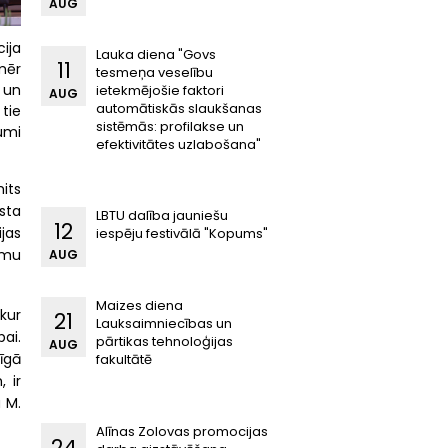
AUG
cija
Lauka diena "Govs
11
mēr
tesmeņa veselību
, un
ietekmējošie faktori
AUG
automātiskās slaukšanas
 tie
sistēmās: profilakse un
umi
efektivitātes uzlabošana"
its
sta
LBTU dalība jauniešu
12
jas
iespēju festivālā "Kopums"
umu
AUG
Maizes diena
kur
21
Lauksaimniecības un
ai.
pārtikas tehnoloģijas
AUG
īgā
fakultātē
 ir
 M.
Alīnas Zolovas promocijas
24