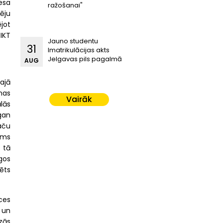
esa
ražošanai"
ēju
jot
IKT
Jauno studentu
31
Imatrikulācijas akts
Jelgavas pils pagalmā
AUG
ajā
nas
Vairāk
lās
gan
taču
ams
 tā
gos
ēts
ces
 un
zās