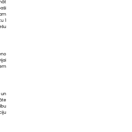
nāt
aši
adam
tu 1
ešu
ieno
ijai
iem
 un
tāte
bību
iju