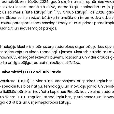
pes par cilvēkiem, tāpēc 2024. gadā uzņēmums ir apņēmies veici
ktīvu iesaisti sociālajā dzīvē, darba tirgū, sabiedrībā un jo īp
ot uz šo mērķi, "Bite Latvija" un "TV3 Group Latvija" līdz 2028. g
nerālsponsori, sniedzot būtisku finansiālu un informatīvu atbals
t mūsu parasportistiem sasniegt mērķus un stiprināt paraolimpi
ularitāti un iedvesmojot pārējos.
noloģiju klasteris ir pārnozaru sadarbības organizācija, kas apv
stādes zaļo un viedo tehnoloģiju jomās. Klasteris strādā ar Latv
mašīnbūvi, energoefektīvām būvēm, ražošanu un videi draudzīg
ortu un ilgtspējīgu tautsaimniecības attīstību.
 universitāti / EIT Food Hub Latvia
iversitāte (LBTU) ir viena no vadošajām augstākās izglītības
speciālistus biozinātņu, tehnoloģiju un inovāciju jomā. Universi
o lielākās pārtikas inovāciju kopienas Eiropā, kas veicina sadar
ekiem. LBTU regulāri īsteno izglītības, pētniecības un inovāc
īgai attīstībai un uzņēmējdarbībai Latvijā.