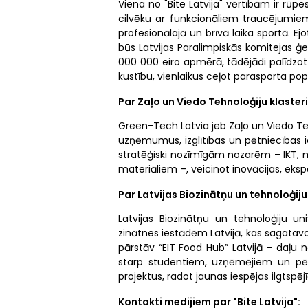
Viena no "Bite Latvija" vērtībām ir rū
cilvēku ar funkcionāliem traucējumiem a
profesionālajā un brīvā laika sportā. Ej
būs Latvijas Paralimpiskās komitejas ģe
000 000 eiro apmērā, tādējādi palīdzo
kustību, vienlaikus ceļot parasporta pop
Par Zaļo un Viedo Tehnoloģiju klasteri
Green-Tech Latvia jeb Zaļo un Viedo Teh
uzņēmumus, izglītības un pētniecības ie
stratēģiski nozīmīgām nozarēm – IKT, 
materiāliem –, veicinot inovācijas, eksp
Par Latvijas Biozinātņu un tehnoloģiju
Latvijas Biozinātņu un tehnoloģiju un
zinātnes iestādēm Latvijā, kas sagatavo 
pārstāv “EIT Food Hub” Latvijā – daļu n
starp studentiem, uzņēmējiem un pētni
projektus, radot jaunas iespējas ilgtspēj
Kontakti medijiem par "Bite Latvija":