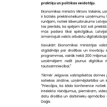
praktiķu un politikas veidotāju.
Ekonomikas ministrs Viktors Valainis, uz
ir būtisks priekšnoteikums uzņēmumu ko
runājam, notiek kiberuzbrukums Latvijas k
tas pierāda, ka spējam būt soli priekšā.
mūs padara tikai spēcīgākus. Latvijai
izmantojuši valsts atbalstu digitalizācija
Savukārt Ekonomikas ministrijas valst
atgādināja par drošības un inovāciju s
programmas, vairāk nekā 200 miljonus ei
uzņēmējiem radīt jaunus digitālus r
tautsaimniecībai."
Tikmēr Jelgavas valstspilsētas domes p
satiekas zinātne, uzņēmējdarbība un in
"Priecājos, ka šāda konference notiek
intelekta risinājumus, piemēram, vide
datu drošība un darbinieku apmācība – 
Daģis.