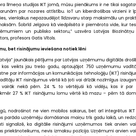
ora līmeņa studijas IKT jomā, mūsu pienākums ir ne tikai sagata
arunām par nozares attīstību. IoT un kiberdrošības virzieni ir ī
ties, vienlaikus nepazaudējot līdzsvaru starp maksimālu un prakt
ksām. Šobrīd Jelgava kā viedpilsēta ir piemērota vide, kur tes
ņēmumiem un publisko sektoru,” uzsvēra Latvijas Biozinātņu
ors, profesors Gatis Vītols.
u, bet risinājumu ieviešana notiek lēni
atvija” jaunākais pētījums par Latvijas uzņēmumu digitālās drošī
m, kas veikts jau trešo gadu, aptaujājot 750 uzņēmumu vadītā
atne par informācijas un komunikācijas tehnoloģiju (IKT) risināj
ītāju IKT risinājumus vērtē kā ļoti vai drīzāk nozīmīgus izaugsm
vairāk nekā pērn. 24 % to vērtējuši kā vidēju, kas ir par t
kmēr 27 % IKT risinājumu lomu vērtē kā mazu – pērn tā dom
irgū, nodrošinot ne vien mobilos sakarus, bet arī integrētus IKT
ums parāda uzņēmēju domāšanas maiņu trīs gadu laikā, un redz
 signalizē, ka digitālie risinājumi uzņēmumos tiek arvien vai
s priekšnoteikums, nevis izmaksu pozīcija. Uzņēmumi arvien vai