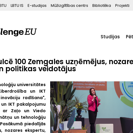
BTU
LBTU IS
E-studijas
Mūžizglītības centrs
Bibliotēka
Projekti
Studijas
Pē
ulcē 100 Zemgales uzņēmējus, nozar
n politikas veidotājus
noloģiju universitātes
iberdrošība un IKT
novāciju radīšana",
u un IKT pakalpojumu
bā ar Zaļo un Viedo
inātņu un tehnoloģiju
. Pasākumā piedalījās
, nozares ekspertu,