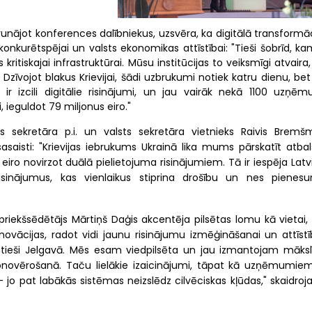
runājot konferences dalībniekus, uzsvēra, ka digitālā transformā
nkurētspējai un valsts ekonomikas attīstībai: "Tieši šobrīd, ka
ritiskajai infrastruktūrai. Mūsu institūcijas to veiksmīgi atvaira
 Dzīvojot blakus Krievijai, šādi uzbrukumi notiek katru dienu, bet
 ir izcili digitālie risinājumi, un jau vairāk nekā 1100 uzņēm
i, ieguldot 79 miljonus eiro."
s sekretāra p.i. un valsts sekretāra vietnieks Raivis Bremšm
asaisti: "Krievijas iebrukums Ukrainā lika mums pārskatīt atbal
ro novirzot duālā pielietojuma risinājumiem. Tā ir iespēja Latvi
isinājumus, kas vienlaikus stiprina drošību un nes pienes
riekšsēdētājs Mārtiņš Daģis akcentēja pilsētas lomu kā vietai, 
ovācijas, radot vidi jaunu risinājumu izmēģināšanai un attīstīb
 tieši Jelgavā. Mēs esam viedpilsēta un jau izmantojam māksl
onovērošanā. Taču lielākie izaicinājumi, tāpat kā uzņēmumiem,
jo pat labākās sistēmas neizslēdz cilvēciskas kļūdas," skaidroja