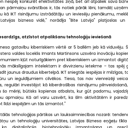
n nespēj konkurēt efektivitātes ziņā, bet arī atpaliek sava bizn
 gan pārmaiņu svārstības ir, tās notiek pārāk lēni, tamdēļ uzņēm
su kā IKT risinājumu izstrādātāju un ieviesēju pienākumu, meklē
atvijas biznesa vidē," norādīja "Bite Latvija" platjoslas un 
.
sardzīgs, atzīstot atpalikšanu tehnoloģiju ieviešanā
esa gatavību kiberriskiem vērtē ar 5 ballēm jeb kā viduvēju. Š
astera valdes loceklis Imants Martinsons uzsvēra inovāciju kopie
zņēmumiem kļūt noturīgākiem pret kiberriskiem un izmantot digitā
enās mākslīgajam intelektam ir divvirzienu ietekme – tas spēj 
t jaunus draudus kibertelpā. IKT sniegtās iespējas ir milzīgas, 
ūru un ieguldījumiem cilvēkos. Tiesa, tas nav vienreizēji veic
regulāri investējot kā kiberdrošības risinājumu pilnveidošanā,
gtu šo mērķi, būtisks kopienas atbalsts, kur gūt padomu, vajadzī
nu apmaiņu. Kā arī varu uzsvērt, ka šīm aktivitātēm ir paredz
 līdzi iespējām un tās izmantot."
itālās tehnoloģijas pārtikas un lauksaimniecības nozarē: tenden
ātņu un tehnoloģiju universitātes, Latvijas Biznesa eņģeļu tīkla
 digitalizācija, biotehnoloģiju izmantošana un precī