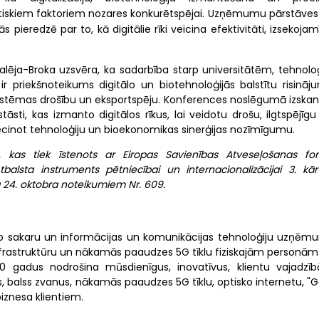
kritiskiem faktoriem nozares konkurētspējai. Uzņēmumu pārstāves
 pieredzē par to, kā digitālie rīki veicina efektivitāti, izsekoja
kalēja-Broka uzsvēra, ka sadarbība starp universitātēm, tehnoloģ
priekšnoteikums digitālo un biotehnoloģijās balstītu risināj
as sistēmas drošību un eksportspēju. Konferences noslēgumā izska
sti, kas izmanto digitālos rīkus, lai veidotu drošu, ilgtspējīgu
iecinot tehnoloģiju un bioekonomikas sinerģijas nozīmīgumu.
009, kas tiek īstenots ar Eiropas Savienības Atveseļošanas fo
Atbalsta instruments pētniecībai un internacionalizācijai 3. kār
 24. oktobra noteikumiem Nr. 609.
isko sakaru un informācijas un komunikācijas tehnoloģiju uzņēm
infrastruktūru un nākamās paaudzes 5G tīklu fiziskajām personām
 20 gadus nodrošina mūsdienīgus, inovatīvus, klientu vajadzī
, balss zvanus, nākamās paaudzes 5G tīklu, optisko internetu, "G
biznesa klientiem.