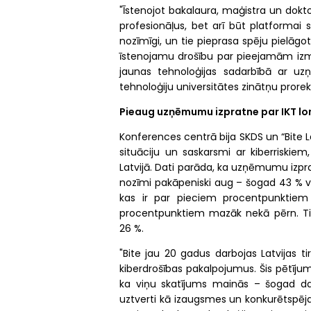
"Īstenojot bakalaura, maģistra un dokt
profesionāļus, bet arī būt platformai s
nozīmīgi, un tie pieprasa spēju pielāgo
īstenojamu drošību par pieejamām izma
jaunas tehnoloģijas sadarbībā ar uz
tehnoloģiju universitātes zinātņu prorekt
Pieaug uzņēmumu izpratne par IKT lom
Konferences centrā bija SKDS un “Bite L
situāciju un saskarsmi ar kiberriskie
Latvijā. Dati parāda, ka uzņēmumu izpr
nozīmi pakāpeniski aug – šogad 43 % vad
kas ir par pieciem procentpunktiem 
procentpunktiem mazāk nekā pērn. Ti
26 %.
"Bite jau 20 gadus darbojas Latvijas t
kiberdrošības pakalpojumus. Šis pētīj
ka viņu skatījums mainās – šogad dati
uztverti kā izaugsmes un konkurētspēja