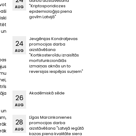
darba aizstāvēšana
vot
"Kriptosporidiozes
AUG
paši
epidemioloğija piena
govīm Latvijā"
iski
tēt
 un
Jevgēnijas Kondratjevas
24
promocijas darba
aizstāvēšana
AUG
"Kortikosteroīdu izraisītās
bas
morfofunkcionālās
izmaiņas aknās un to
jus
reversijas iespējas suņiem"
umu
ei,
rīs
āja
Akadēmiskā sēde
26
AUG
 un
am,
Līgas Marcinkonienes
28
promocijas darba
rāk
aizstāvēšana "Latvijā iegūtā
AUG
rāk
kazas piena kvalitāte siera