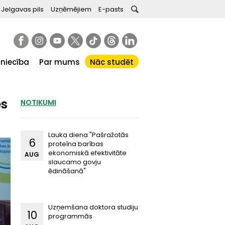
Jelgavas pils
Uzņēmējiem
E-pasts
tniecība
Par mums
Nāc studēt
es
NOTIKUMI
Lauka diena "Pašražotās
6
proteīna barības
ekonomiskā efektivitāte
AUG
slaucamo govju
ēdināšanā"
Uzņemšana doktora studiju
10
programmās