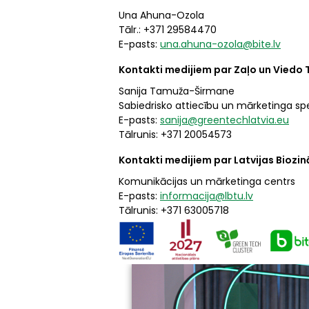
Una Ahuna-Ozola
Tālr.: +371 29584470
E-pasts:
una.ahuna-ozola@bite.lv
Kontakti medijiem par Zaļo un Viedo T
Sanija Tamuža-Širmane
Sabiedrisko attiecību un mārketinga spe
E-pasts:
sanija@greentechlatvia.eu
Tālrunis: +371 20054573
Kontakti medijiem par Latvijas Biozinā
Komunikācijas un mārketinga centrs
E-pasts:
informacija@lbtu.lv
Tālrunis: +371 63005718