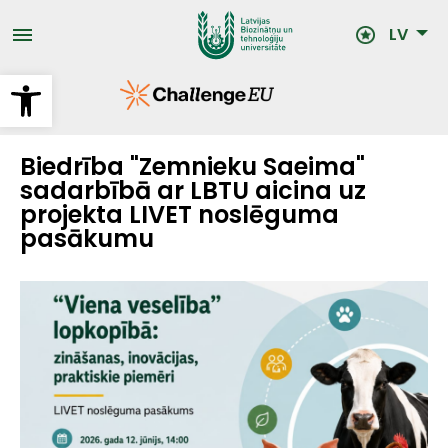
Pārlekt
uz
LV
galveno
saturu
Open toolbar
Biedrība "Zemnieku Saeima"
sadarbībā ar LBTU aicina uz
projekta LIVET noslēguma
pasākumu