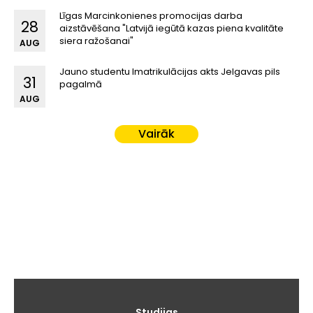
Līgas Marcinkonienes promocijas darba
28
aizstāvēšana "Latvijā iegūtā kazas piena kvalitāte
siera ražošanai"
AUG
Jauno studentu Imatrikulācijas akts Jelgavas pils
31
pagalmā
AUG
Vairāk
Galvenā
Studijas