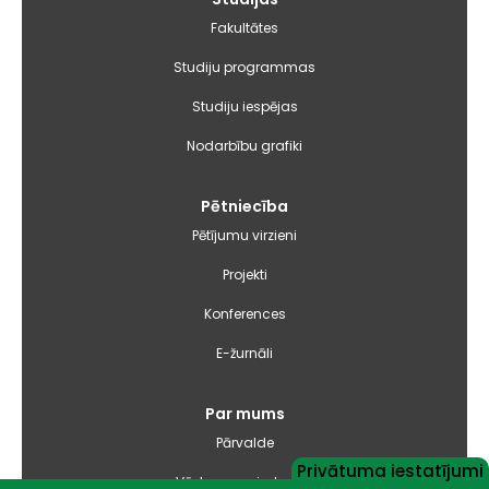
izvēlne
Fakultātes
Studiju programmas
Studiju iespējas
Nodarbību grafiki
Pētniecība
Pētījumu virzieni
Projekti
Konferences
E-žurnāli
Par mums
Pārvalde
Privātuma iestatījumi
Vēsture un simbolika