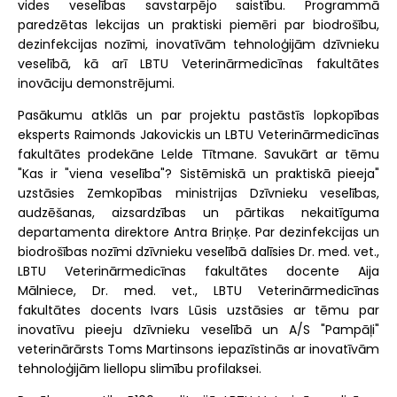
vides veselības savstarpējo saistību. Programmā
paredzētas lekcijas un praktiski piemēri par biodrošību,
dezinfekcijas nozīmi, inovatīvām tehnoloģijām dzīvnieku
veselībā, kā arī LBTU Veterinārmedicīnas fakultātes
inovāciju demonstrējumi.
Pasākumu atklās un par projektu pastāstīs lopkopības
eksperts Raimonds Jakovickis un LBTU Veterinārmedicīnas
fakultātes prodekāne Lelde Tītmane. Savukārt ar tēmu
"Kas ir "viena veselība"? Sistēmiskā un praktiskā pieeja"
uzstāsies Zemkopības ministrijas Dzīvnieku veselības,
audzēšanas, aizsardzības un pārtikas nekaitīguma
departamenta direktore Antra Briņķe. Par dezinfekcijas un
biodrošības nozīmi dzīvnieku veselībā dalīsies Dr. med. vet.,
LBTU Veterinārmedicīnas fakultātes docente Aija
Mālniece, Dr. med. vet., LBTU Veterinārmedicīnas
fakultātes docents Ivars Lūsis uzstāsies ar tēmu par
inovatīvu pieeju dzīvnieku veselībā un A/S "Pampāļi"
veterinārārsts Toms Martinsons iepazīstinās ar inovatīvām
tehnoloģijām liellopu slimību profilaksei.