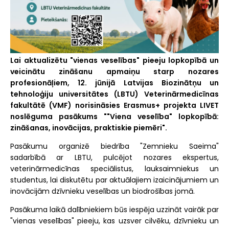
Lai aktualizētu "vienas veselības" pieeju lopkopībā un
veicinātu zināšanu apmaiņu starp nozares
profesionāļiem, 12. jūnijā Latvijas Biozinātņu un
tehnoloģiju universitātes (LBTU) Veterinārmedicīnas
fakultātē (VMF) norisināsies Erasmus+ projekta LIVET
noslēguma pasākums ""Viena veselība" lopkopībā:
zināšanas, inovācijas, praktiskie piemēri".
Pasākumu organizē biedrība "Zemnieku Saeima"
sadarbībā ar LBTU, pulcējot nozares ekspertus,
veterinārmedicīnas speciālistus, lauksaimniekus un
studentus, lai diskutētu par aktuālajiem izaicinājumiem un
inovācijām dzīvnieku veselības un biodrošības jomā.
Pasākuma laikā dalībniekiem būs iespēja uzzināt vairāk par
"vienas veselības" pieeju, kas uzsver cilvēku, dzīvnieku un