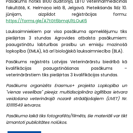
Pasākums notiks B100 auditorijā, LBTU Veterinārmedicīnas
fakultātē, K. Helmaņa ielā 8, Jelgavā. Pieteikšanās līdz 10.
jūnijam, aizpildot reģistrācijas formu:
https://forms.gle/A7tGt6bmqU1tLQuK6
Lauksaimniekiem par visa pasākuma apmeklējumu tiks
piešķirtas 3 stundas Agrovides atbalsta pasākumiem:
paaugstinātu labturības prasību un emisiju mazinošā
lopkopība (EMLA), kā arī bioloģiskā lauksaimniecība (BLA).
Pasākums reģistrēts Latvijas Veterinārārstu biedrībā kā
kvalifikācijas paaugstināšanas pasākums –
veterinārārstiem tiks piešķirtas 3 kvalifikācijas stundas.
Pasākums organizēts Erasmus+ projekta Lopkopība un
"vienas veselības" pieeja: multidisciplināra izglītības ietvara
veidošana veterinārajā nozarē strādājošajiem (LIVET) Nr.
101111549 ietvaros.
Pasākuma laikā tiks fotografēts/filmēts, šie materiāli var tikt
izmantoti publicitātes nolūkos.