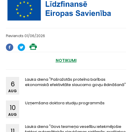
Pievienots 01/06/2026
NOTIKUMI
Lauka diena "Pašražotās proteīna barības
6
ekonomiskā efektivitāte slaucamo govju ēdināšanā"
AUG
Uzņemšana doktora studiju programmās
10
AUG
Lauka diena "Govs tesmeņa veselību ietekmējošie
11
faktori automātiskās slaukšanas sistēmās: profilakse