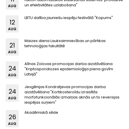
un efektivitātes uzlabošana"
AUG
LBTU dalība jauniešu iespēju festivālā "Kopums"
12
AUG
Maizes diena Lauksaimniecības un pārtikas
21
tehnoloģijas fakultātē
AUG
Alīnas Zolovas promocijas darba aizstāvēšana
24
"Kriptosporidiozes epidemioloğija piena govīm
Latvijā"
AUG
Jevgēnijas Kondratjevas promocijas darba
24
aizstāvēšana "Kortikosteroīdu izraisītās
morfofunkcionālās izmaiņas aknās un to reversijas
AUG
iespējas suņiem"
Akadēmiskā sēde
26
AUG