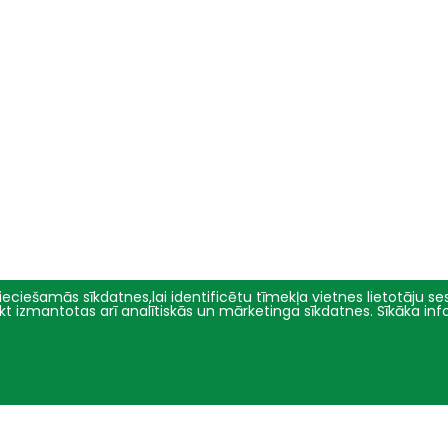
eciešamās sīkdatnes,lai identificētu tīmekļa vietnes lietotāju sesi
tikt izmantotas arī analītiskās un mārketinga sīkdatnes. Sīkāka in
Pētniecība
Par mums
Pētījumu virzieni
Pārvalde
Projekti
Vēsture un simbolika
Konferences
Studiju virzienu pārskati un
pašnovērtējuma ziņojumi
E-žurnāli
Iepirkumi