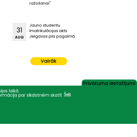
ražošanai"
Jauno studentu
31
Imatrikulācijas akts
Jelgavas pils pagalmā
AUG
Vairāk
Privātuma iestatījumi
jas laikā.
formācija par sīkdatnēm skatīt
Šeit
Nāc studēt