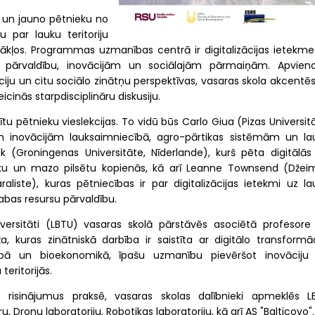
 un jauno pētnieku no
u par lauku teritoriju
stākļos. Programmas uzmanības centrā ir digitalizācijas ietekme
bu, pārvaldību, inovācijām un sociālajām pārmaiņām. Apvieno
vāciju un citu sociālo zinātņu perspektīvas, vasaras skola akcentē
cinās starpdisciplināru diskusiju.
u pētnieku vieslekcijas. To vidū būs Carlo Giua (Pizas Universit
lajām inovācijām lauksaimniecībā, agro-pārtikas sistēmām un la
 (Groningenas Universitāte, Nīderlande), kurš pēta digitālās
ku un mazo pilsētu kopienās, kā arī Leanne Townsend (Džei
raliste), kuras pētniecības ir par digitalizācijas ietekmi uz la
abas resursu pārvaldību.
iversitāti (LBTU) vasaras skolā pārstāvēs asociētā profesore
, kuras zinātniskā darbība ir saistīta ar digitālo transformāc
ībā un bioekonomikā, īpašu uzmanību pievēršot inovāciju
teritorijās.
as risinājumus praksē, vasaras skolas dalībnieki apmeklēs L
 Dronu laboratoriju, Robotikas laboratoriju, kā arī AS "Balticovo".