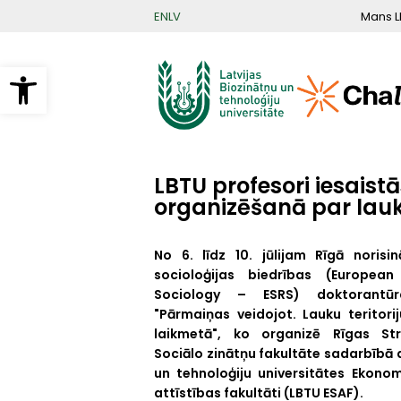
Pārlekt
Mans L
EN
LV
uz
galveno
saturu
Open toolbar
LBTU profesori iesais
organizēšanā par lauk
No 6. līdz 10. jūlijam Rīgā norisi
socioloģijas biedrības (European
Sociology – ESRS) doktorantū
"Pārmaiņas veidojot. Lauku teritori
laikmetā", ko organizē Rīgas Str
Sociālo zinātņu fakultāte sadarbībā a
un tehnoloģiju universitātes Ekono
attīstības fakultāti (LBTU ESAF).