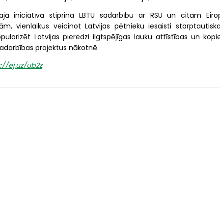
ajā iniciatīvā stiprina LBTU sadarbību ar RSU un citām Eiro
m, vienlaikus veicinot Latvijas pētnieku iesaisti starptautiska
popularizēt Latvijas pieredzi ilgtspējīgas lauku attīstības un kop
sadarbības projektus nākotnē.
://ej.uz/ub2z
.