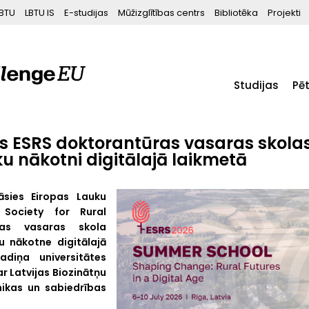
BTU
LBTU IS
E-studijas
Mūžizglītības centrs
Bibliotēka
Projekti
Studijas
Pē
tās ESRS doktorantūras vasaras skola
u nākotni digitālajā laikmetā
nāsies Eiropas Lauku
 Society for Rural
ras vasaras skola
ju nākotne digitālajā
adiņa universitātes
r Latvijas Biozinātņu
mikas un sabiedrības