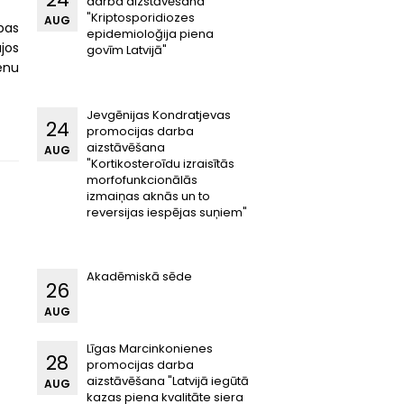
darba aizstāvēšana
"Kriptosporidiozes
AUG
pas
epidemioloğija piena
jos
govīm Latvijā"
ienu
Jevgēnijas Kondratjevas
24
promocijas darba
aizstāvēšana
AUG
"Kortikosteroīdu izraisītās
morfofunkcionālās
izmaiņas aknās un to
reversijas iespējas suņiem"
Akadēmiskā sēde
26
AUG
Līgas Marcinkonienes
28
promocijas darba
aizstāvēšana "Latvijā iegūtā
AUG
kazas piena kvalitāte siera