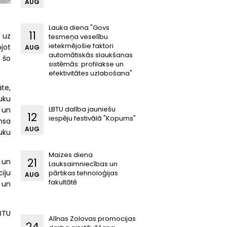
AUG
Lauka diena "Govs
11
 uz
tesmeņa veselību
ietekmējošie faktori
jot
AUG
automātiskās slaukšanas
s šo
sistēmās: profilakse un
efektivitātes uzlabošana"
āte,
uku
LBTU dalība jauniešu
 un
12
iespēju festivālā "Kopums"
msa
AUG
uku
Maizes diena
21
 un
Lauksaimniecības un
iju
pārtikas tehnoloģijas
AUG
fakultātē
 un
BTU
Alīnas Zolovas promocijas
24