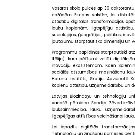
Vasaras skola pulcēs ap 30 doktorantu
dažādām Eiropas valstīm, lai diskutēt
attīstību digitālās transformācijas ap
lauku kopienām, ilgtspējīgu attīstī
socioloģijas, ģeogrāfijas, politikas, ino
jautājumu starptautisko dimensiju un vei
Programmu papildinās starptautiski atzīt
Itālija), kura pētījumi veltīti digitā
inovāciju ekosistēmām, Koen Salemink
sociālās atstumtības mazināšanu lau
Hatona institūts, Skotija, Apvienotā Ka
kopienu attīstību, uzņēmējdarbību un d
Latvijas Biozinātņu un tehnoloģiju un
vadošā pētniece Sandija Zēverte-Rivža
lauksaimniecībā, lauku uzņēmējdarb
ilgtspējīgas attīstības veicināšanai lauku 
Lai iepazītu digitālās transformācij
Tehnoloģiju un zināšanu pārneses centru,