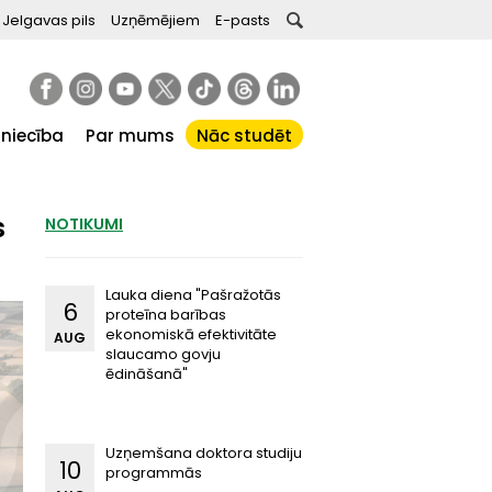
Jelgavas pils
Uzņēmējiem
E-pasts
tniecība
Par mums
Nāc studēt
s
NOTIKUMI
Lauka diena "Pašražotās
6
proteīna barības
ekonomiskā efektivitāte
AUG
slaucamo govju
ēdināšanā"
Uzņemšana doktora studiju
10
programmās