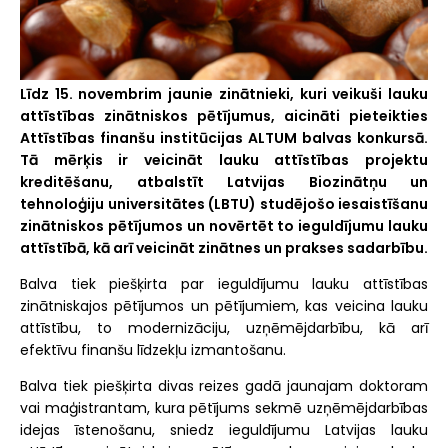
Līdz 15. novembrim jaunie zinātnieki, kuri veikuši lauku
attīstības zinātniskos pētījumus, aicināti pieteikties
Attīstības finanšu institūcijas ALTUM balvas konkursā.
Tā mērķis ir veicināt lauku attīstības projektu
kreditēšanu, atbalstīt Latvijas Biozinātņu un
tehnoloģiju universitātes (LBTU) studējošo iesaistīšanu
zinātniskos pētījumos un novērtēt to ieguldījumu lauku
attīstībā, kā arī veicināt zinātnes un prakses sadarbību.
Balva tiek piešķirta par ieguldījumu lauku attīstības
zinātniskajos pētījumos un pētījumiem, kas veicina lauku
attīstību, to modernizāciju, uzņēmējdarbību, kā arī
efektīvu finanšu līdzekļu izmantošanu.
Balva tiek piešķirta divas reizes gadā jaunajam doktoram
vai maģistrantam, kura pētījums sekmē uzņēmējdarbības
idejas īstenošanu, sniedz ieguldījumu Latvijas lauku