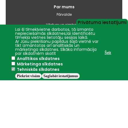
Par mums
Pārvalde
Privātuma iestatījumi
Vēsture un simbolika
Lai šī tīmekļvietne darbotos, tā izmanto
nepieciešamās sīkdatnes,lai identificētu
Studiju virzienu pārskati un pašnovērtējuma ziņojumi
tīmekļa vietnes lietotāju sesijas laikā.
Ar Jūsu piekrišanu papildus šajā vietnē var
tikt izmantotas arī analītiskās un
Iepirkumi
mārketinga sīkdatnes. Sīkāka informācija
par sīkdatnēm skatīt
Šeit
Analītikas sīkdatnes
Nāc studēt
Mārketinga sīkdatnes
Tehniskās sīkdatnes
Piekrist visām
Saglabāt iestatījumus
Jelgava
+15.6°C
2016 - 2026 © LBTU
Privātuma politika
Trauksmes celšana
Piekļūstamības ziņojums