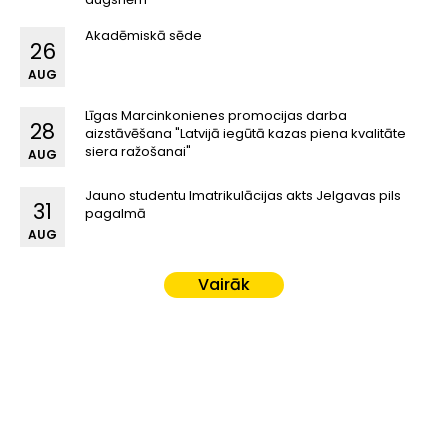
Akadēmiskā sēde
26
AUG
Līgas Marcinkonienes promocijas darba
28
aizstāvēšana "Latvijā iegūtā kazas piena kvalitāte
siera ražošanai"
AUG
Jauno studentu Imatrikulācijas akts Jelgavas pils
31
pagalmā
AUG
Vairāk