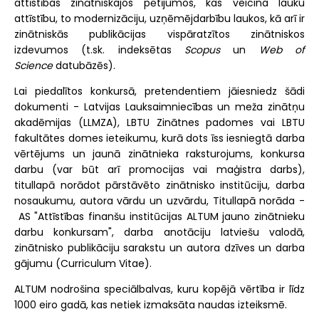
attīstības zinātniskajos pētījumos, kas veicina lauku
attīstību, to modernizāciju, uzņēmējdarbību laukos, kā arī ir
zinātniskās publikācijas vispāratzītos zinātniskos
izdevumos (t.sk. indeksētas
Scopus
un
Web of
Science
datubāzēs).
Lai piedalītos konkursā, pretendentiem jāiesniedz šādi
dokumenti - Latvijas Lauksaimniecības un meža zinātņu
akadēmijas (LLMZA), LBTU Zinātnes padomes vai LBTU
fakultātes domes ieteikumu, kurā dots īss iesniegtā darba
vērtējums un jaunā zinātnieka raksturojums, konkursa
darbu (var būt arī promocijas vai maģistra darbs),
titullapā norādot pārstāvēto zinātnisko institūciju, darba
nosaukumu, autora vārdu un uzvārdu, Titullapā norāda -
AS "Attīstības finanšu institūcijas ALTUM jauno zinātnieku
darbu konkursam", darba anotāciju latviešu valodā,
zinātnisko publikāciju sarakstu un autora dzīves un darba
gājumu (Curriculum Vitae).
ALTUM nodrošina speciālbalvas, kuru kopējā vērtība ir līdz
1000 eiro gadā, kas netiek izmaksāta naudas izteiksmē.