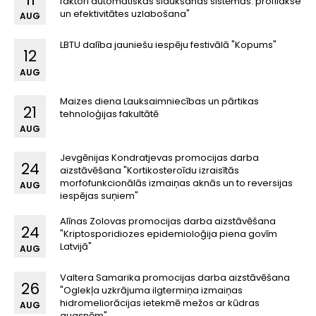
faktori automātiskās slaukšanas sistēmās: profilakse
un efektivitātes uzlabošana"
AUG
LBTU dalība jauniešu iespēju festivālā "Kopums"
12
AUG
Maizes diena Lauksaimniecības un pārtikas
21
tehnoloģijas fakultātē
AUG
Jevgēnijas Kondratjevas promocijas darba
24
aizstāvēšana "Kortikosteroīdu izraisītās
morfofunkcionālās izmaiņas aknās un to reversijas
AUG
iespējas suņiem"
Alīnas Zolovas promocijas darba aizstāvēšana
24
"Kriptosporidiozes epidemioloğija piena govīm
Latvijā"
AUG
Valtera Samarika promocijas darba aizstāvēšana
26
"Oglekļa uzkrājuma ilgtermiņa izmaiņas
hidromeliorācijas ietekmē mežos ar kūdras
AUG
augsnēm"