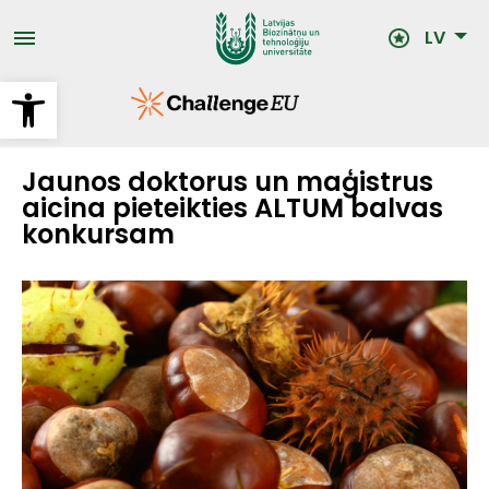
Pārlekt
uz
LV
galveno
saturu
Open toolbar
Jaunos doktorus un maģistrus
aicina pieteikties ALTUM balvas
konkursam