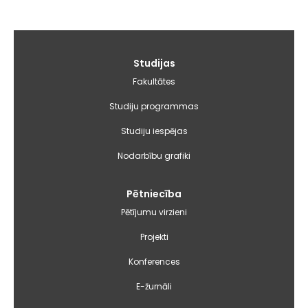
Galvenā
Studijas
izvēlne
Fakultātes
Studiju programmas
Studiju iespējas
Nodarbību grafiki
Pētniecība
Pētījumu virzieni
Projekti
Konferences
E-žurnāli