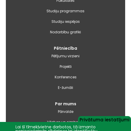
Fakultātes
Studiju programmas
Studiju iespējas
Nodarbību grafiki
Pētniecība
Pētījumu virzieni
Projekti
Konferences
E-žurnāli
Par mums
Pārvalde
Privātuma iestatījumi
Vēsture un simbolika
Lai šī tīmekļvietne darbotos, tā izmanto