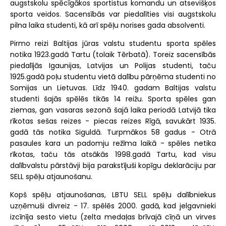
augstskolu spēcīgākos sportistus komandu un atsevišķos
sporta veidos. Sacensībās var piedalīties visi augstskolu
pilna laika studenti, kā arī spēļu norises gada absolventi.
Pirmo reizi Baltijas jūras valstu studentu sporta spēles
notika 1923.gadā Tartu (tolaik Tērbatā). Toreiz sacensībās
piedalījās Igaunijas, Latvijas un Polijas studenti, taču
1925.gadā poļu studentu vietā dalību pārņēma studenti no
Somijas un Lietuvas. Līdz 1940. gadam Baltijas valstu
studenti šajās spēlēs tikās 14 reižu. Sporta spēles gan
ziemas, gan vasaras sezonā šajā laika periodā Latvijā tika
rīkotas sešas reizes - piecas reizes Rīgā, savukārt 1935.
gadā tās notika Siguldā. Turpmākos 58 gadus - Otrā
pasaules kara un padomju režīma laikā - spēles netika
rīkotas, taču tās atsākās 1998.gadā Tartu, kad visu
dalībvalstu pārstāvji bija parakstījuši kopīgu deklarāciju par
SELL spēļu atjaunošanu.
Kopš spēļu atjaunošanas, LBTU SELL spēļu dalībniekus
uzņēmuši divreiz - 17. spēlēs 2000. gadā, kad jelgavnieki
izcīnīja sesto vietu (zelta medaļas brīvajā cīņā un virves