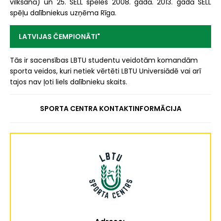
vilkšanā) un 25. SELL spēlēs 2008. gadā. 2013. gadā SELL
spēļu dalībniekus uzņēma Rīga.
LATVIJAS ČEMPIONĀTI"
Tās ir sacensības LBTU studentu veidotām komandām
sporta veidos, kuri netiek vērtēti LBTU Universiādē vai arī
tajos nav ļoti liels dalībnieku skaits.
SPORTA CENTRA KONTAKTINFORMĀCIJA