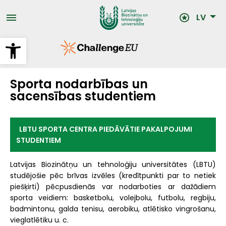
Pārlekt
uz
LV
galveno
saturu
Open toolbar
Sporta nodarbības un
sacensības studentiem
LBTU SPORTA CENTRA PIEDĀVĀTIE PAKALPOJUMI
STUDENTIEM
Latvijas Biozinātņu un tehnoloģiju universitātes (LBTU)
studējošie pēc brīvas izvēles (kredītpunkti par to netiek
piešķirti) pēcpusdienās var nodarboties ar dažādiem
sporta veidiem: basketbolu, volejbolu, futbolu, regbiju,
badmintonu, galda tenisu, aerobiku, atlētisko vingrošanu,
vieglatlētiku u. c.