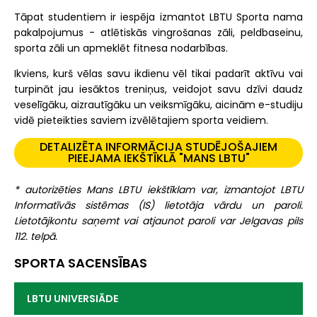
Tāpat studentiem ir iespēja izmantot LBTU Sporta nama
pakalpojumus - atlētiskās vingrošanas zāli, peldbaseinu,
sporta zāli un apmeklēt fitnesa nodarbības.
Ikviens, kurš vēlas savu ikdienu vēl tikai padarīt aktīvu vai
turpināt jau iesāktos treniņus, veidojot savu dzīvi daudz
veselīgāku, aizrautīgāku un veiksmīgāku, aicinām e-studiju
vidē pieteikties saviem izvēlētajiem sporta veidiem.
DETALIZĒTA INFORMĀCIJA STUDĒJOŠAJIEM
PIEEJAMA IEKŠTĪKLĀ "MANS LBTU"
* autorizēties Mans LBTU iekštīklam var, izmantojot LBTU
Informatīvās sistēmas (IS) lietotāja vārdu un paroli.
Lietotājkontu saņemt vai atjaunot paroli var Jelgavas pils
112. telpā.
SPORTA SACENSĪBAS
LBTU UNIVERSIĀDE