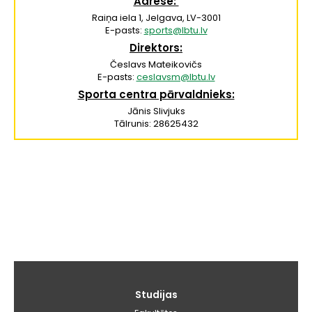
Adrese:
Raiņa iela 1, Jelgava, LV-3001
E-pasts:
sports@lbtu.lv
Direktors:
Česlavs Mateikovičs
E-pasts:
ceslavsm@lbtu.lv
Sporta centra pārvaldnieks:
Jānis Slivjuks
Tālrunis: 28625432
Galvenā
Studijas
izvēlne