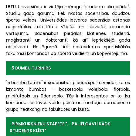
LBTU Universiāde ir vietēja mēroga "studentu olimpiāde".
Studiju gada garumā tiek rīkotas sacensības daudzos
sporta veidos. Universiādes ietvaros sacenšas astoņas
augstskolas fakultātes vīriešu un sieviešu komandu
vērtējumā. Sacensībās piedalās klātienes studenti,
maģistranti un doktoranti, kā arī iepriekšējā gada
absolventi. Noslēgumā tiek noskaidrotas sportiskākās
fakultāšu komandas pa sporta veidiem un kopvērtējumā.
5 BUMBU TURINĪRS
"5 bumbu turnīrs" ir sacensības piecos sporta veidos, kuros
izmanto bumbas – basketbolā, volejbolā, florbols,
minifutbols un ūdenspolo. Tās ir interesantas ar to, ka
komandu sastāvus veido puišu un meiteņu domubiedru
grupa neatkarīgi no fakultātes un kursa.
PIRMKURSNIEKU STAFETE "... PA JELGAVU KĀDS
STUDENTS KLĪST"