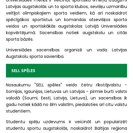
Universiādes mērķis ir veicināt sportiskā līmeņa izaugsmi
Latvijas augstskolās un to sporta klubos, sevišķu uzmanību
veltījot olimpiskajiem sporta veidiem, kā arī noskaidrot
spēcīgākos sportistus un komandas atsevišķos sporta
veidos un sportiskākās augstskolas Latvijā Universiādes
kopvērtējumā. Sacensības notiek augstskolu un citās
sporta bāzēs.
Universiādes sacensības organizē un vada Latvijas
Augstskolu sporta savienība.
SELL SPĒLES
Nosaukumu "SELL spēles" veido četru rīkotājvalstu -
Somijas, Igaunijas, Lietuvas un Latvijas - pirmie burti valsts
valodā (Soumi, Eesti, Latvija, Lietuva), un sacensības ik
gadu notiek kādā no šīm valstīm, piedaloties arī citu valstu
studentiem.
Studentu spēļu uzdevums ir veicināt un popularizēt
studentu sportu augstskolās, noskaidrot Baltijas reģiona