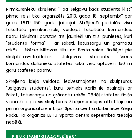
Pirmkursnieku skrējiens "…pa Jelgavu kāds students klīst"
pirmo reizi tika organizēts 2013. gada 18. septembrī par
godu LBTU 150 gadu jubilejai. Skrējienā piedalās visu
fakultāšu pirmkursnieki, veidojot fakultāšu komandas.
Katru fakultāti pārstāv trīs jaunieši un trīs jaunietes, kuri
"studenta formā" – ar žaketi, lietussargu un grāmatu
rokās - šķērso Mītavas tiltu no Pasta salas, finišējot pie
skulptūras-strūklakas "Jelgavas students". Viens
komandas dalībnieks stafetes laikā veic aptuveni 150 m
garu stafetes posmu.
Skrējiena ideja veidota, iedvesmojoties no skulptūras
"Jelgavas students", kuru tēlnieks Kārlis Īle atainojis ar
žaketi, lietussargu un grāmatu rokās. Tādēļ stafetes finišs
vienmēr ir pie šīs skulptūras. Skrējiena idejas attīstītāja un
pirmā organizatore ir bijusī Sporta centra darbiniece Zilvija
Poča. To organizē LBTU Sporta centrs septembra trešajā
nedēļā.
PIRMKURSNIEKU SACENSĪBAS"