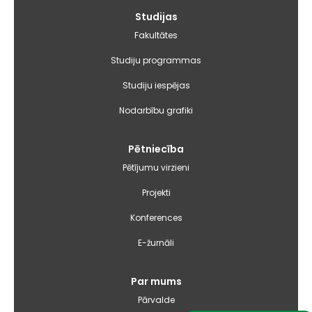
Galvenā
Studijas
izvēlne
Fakultātes
Studiju programmas
Studiju iespējas
Nodarbību grafiki
Pētniecība
Pētījumu virzieni
Projekti
Konferences
E-žurnāli
Par mums
Pārvalde