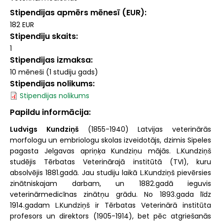
Stipendijas apmērs mēnesī (EUR)
182 EUR
Stipendiju skaits
1
Stipendijas izmaksa
10 mēneši (1 studiju gads)
Stipendijas nolikums
Stipendijas nolikums
Papildu informācija
Ludvigs Kundziņš
(1855-1940) Latvijas veterinārās
morfologu un embriologu skolas izveidotājs, dzimis Sipeles
pagasta Jelgavas apriņķa Kundziņu mājās. L.Kundziņš
studējis Tērbatas Veterinārajā institūtā (TVI), kuru
absolvējis 1881.gadā. Jau studiju laikā L.Kundziņš pievērsies
zinātniskajam darbam, un 1882.gadā ieguvis
veterinārmedicīnas zinātņu grādu. No 1893.gada līdz
1914.gadam L.Kundziņš ir Tērbatas Veterinārā institūta
profesors un direktors (1905-1914), bet pēc atgriešanās