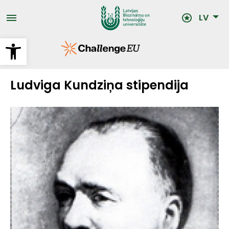
Pārlekt
uz
LV
galveno
saturu
Open toolbar
Ludviga Kundziņa stipendija