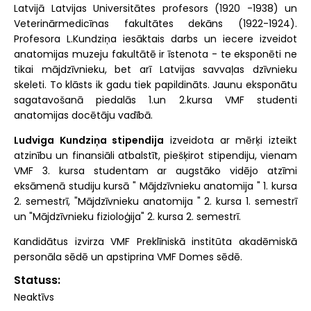
Latvijā Latvijas Universitātes profesors (1920 -1938) un
Veterinārmedicīnas fakultātes dekāns (1922-1924).
Profesora L.Kundziņa iesāktais darbs un iecere izveidot
anatomijas muzeju fakultātē ir īstenota - te eksponēti ne
tikai mājdzīvnieku, bet arī Latvijas savvaļas dzīvnieku
skeleti. To klāsts ik gadu tiek papildināts. Jaunu eksponātu
sagatavošanā piedalās 1.un 2.kursa VMF studenti
anatomijas docētāju vadībā.
Ludviga Kundziņa stipendija
izveidota ar mērķi izteikt
atzinību un finansiāli atbalstīt, piešķirot stipendiju, vienam
VMF 3. kursa studentam ar augstāko vidējo atzīmi
eksāmenā studiju kursā " Mājdzīvnieku anatomija " 1. kursa
2. semestrī, "Mājdzīvnieku anatomija " 2. kursa 1. semestrī
un "Mājdzīvnieku fizioloģija" 2. kursa 2. semestrī.
Kandidātus izvirza VMF Preklīniskā institūta akadēmiskā
personāla sēdē un apstiprina VMF Domes sēdē.
Statuss
Neaktīvs