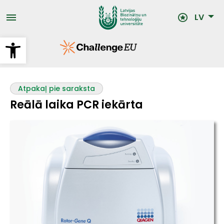
Pārlekt
uz
LV
galveno
saturu
Open toolbar
Atpakaļ pie saraksta
Reālā laika PCR iekārta