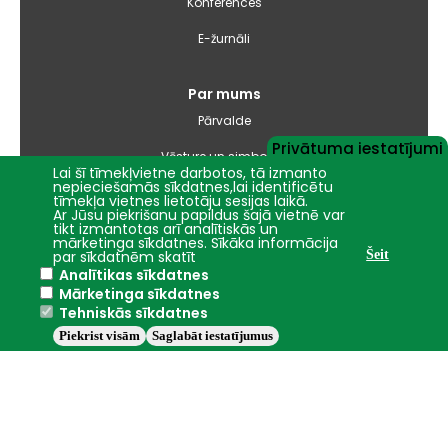
Konferences
E-žurnāli
Par mums
Pārvalde
Privātuma iestatījumi
Vēsture un simbolika
Lai šī tīmekļvietne darbotos, tā izmanto
nepieciešamās sīkdatnes,lai identificētu
Studiju virzienu pārskati un pašnovērtējuma ziņojumi
tīmekļa vietnes lietotāju sesijas laikā.
Ar Jūsu piekrišanu papildus šajā vietnē var
tikt izmantotas arī analītiskās un
Iepirkumi
mārketinga sīkdatnes. Sīkāka informācija
par sīkdatnēm skatīt
Šeit
Analītikas sīkdatnes
Nāc studēt
Mārketinga sīkdatnes
Tehniskās sīkdatnes
Piekrist visām
Saglabāt iestatījumus
Jelgava
+26°C
2016 - 2026 © LBTU
Privātuma politika
Trauksmes celšana
Piekļūstamības ziņojums