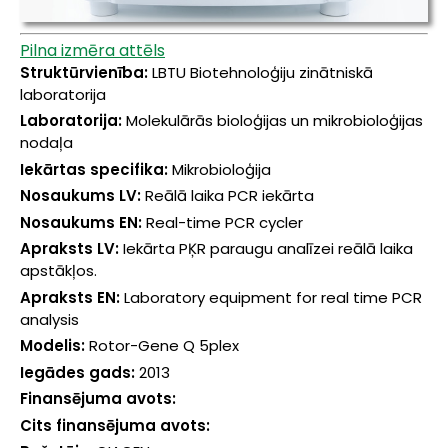
Pilna izmēra attēls
Struktūrvienība:
LBTU Biotehnoloģiju zinātniskā
laboratorija
Laboratorija:
Molekulārās bioloģijas un mikrobioloģijas
nodaļa
Iekārtas specifika:
Mikrobioloģija
Nosaukums LV:
Reālā laika PCR iekārta
Nosaukums EN:
Real-time PCR cycler
Apraksts LV:
Iekārta PĶR paraugu analīzei reālā laika
apstākļos.
Apraksts EN:
Laboratory equipment for real time PCR
analysis
Modelis:
Rotor-Gene Q 5plex
Iegādes gads:
2013
Finansējuma avots:
Cits finansējuma avots: