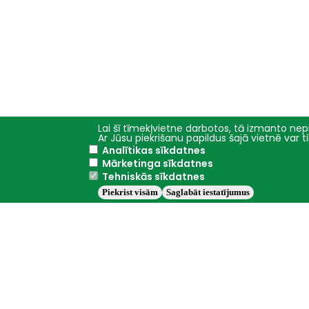
Lai šī tīmekļvietne darbotos, tā izmanto nepi
Ar Jūsu piekrišanu papildus šajā vietnē var 
Analītikas sīkdatnes
Galvenā
Studijas
Mārketinga sīkdatnes
izvēlne
Tehniskās sīkdatnes
Fakultātes
Piekrist visām
Saglabāt iestatījumus
Studiju programmas
Studiju iespējas
Nodarbību grafiki
Jelgava
+22.1°C