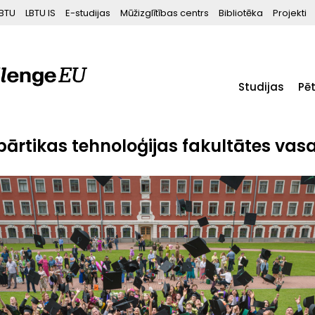
BTU
LBTU IS
E-studijas
Mūžizglītības centrs
Bibliotēka
Projekti
Studijas
Pē
ārtikas tehnoloģijas fakultātes vas