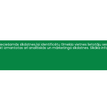
eciešamās sīkdatnes,lai identificētu tīmekļa vietnes lietotāju sesi
tikt izmantotas arī analītiskās un mārketinga sīkdatnes. Sīkāka in
Pētniecība
Par mums
Pētījumu virzieni
Pārvalde
Projekti
Vēsture un simbolika
Konferences
Studiju virzienu pārskati un
pašnovērtējuma ziņojumi
E-žurnāli
Iepirkumi
2016 - 2026 © LBTU
Privātuma politika
Trauksmes celšana
Piekļūstamības ziņojums