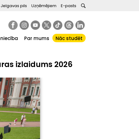
Jelgavas pils
Uzņēmējiem
E-pasts
tniecība
Par mums
Nāc studēt
aras izlaidums 2026