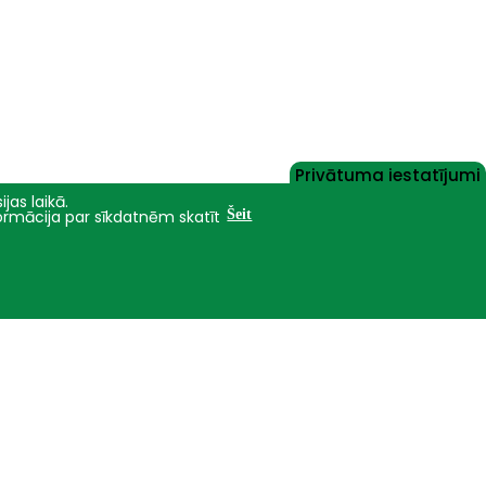
Privātuma iestatījumi
jas laikā.
formācija par sīkdatnēm skatīt
Šeit
Nāc studēt