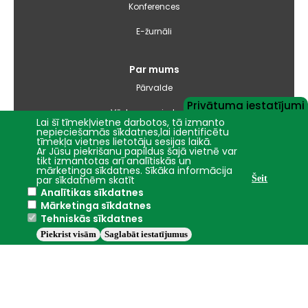
Konferences
E-žurnāli
Par mums
Pārvalde
Privātuma iestatījumi
Vēsture un simbolika
Lai šī tīmekļvietne darbotos, tā izmanto
nepieciešamās sīkdatnes,lai identificētu
Studiju virzienu pārskati un pašnovērtējuma ziņojumi
tīmekļa vietnes lietotāju sesijas laikā.
Ar Jūsu piekrišanu papildus šajā vietnē var
tikt izmantotas arī analītiskās un
Iepirkumi
mārketinga sīkdatnes. Sīkāka informācija
par sīkdatnēm skatīt
Šeit
Analītikas sīkdatnes
Nāc studēt
Mārketinga sīkdatnes
Tehniskās sīkdatnes
Piekrist visām
Saglabāt iestatījumus
Jelgava
+19.3°C
2016 - 2026 © LBTU
Privātuma politika
Trauksmes celšana
Piekļūstamības ziņojums