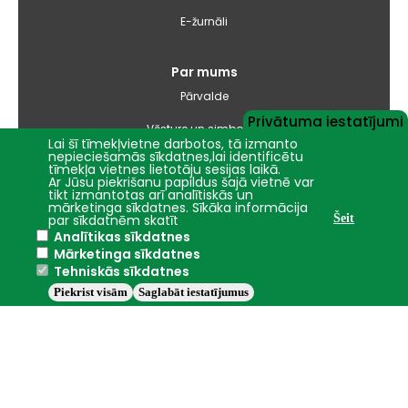
E-žurnāli
Par mums
Pārvalde
Privātuma iestatījumi
Vēsture un simbolika
Lai šī tīmekļvietne darbotos, tā izmanto
nepieciešamās sīkdatnes,lai identificētu
Studiju virzienu pārskati un pašnovērtējuma ziņojumi
tīmekļa vietnes lietotāju sesijas laikā.
Ar Jūsu piekrišanu papildus šajā vietnē var
tikt izmantotas arī analītiskās un
Iepirkumi
mārketinga sīkdatnes. Sīkāka informācija
par sīkdatnēm skatīt
Šeit
Analītikas sīkdatnes
Nāc studēt
Mārketinga sīkdatnes
Tehniskās sīkdatnes
Piekrist visām
Saglabāt iestatījumus
Jelgava
+16.5°C
2016 - 2026 © LBTU
Privātuma politika
Trauksmes celšana
Piekļūstamības ziņojums