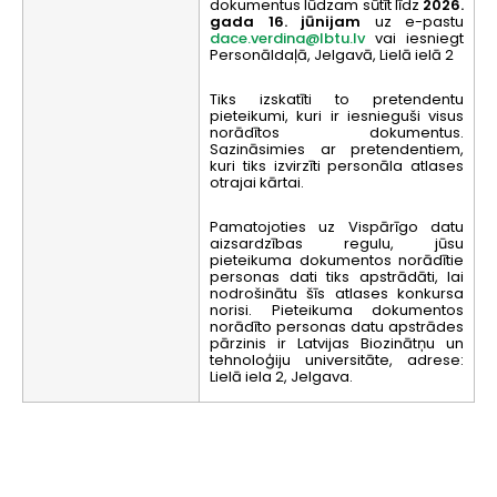
dokumentus lūdzam sūtīt līdz
2026.
gada 16. jūnijam
uz e-pastu
dace.verdina@lbtu.lv
vai iesniegt
Personāldaļā, Jelgavā, Lielā ielā 2
Tiks izskatīti to pretendentu
pieteikumi, kuri ir iesnieguši visus
norādītos dokumentus.
Sazināsimies ar pretendentiem,
kuri tiks izvirzīti personāla atlases
otrajai kārtai.
Pamatojoties uz Vispārīgo datu
aizsardzības regulu, jūsu
pieteikuma dokumentos norādītie
personas dati tiks apstrādāti, lai
nodrošinātu šīs atlases konkursa
norisi. Pieteikuma dokumentos
norādīto personas datu apstrādes
pārzinis ir Latvijas Biozinātņu un
tehnoloģiju universitāte, adrese:
Lielā iela 2, Jelgava.