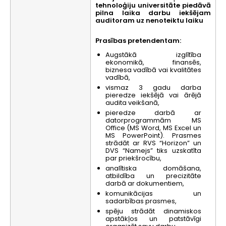
tehnoloģiju universitāte piedāvā
pilna laika darbu iekšējam
auditoram uz nenoteiktu laiku
Prasības pretendentam:
Augstākā izglītība
ekonomikā, finansēs,
biznesa vadībā vai kvalitātes
vadībā,
vismaz 3 gadu darba
pieredze iekšējā vai ārējā
audita veikšanā,
pieredze darbā ar
datorprogrammām MS
Office (MS Word, MS Excel un
MS PowerPoint). Prasmes
strādāt ar RVS “Horizon” un
DVS “Namejs” tiks uzskatīta
par priekšrocību,
analītiska domāšana,
atbildība un precizitāte
darbā ar dokumentiem,
komunikācijas un
sadarbības prasmes,
spēju strādāt dinamiskos
apstākļos un patstāvīgi