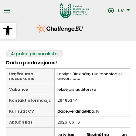
Pārlekt
uz
LV
galveno
saturu
Open toolbar
Atpakaļ pie saraksta
Darba piedāvājums!
Uzņēmuma
Latvijas Biozinātņu un tehnoloģiju
nosaukums
universitāte
Vakance
Iekšējais auditors/e
Kontaktinformācija
26495344
Kur sūtīt CV
dace.verdina@lbtu.lv
Aktuāli līdz
2026-06-16
Latvijas Biozinātņu un