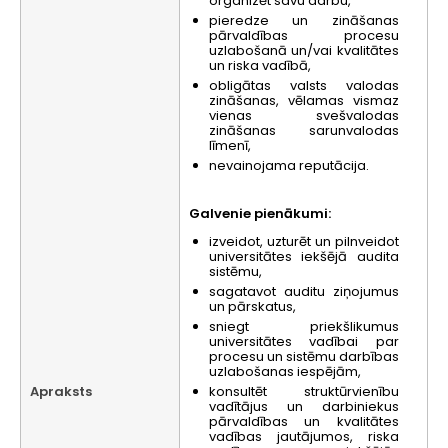
organizēt savu darbu,
pieredze un zināšanas
pārvaldības procesu
uzlabošanā un/vai kvalitātes
un riska vadībā,
obligātas valsts valodas
zināšanas, vēlamas vismaz
vienas svešvalodas
zināšanas sarunvalodas
līmenī,
nevainojama reputācija.
Galvenie pienākumi:
izveidot, uzturēt un pilnveidot
universitātes iekšējā audita
sistēmu,
sagatavot auditu ziņojumus
un pārskatus,
sniegt priekšlikumus
universitātes vadībai par
procesu un sistēmu darbības
uzlabošanas iespējām,
Apraksts
konsultēt struktūrvienību
vadītājus un darbiniekus
pārvaldības un kvalitātes
vadības jautājumos, riska