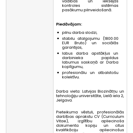
vadības un iekšējās
kontroles sistēmas
pasākumu pilnveidošanā.
Piedāvājam:
pilnu darba slodzi,
stabilu atalgojumu (1800.00
EUR Bruto) un sociālās
garantijas,
labus darba apstākļus un
darbinieka papildus
labumus saskaņā ar Darba
koplīgumu,
profesionālu un atbalstošu
kolektīvu.
Darba vieta: Latvijas Biozinātņu un
tehnoloģiju universitāte, Lielā iela 2,
Jelgava.
Pieteikuma vēstuli, profesionālās
darbības aprakstu CV (Curriculum
Vitae), izglītību apliecinoša
dokumenta kopiju un citus
kvalifikāciju apliecinošus