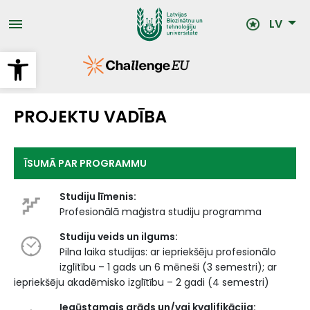
Pārlekt
uz
LV
galveno
saturu
Open toolbar
PROJEKTU VADĪBA
ĪSUMĀ PAR PROGRAMMU
Studiju līmenis:
Profesionālā maģistra studiju programma
Studiju veids un ilgums:
Pilna laika studijas: ar iepriekšēju profesionālo
izglītību – 1 gads un 6 mēneši (3 semestri); ar
iepriekšēju akadēmisko izglītību – 2 gadi (4 semestri)
Iegūstamais grāds un/vai kvalifikācija: