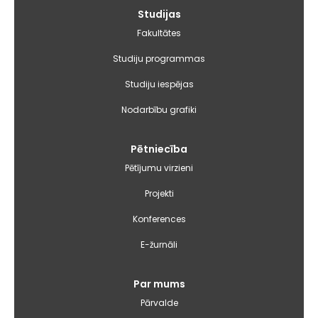
Galvenā
Studijas
izvēlne
Fakultātes
Studiju programmas
Studiju iespējas
Nodarbību grafiki
Pētniecība
Pētījumu virzieni
Projekti
Konferences
E-žurnāli
Par mums
Pārvalde