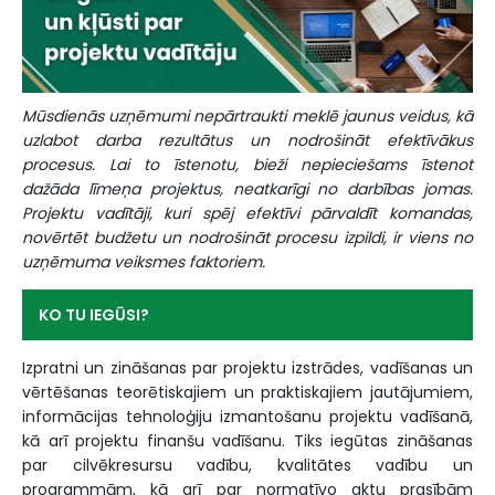
Mūsdienās uzņēmumi nepārtraukti meklē jaunus veidus, kā
uzlabot darba rezultātus un nodrošināt efektīvākus
procesus. Lai to īstenotu, bieži nepieciešams īstenot
dažāda līmeņa projektus, neatkarīgi no darbības jomas.
Projektu vadītāji, kuri spēj efektīvi pārvaldīt komandas,
novērtēt budžetu un nodrošināt procesu izpildi, ir viens no
uzņēmuma veiksmes faktoriem.
KO TU IEGŪSI?
Izpratni un zināšanas par projektu izstrādes, vadīšanas un
vērtēšanas teorētiskajiem un praktiskajiem jautājumiem,
informācijas tehnoloģiju izmantošanu projektu vadīšanā,
kā arī projektu finanšu vadīšanu. Tiks iegūtas zināšanas
par cilvēkresursu vadību, kvalitātes vadību un
programmām, kā arī par normatīvo aktu prasībām