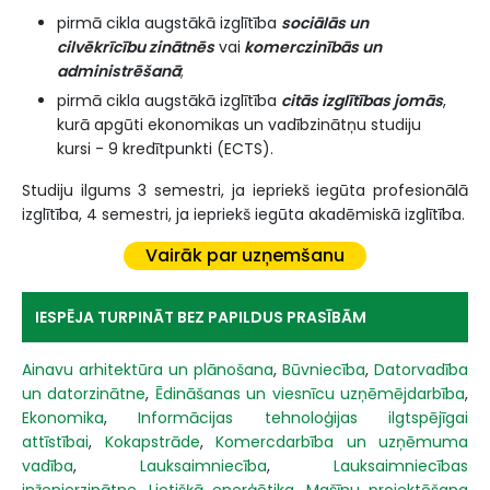
pirmā cikla augstākā izglītība
sociālās un
cilvēkrīcību zinātnēs
vai
komerczinībās un
administrēšanā
;
pirmā cikla augstākā izglītība
citās izglītības jomās
,
kurā apgūti ekonomikas un vadībzinātņu studiju
kursi - 9 kredītpunkti (ECTS).
Studiju ilgums 3 semestri, ja iepriekš iegūta profesionālā
izglītība, 4 semestri, ja iepriekš iegūta akadēmiskā izglītība.
Vairāk par uzņemšanu
IESPĒJA TURPINĀT BEZ PAPILDUS PRASĪBĀM
Ainavu arhitektūra un plānošana
,
Būvniecība
,
Datorvadība
un datorzinātne
,
Ēdināšanas un viesnīcu uzņēmējdarbība
,
Ekonomika
,
Informācijas tehnoloģijas ilgtspējīgai
attīstībai
,
Kokapstrāde
,
Komercdarbība un uzņēmuma
vadība
,
Lauksaimniecība
,
Lauksaimniecības
inženierzinātne
,
Lietišķā enerģētika
,
Mašīnu projektēšana