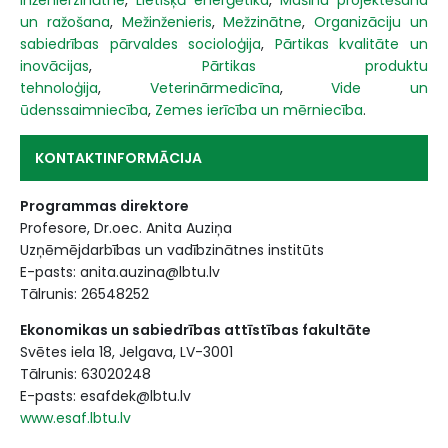
un ražošana
,
Mežinženieris
,
Mežzinātne
,
Organizāciju un
sabiedrības pārvaldes socioloģija
,
Pārtikas kvalitāte un
inovācijas
,
Pārtikas produktu
tehnoloģija
,
Veterinārmedicīna
,
Vide un
ūdenssaimniecība
,
Zemes ierīcība un mērniecība
.
KONTAKTINFORMĀCIJA
Programmas direktore
Profesore, Dr.oec. Anita Auziņa
Uzņēmējdarbības un vadībzinātnes institūts
E-pasts: anita.auzina@lbtu.lv
Tālrunis: 26548252
Ekonomikas un sabiedrības attīstības fakultāte
Svētes iela 18, Jelgava, LV-3001
Tālrunis: 63020248
E-pasts: esafdek@lbtu.lv
www.esaf.lbtu.lv