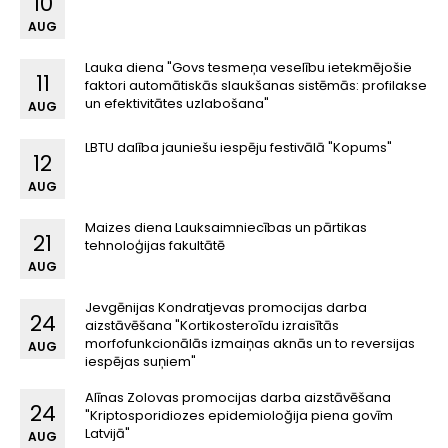
10
AUG
Lauka diena "Govs tesmeņa veselību ietekmējošie
11
faktori automātiskās slaukšanas sistēmās: profilakse
un efektivitātes uzlabošana"
AUG
LBTU dalība jauniešu iespēju festivālā "Kopums"
12
AUG
Maizes diena Lauksaimniecības un pārtikas
21
tehnoloģijas fakultātē
AUG
Jevgēnijas Kondratjevas promocijas darba
24
aizstāvēšana "Kortikosteroīdu izraisītās
morfofunkcionālās izmaiņas aknās un to reversijas
AUG
iespējas suņiem"
Alīnas Zolovas promocijas darba aizstāvēšana
24
"Kriptosporidiozes epidemioloğija piena govīm
Latvijā"
AUG