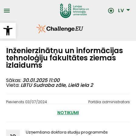
Pārlekt
uz
LV
galveno
saturu
Open toolbar
Inženierzinātņu un informācijas
tehnoloģiju fakultātes ziemas
izlaidums
Sākas
30.01.2025 11:00
Vieta
LBTU Sudraba zāle, Lielā iela 2
Pievienots 03/07/2024
Portāla administrators
NOTIKUMI
Uzņemšana doktora studiju programmās