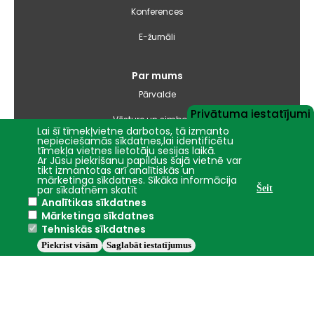
Konferences
E-žurnāli
Par mums
Pārvalde
Privātuma iestatījumi
Vēsture un simbolika
Lai šī tīmekļvietne darbotos, tā izmanto
nepieciešamās sīkdatnes,lai identificētu
Studiju virzienu pārskati un pašnovērtējuma ziņojumi
tīmekļa vietnes lietotāju sesijas laikā.
Ar Jūsu piekrišanu papildus šajā vietnē var
tikt izmantotas arī analītiskās un
Iepirkumi
mārketinga sīkdatnes. Sīkāka informācija
par sīkdatnēm skatīt
Šeit
Analītikas sīkdatnes
Nāc studēt
Mārketinga sīkdatnes
Tehniskās sīkdatnes
Piekrist visām
Saglabāt iestatījumus
Jelgava
+14.2°C
2016 - 2026 © LBTU
Privātuma politika
Trauksmes celšana
Piekļūstamības ziņojums