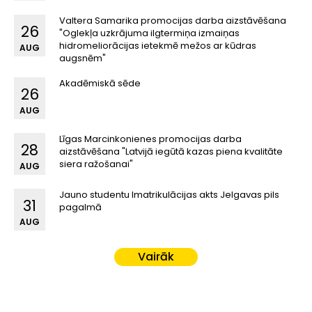
Valtera Samarika promocijas darba aizstāvēšana
26
"Oglekļa uzkrājuma ilgtermiņa izmaiņas
hidromeliorācijas ietekmē mežos ar kūdras
AUG
augsnēm"
Akadēmiskā sēde
26
AUG
Līgas Marcinkonienes promocijas darba
28
aizstāvēšana "Latvijā iegūtā kazas piena kvalitāte
siera ražošanai"
AUG
Jauno studentu Imatrikulācijas akts Jelgavas pils
31
pagalmā
AUG
Vairāk