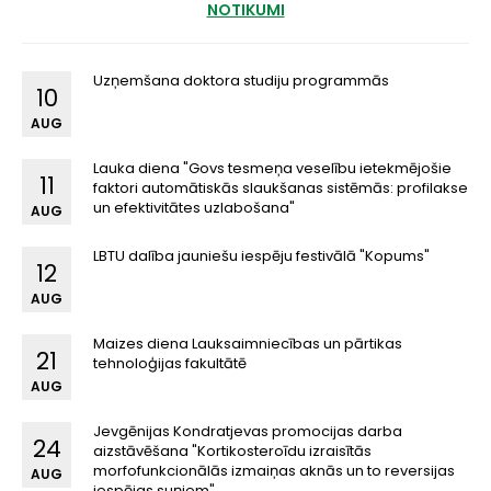
NOTIKUMI
Uzņemšana doktora studiju programmās
10
AUG
Lauka diena "Govs tesmeņa veselību ietekmējošie
11
faktori automātiskās slaukšanas sistēmās: profilakse
un efektivitātes uzlabošana"
AUG
LBTU dalība jauniešu iespēju festivālā "Kopums"
12
AUG
Maizes diena Lauksaimniecības un pārtikas
21
tehnoloģijas fakultātē
AUG
Jevgēnijas Kondratjevas promocijas darba
24
aizstāvēšana "Kortikosteroīdu izraisītās
morfofunkcionālās izmaiņas aknās un to reversijas
AUG
iespējas suņiem"