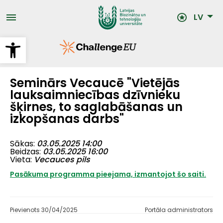
Pārlekt
uz
LV
galveno
saturu
Open toolbar
Seminārs Vecaucē "Vietējās
lauksaimniecības dzīvnieku
šķirnes, to saglabāšanas un
izkopšanas darbs"
Sākas
03.05.2025 14:00
Beidzas
03.05.2025 16:00
Vieta
Vecauces pils
Pasākuma programma pieejama, izmantojot šo saiti.
Pievienots 30/04/2025
Portāla administrators