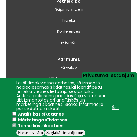
Pētniecība
Pētījumu virzieni
Projekti
Konferences
E-žurnāli
Par mums
Pārvalde
Privātuma iestatījumi
Vēsture un simbolika
Lai šī tīmekļvietne darbotos, tā izmanto
nepieciešamās sīkdatnes,lai identificētu
Studiju virzienu pārskati un pašnovērtējuma ziņojumi
tīmekļa vietnes lietotāju sesijas laikā.
Ar Jūsu piekrišanu papildus šajā vietnē var
tikt izmantotas arī analītiskās un
Iepirkumi
mārketinga sīkdatnes. Sīkāka informācija
par sīkdatnēm skatīt
Šeit
Analītikas sīkdatnes
Nāc studēt
Mārketinga sīkdatnes
Tehniskās sīkdatnes
Piekrist visām
Saglabāt iestatījumus