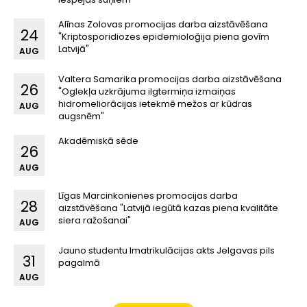
Alīnas Zolovas promocijas darba aizstāvēšana
24
"Kriptosporidiozes epidemioloğija piena govīm
Latvijā"
AUG
Valtera Samarika promocijas darba aizstāvēšana
26
"Oglekļa uzkrājuma ilgtermiņa izmaiņas
hidromeliorācijas ietekmē mežos ar kūdras
AUG
augsnēm"
Akadēmiskā sēde
26
AUG
Līgas Marcinkonienes promocijas darba
28
aizstāvēšana "Latvijā iegūtā kazas piena kvalitāte
siera ražošanai"
AUG
Jauno studentu Imatrikulācijas akts Jelgavas pils
31
pagalmā
AUG