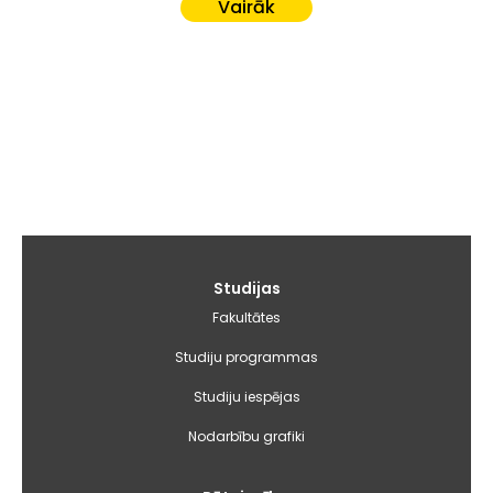
Vairāk
Galvenā
Studijas
izvēlne
Fakultātes
Studiju programmas
Studiju iespējas
Nodarbību grafiki