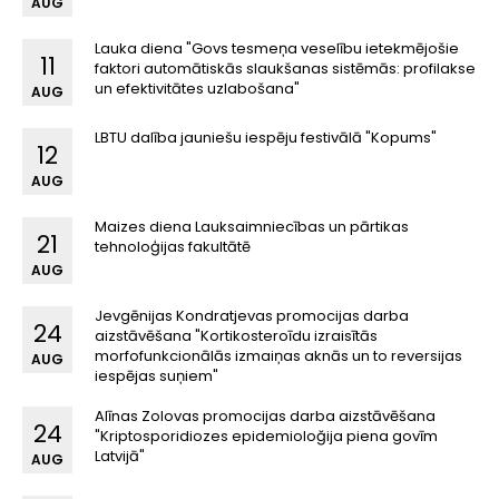
AUG
Lauka diena "Govs tesmeņa veselību ietekmējošie
11
faktori automātiskās slaukšanas sistēmās: profilakse
un efektivitātes uzlabošana"
AUG
LBTU dalība jauniešu iespēju festivālā "Kopums"
12
AUG
Maizes diena Lauksaimniecības un pārtikas
21
tehnoloģijas fakultātē
AUG
Jevgēnijas Kondratjevas promocijas darba
24
aizstāvēšana "Kortikosteroīdu izraisītās
morfofunkcionālās izmaiņas aknās un to reversijas
AUG
iespējas suņiem"
Alīnas Zolovas promocijas darba aizstāvēšana
24
"Kriptosporidiozes epidemioloğija piena govīm
Latvijā"
AUG