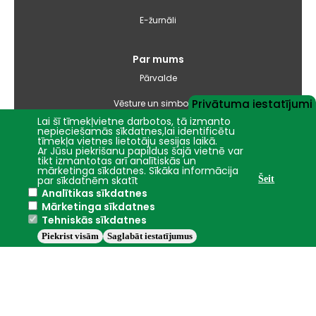
E-žurnāli
Par mums
Pārvalde
Privātuma iestatījumi
Vēsture un simbolika
Lai šī tīmekļvietne darbotos, tā izmanto
Studiju virzienu pārskati un pašnovērtējuma ziņojumi
nepieciešamās sīkdatnes,lai identificētu
tīmekļa vietnes lietotāju sesijas laikā.
Ar Jūsu piekrišanu papildus šajā vietnē var
Iepirkumi
tikt izmantotas arī analītiskās un
mārketinga sīkdatnes. Sīkāka informācija
par sīkdatnēm skatīt
Šeit
Analītikas sīkdatnes
Nāc studēt
Mārketinga sīkdatnes
Tehniskās sīkdatnes
Piekrist visām
Saglabāt iestatījumus
Jelgava
+19.1°C
2016 - 2026 © LBTU
Privātuma politika
Trauksmes celšana
Piekļūstamības ziņojums