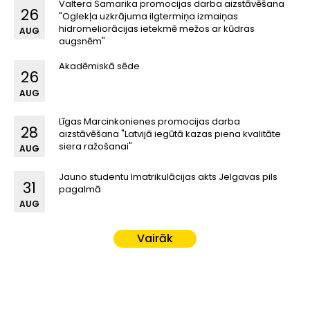
Valtera Samarika promocijas darba aizstāvēšana
26
"Oglekļa uzkrājuma ilgtermiņa izmaiņas
hidromeliorācijas ietekmē mežos ar kūdras
AUG
augsnēm"
Akadēmiskā sēde
26
AUG
Līgas Marcinkonienes promocijas darba
28
aizstāvēšana "Latvijā iegūtā kazas piena kvalitāte
siera ražošanai"
AUG
Jauno studentu Imatrikulācijas akts Jelgavas pils
31
pagalmā
AUG
Vairāk