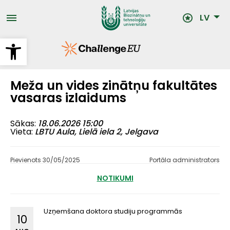
Pārlekt
uz
LV
galveno
saturu
Open toolbar
Meža un vides zinātņu fakultātes
vasaras izlaidums
Sākas
18.06.2026 15:00
Vieta
LBTU Aula, Lielā iela 2, Jelgava
Pievienots 30/05/2025
Portāla administrators
NOTIKUMI
Uzņemšana doktora studiju programmās
10