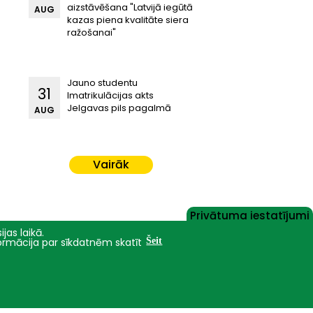
aizstāvēšana "Latvijā iegūtā
AUG
kazas piena kvalitāte siera
ražošanai"
Jauno studentu
31
Imatrikulācijas akts
Jelgavas pils pagalmā
AUG
Vairāk
Privātuma iestatījumi
jas laikā.
formācija par sīkdatnēm skatīt
Šeit
Nāc studēt