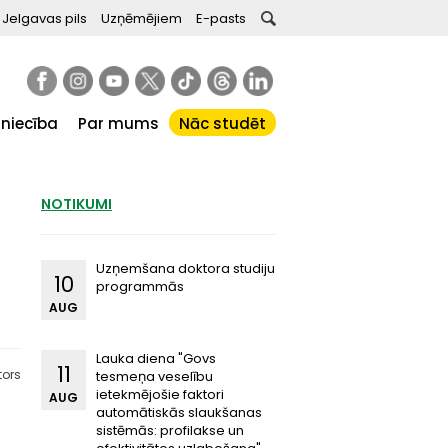
Jelgavas pils
Uzņēmējiem
E-pasts
tniecība
Par mums
Nāc studēt
NOTIKUMI
Uzņemšana doktora studiju
10
programmās
AUG
Lauka diena "Govs
11
tors
tesmeņa veselību
ietekmējošie faktori
AUG
automātiskās slaukšanas
sistēmās: profilakse un