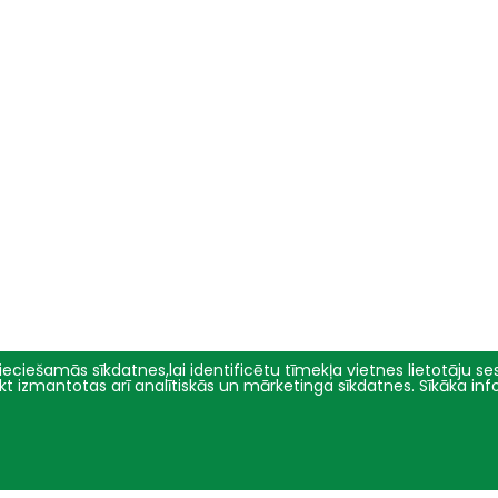
eciešamās sīkdatnes,lai identificētu tīmekļa vietnes lietotāju sesi
tikt izmantotas arī analītiskās un mārketinga sīkdatnes. Sīkāka in
Pētniecība
Par mums
Pētījumu virzieni
Pārvalde
Projekti
Vēsture un simbolika