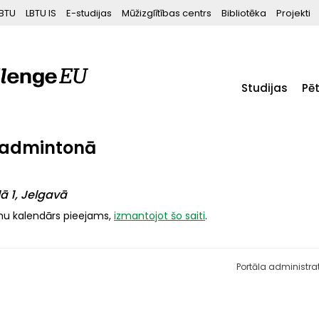
BTU
LBTU IS
E-studijas
Mūžizglītības centrs
Bibliotēka
Projekti
Studijas
Pē
 badmintonā
ā 1, Jelgavā
umu kalendārs pieejams,
izmantojot šo saiti
.
Portāla administra