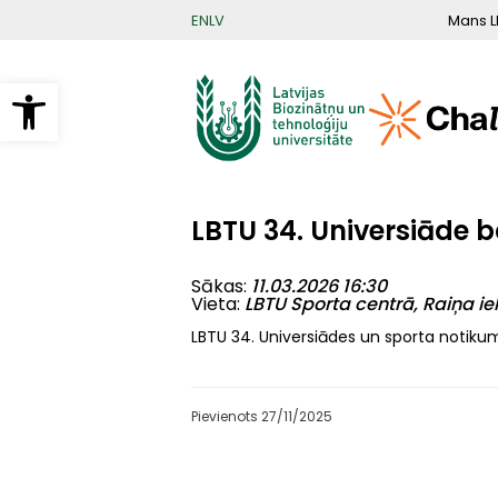
Pārlekt
Mans L
EN
LV
uz
galveno
saturu
Open toolbar
LBTU 34. Universiāde
Sākas
11.03.2026 16:30
Vieta
LBTU Sporta centrā, Raiņa iel
LBTU 34. Universiādes un sporta notik
Pievienots 27/11/2025