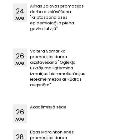
Alīnas Zolovas promocijas
24
darba aizstāvēšana
"Kriptosporidiozes
AUG
epidemioloğija piena
govīm Latvijā"
Valtera Samarika
26
promocijas darba
aizstāvēšana "Oglekļa
AUG
uzkrājuma ilgtermiņa
izmaiņas hidromeliorācijas
ietekmē mežos ar kūdras
augsnēm"
Akadēmiskā sēde
26
AUG
Līgas Marcinkonienes
28
promocijas darba