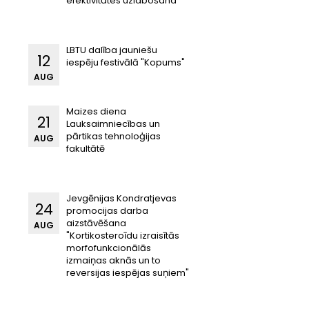
efektivitātes uzlabošana"
LBTU dalība jauniešu
12
iespēju festivālā "Kopums"
AUG
Maizes diena
21
Lauksaimniecības un
pārtikas tehnoloģijas
AUG
fakultātē
Jevgēnijas Kondratjevas
24
promocijas darba
aizstāvēšana
AUG
"Kortikosteroīdu izraisītās
morfofunkcionālās
izmaiņas aknās un to
reversijas iespējas suņiem"