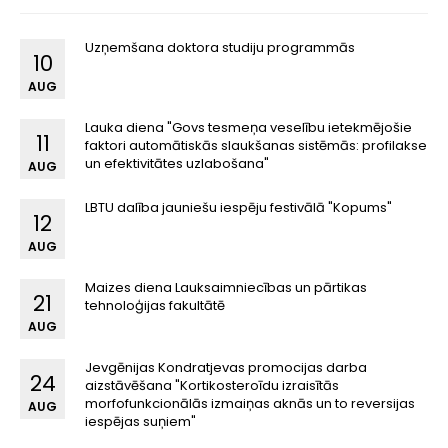
Uzņemšana doktora studiju programmās
10
AUG
Lauka diena "Govs tesmeņa veselību ietekmējošie
11
faktori automātiskās slaukšanas sistēmās: profilakse
un efektivitātes uzlabošana"
AUG
LBTU dalība jauniešu iespēju festivālā "Kopums"
12
AUG
Maizes diena Lauksaimniecības un pārtikas
21
tehnoloģijas fakultātē
AUG
Jevgēnijas Kondratjevas promocijas darba
24
aizstāvēšana "Kortikosteroīdu izraisītās
morfofunkcionālās izmaiņas aknās un to reversijas
AUG
iespējas suņiem"