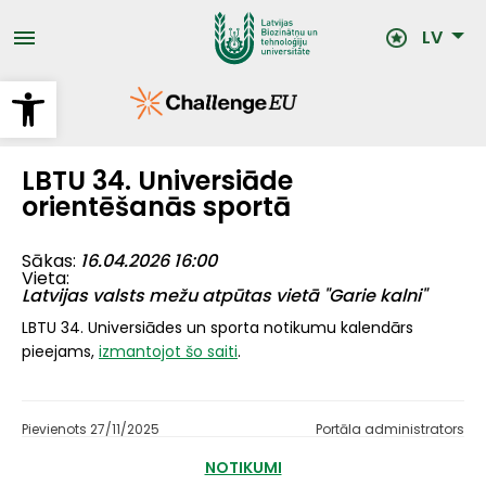
Pārlekt
uz
LV
galveno
saturu
Open toolbar
LBTU 34. Universiāde
orientēšanās sportā
Sākas
16.04.2026 16:00
Vieta
Latvijas valsts mežu atpūtas vietā "Garie kalni"
LBTU 34. Universiādes un sporta notikumu kalendārs
pieejams,
izmantojot šo saiti
.
Pievienots 27/11/2025
Portāla administrators
NOTIKUMI