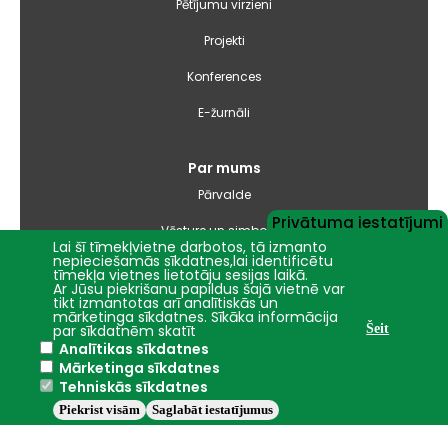
Pētījumu virzieni
Projekti
Konferences
E-žurnāli
Par mums
Pārvalde
Privātuma iestatījumi
Vēsture un simbolika
Lai šī tīmekļvietne darbotos, tā izmanto
nepieciešamās sīkdatnes,lai identificētu
Studiju virzienu pārskati un pašnovērtējuma ziņojumi
tīmekļa vietnes lietotāju sesijas laikā.
Ar Jūsu piekrišanu papildus šajā vietnē var
tikt izmantotas arī analītiskās un
Iepirkumi
mārketinga sīkdatnes. Sīkāka informācija
par sīkdatnēm skatīt
Šeit
Analītikas sīkdatnes
Nāc studēt
Mārketinga sīkdatnes
Tehniskās sīkdatnes
Piekrist visām
Saglabāt iestatījumus
Jelgava
+16.9°C