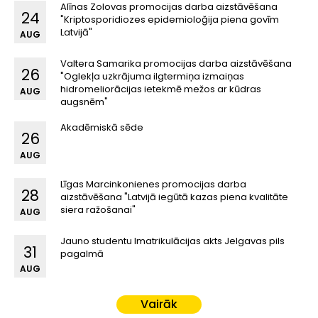
Alīnas Zolovas promocijas darba aizstāvēšana
24
"Kriptosporidiozes epidemioloğija piena govīm
Latvijā"
AUG
Valtera Samarika promocijas darba aizstāvēšana
26
"Oglekļa uzkrājuma ilgtermiņa izmaiņas
hidromeliorācijas ietekmē mežos ar kūdras
AUG
augsnēm"
Akadēmiskā sēde
26
AUG
Līgas Marcinkonienes promocijas darba
28
aizstāvēšana "Latvijā iegūtā kazas piena kvalitāte
siera ražošanai"
AUG
Jauno studentu Imatrikulācijas akts Jelgavas pils
31
pagalmā
AUG
Vairāk