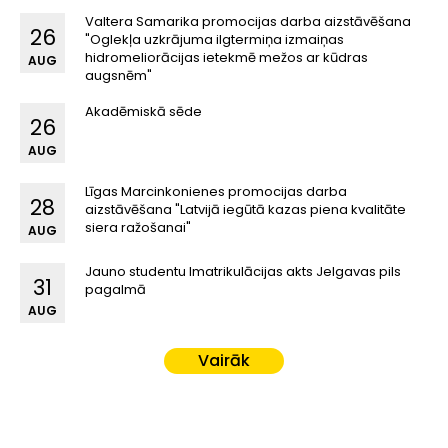
Valtera Samarika promocijas darba aizstāvēšana
26
"Oglekļa uzkrājuma ilgtermiņa izmaiņas
hidromeliorācijas ietekmē mežos ar kūdras
AUG
augsnēm"
Akadēmiskā sēde
26
AUG
Līgas Marcinkonienes promocijas darba
28
aizstāvēšana "Latvijā iegūtā kazas piena kvalitāte
siera ražošanai"
AUG
Jauno studentu Imatrikulācijas akts Jelgavas pils
31
pagalmā
AUG
Vairāk