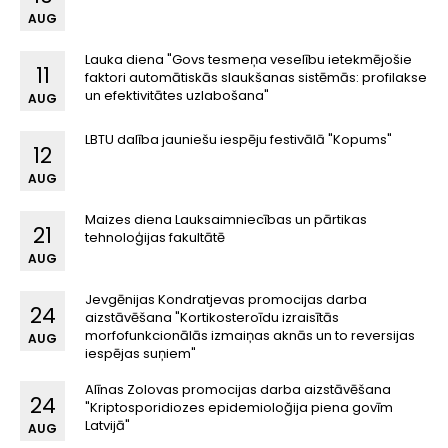
AUG
Lauka diena "Govs tesmeņa veselību ietekmējošie
11
faktori automātiskās slaukšanas sistēmās: profilakse
un efektivitātes uzlabošana"
AUG
LBTU dalība jauniešu iespēju festivālā "Kopums"
12
AUG
Maizes diena Lauksaimniecības un pārtikas
21
tehnoloģijas fakultātē
AUG
Jevgēnijas Kondratjevas promocijas darba
24
aizstāvēšana "Kortikosteroīdu izraisītās
morfofunkcionālās izmaiņas aknās un to reversijas
AUG
iespējas suņiem"
Alīnas Zolovas promocijas darba aizstāvēšana
24
"Kriptosporidiozes epidemioloğija piena govīm
Latvijā"
AUG