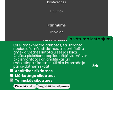
Konferences
E-žurnāli
Par mums
Pārvalde
Privātuma iestatījumi
Vēsture un simbolika
Lai šī tīmekļvietne darbotos, tā izmanto
nepieciešamās sīkdatnes,lai identificētu
Studiju virzienu pārskati un pašnovērtējuma ziņojumi
tīmekļa vietnes lietotāju sesijas laikā.
Ar Jūsu piekrišanu papildus šajā vietnē var
tikt izmantotas arī analītiskās un
Iepirkumi
mārketinga sīkdatnes. Sīkāka informācija
par sīkdatnēm skatīt
Šeit
Analītikas sīkdatnes
Nāc studēt
Mārketinga sīkdatnes
Tehniskās sīkdatnes
Piekrist visām
Saglabāt iestatījumus
Jelgava
+23.6°C
2016 - 2026 © LBTU
Privātuma politika
Trauksmes celšana
Piekļūstamības ziņojums