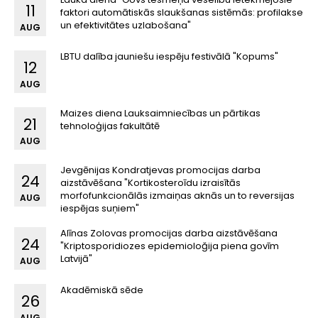
11
faktori automātiskās slaukšanas sistēmās: profilakse
un efektivitātes uzlabošana"
AUG
LBTU dalība jauniešu iespēju festivālā "Kopums"
12
AUG
Maizes diena Lauksaimniecības un pārtikas
21
tehnoloģijas fakultātē
AUG
Jevgēnijas Kondratjevas promocijas darba
24
aizstāvēšana "Kortikosteroīdu izraisītās
morfofunkcionālās izmaiņas aknās un to reversijas
AUG
iespējas suņiem"
Alīnas Zolovas promocijas darba aizstāvēšana
24
"Kriptosporidiozes epidemioloğija piena govīm
Latvijā"
AUG
Akadēmiskā sēde
26
AUG