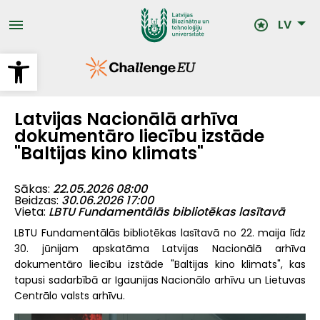
Pārlekt
uz
LV
galveno
saturu
Open toolbar
Latvijas Nacionālā arhīva
dokumentāro liecību izstāde
"Baltijas kino klimats"
Sākas
22.05.2026 08:00
Beidzas
30.06.2026 17:00
Vieta
LBTU Fundamentālās bibliotēkas lasītavā
LBTU Fundamentālās bibliotēkas lasītavā no 22. maija līdz
30. jūnijam apskatāma Latvijas Nacionālā arhīva
dokumentāro liecību izstāde "Baltijas kino klimats", kas
tapusi sadarbībā ar Igaunijas Nacionālo arhīvu un Lietuvas
Centrālo valsts arhīvu.