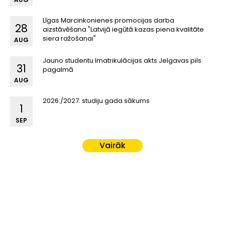
Līgas Marcinkonienes promocijas darba
28
aizstāvēšana "Latvijā iegūtā kazas piena kvalitāte
siera ražošanai"
AUG
Jauno studentu Imatrikulācijas akts Jelgavas pils
31
pagalmā
AUG
2026./2027. studiju gada sākums
1
SEP
Vairāk