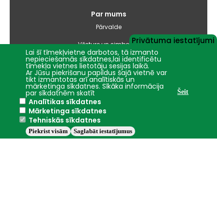
Par mums
Pārvalde
Privātuma iestatījumi
Vēsture un simbolika
Lai šī tīmekļvietne darbotos, tā izmanto
nepieciešamās sīkdatnes,lai identificētu
Studiju virzienu pārskati un pašnovērtējuma ziņojumi
tīmekļa vietnes lietotāju sesijas laikā.
Ar Jūsu piekrišanu papildus šajā vietnē var
tikt izmantotas arī analītiskās un
Iepirkumi
mārketinga sīkdatnes. Sīkāka informācija
par sīkdatnēm skatīt
Šeit
Analītikas sīkdatnes
Nāc studēt
Mārketinga sīkdatnes
Tehniskās sīkdatnes
Piekrist visām
Saglabāt iestatījumus
Jelgava
+16.8°C
2016 - 2026 © LBTU
Privātuma politika
Trauksmes celšana
Piekļūstamības ziņojums