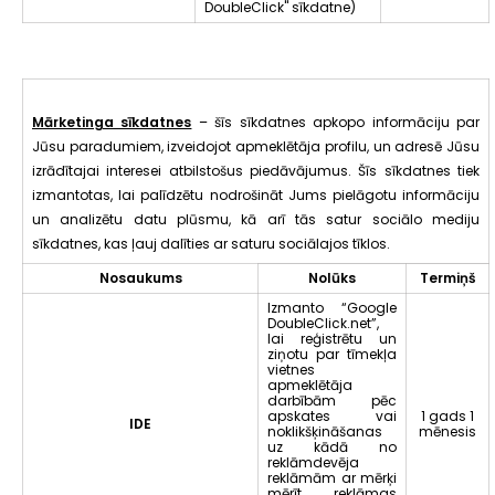
DoubleClick" sīkdatne)
Mārketinga sīkdatnes
– šīs sīkdatnes apkopo informāciju par
Jūsu paradumiem, izveidojot apmeklētāja profilu, un adresē Jūsu
izrādītajai interesei atbilstošus piedāvājumus. Šīs sīkdatnes tiek
izmantotas, lai palīdzētu nodrošināt Jums pielāgotu informāciju
un analizētu datu plūsmu, kā arī tās satur sociālo mediju
sīkdatnes, kas ļauj dalīties ar saturu sociālajos tīklos.
Nosaukums
Nolūks
Termiņš
Izmanto “Google
DoubleClick.net”,
lai reģistrētu un
ziņotu par tīmekļa
vietnes
apmeklētāja
darbībām pēc
apskates vai
1 gads 1
IDE
noklikšķināšanas
mēnesis
uz kādā no
reklāmdevēja
reklāmām ar mērķi
mērīt reklāmas