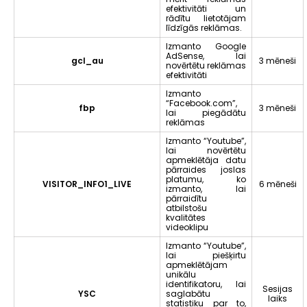
efektivitāti un
rādītu lietotājam
līdzīgās reklāmas.
Izmanto Google
AdSense, lai
gcl_au
3 mēneši
novērtētu reklāmas
efektivitāti
Izmanto
“Facebook.com”,
fbp
3 mēneši
lai piegādātu
reklāmas
Izmanto “Youtube”,
lai novērtētu
apmeklētāja datu
pārraides joslas
platumu, ko
VISITOR_INFO1_LIVE
6 mēneši
izmanto, lai
pārraidītu
atbilstošu
kvalitātes
videoklipu
Izmanto “Youtube”,
lai piešķirtu
apmeklētājam
unikālu
identifikatoru, lai
Sesijas
YSC
saglabātu
laiks
statistiku par to,