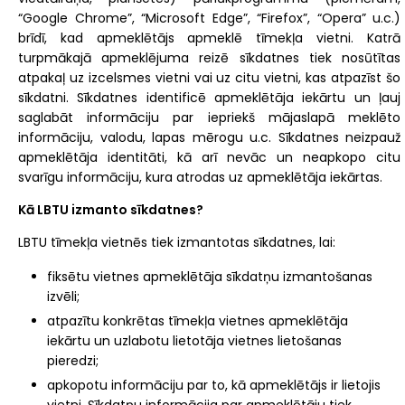
“Google Chrome”, “Microsoft Edge”, “Firefox”, “Opera” u.c.)
brīdī, kad apmeklētājs apmeklē tīmekļa vietni. Katrā
turpmākajā apmeklējuma reizē sīkdatnes tiek nosūtītas
atpakaļ uz izcelsmes vietni vai uz citu vietni, kas atpazīst šo
sīkdatni. Sīkdatnes identificē apmeklētāja iekārtu un ļauj
saglabāt informāciju par iepriekš mājaslapā meklēto
informāciju, valodu, lapas mērogu u.c. Sīkdatnes neizpauž
apmeklētāja identitāti, kā arī nevāc un neapkopo citu
svarīgu informāciju, kura atrodas uz apmeklētāja iekārtas.
Kā LBTU izmanto sīkdatnes?
LBTU tīmekļa vietnēs tiek izmantotas sīkdatnes, lai:
fiksētu vietnes apmeklētāja sīkdatņu izmantošanas
izvēli;
atpazītu konkrētas tīmekļa vietnes apmeklētāja
iekārtu un uzlabotu lietotāja vietnes lietošanas
pieredzi;
apkopotu informāciju par to, kā apmeklētājs ir lietojis