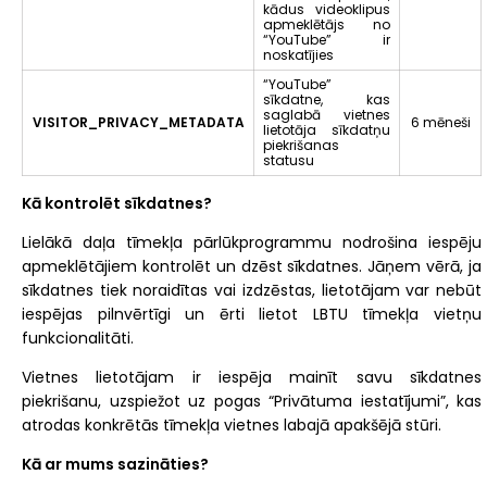
kādus videoklipus
apmeklētājs no
“YouTube” ir
noskatījies
“YouTube”
sīkdatne, kas
saglabā vietnes
VISITOR_PRIVACY_METADATA
6 mēneši
lietotāja sīkdatņu
piekrišanas
statusu
Kā kontrolēt sīkdatnes?
Lielākā daļa tīmekļa pārlūkprogrammu nodrošina iespēju
apmeklētājiem kontrolēt un dzēst sīkdatnes. Jāņem vērā, ja
sīkdatnes tiek noraidītas vai izdzēstas, lietotājam var nebūt
iespējas pilnvērtīgi un ērti lietot LBTU tīmekļa vietņu
funkcionalitāti.
Vietnes lietotājam ir iespēja mainīt savu sīkdatnes
piekrišanu, uzspiežot uz pogas “Privātuma iestatījumi”, kas
atrodas konkrētās tīmekļa vietnes labajā apakšējā stūri.
Kā ar mums sazināties?