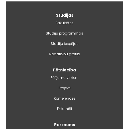
Galvenā
Studijas
izvēlne
Fakultātes
Studiju programmas
Studiju iespējas
Nodarbību grafiki
Pētniecība
Pētījumu virzieni
Projekti
Konferences
E-žurnāli
Par mums