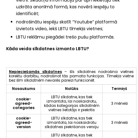
vietni. Sīkdatņu informācija par apmeklētāju tiek
uzkrāta anonīmā formā, kas novērš iespēju to
identificēt;
nodrošinātu iespēju skatīt “Youtube” platformā
izvietots video, iekš LBTU tīmekļa vietnes;
LBTU reklāmu piegādei trešo pušu platformās.
Kāda veida sīkdatnes izmanto LBTU?
Nepieciešamās sīkdatnes
– šīs sīkdatnes nodrošina vietnes
korektu darbību, nodrošinot tās pamata funkcijas. Tīmekļa vietne
bez šīm sīkdatnēm nevarēs pareizi funkcionēt.
Nosaukums
Nolūks
Termiņš
LBTU sīkdatne, kas tiek
cookie-
izmantota, lai noskaidrotu,
agreed-
3 mēneši
kādas kategorijas sīkdatnēm
categories
vietnes lietotājs ir piekritis
cookie-
LBTU sīkdatne, kas tiek
agreed-
izmantota, lai noskaidrotu
3 mēneši
version
sīkdatnes piekrišanas versiju
LBTU sīkdatne, kas tiek