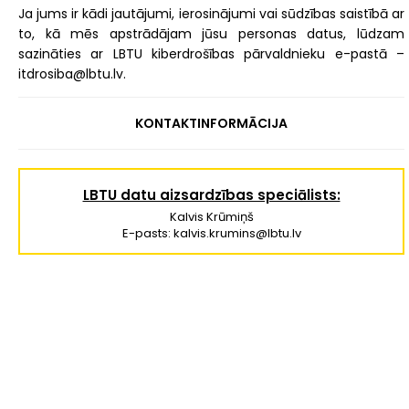
Ja jums ir kādi jautājumi, ierosinājumi vai sūdzības saistībā ar
to, kā mēs apstrādājam jūsu personas datus, lūdzam
sazināties ar LBTU kiberdrošības pārvaldnieku e-pastā –
itdrosiba@lbtu.lv.
KONTAKTINFORMĀCIJA
LBTU datu aizsardzības speciālists:
Kalvis Krūmiņš
E-pasts: kalvis.krumins@lbtu.lv