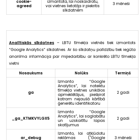
cookie-
izmantota, lai noskaidrotu,
3 mēneši
agreed
vai vietnes lietotājs ir piekritis
sīkdatnēm
Analītiskās sīkdatnes
– LBTU tīmekļa vietnēs tiek izmantots
“Google Analytics” sīkdatnes. Ar šo sīkdatņu palīdzību tiek iegūta
anonīma informācija par mijiedarbību ar konkrēto LBTU tīmekļa
vietni
Nosaukums
Nolūks
Termiņš
Izmanto “Google
Analytics”, lai noteiktu
tīmekļa vietnes unikālos
ga
2 gadi
apmeklētājus, piešķirot
katram nejaušā kārtībā
ģenerētu identifikatoru
Izmanto “Google
Analytics”, lai saglabātu
_ga_KTMKVYLGX5
2 gadi
un uzskaitītu lapas
skatījumus
Izmanto, lai atkļūdotu
ar_debug
reklāmas ("Google
3 mēneši