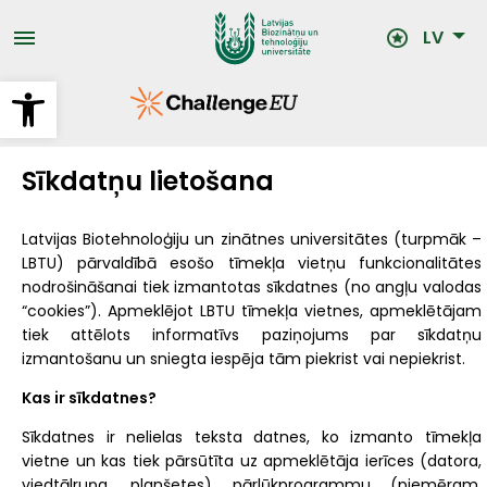
Pārlekt
uz
LV
galveno
saturu
Open toolbar
Sīkdatņu lietošana
Latvijas Biotehnoloģiju un zinātnes universitātes (turpmāk –
LBTU) pārvaldībā esošo tīmekļa vietņu funkcionalitātes
nodrošināšanai tiek izmantotas sīkdatnes (no angļu valodas
“cookies”). Apmeklējot LBTU tīmekļa vietnes, apmeklētājam
tiek attēlots informatīvs paziņojums par sīkdatņu
izmantošanu un sniegta iespēja tām piekrist vai nepiekrist.
Kas ir sīkdatnes?
Sīkdatnes ir nelielas teksta datnes, ko izmanto tīmekļa
vietne un kas tiek pārsūtīta uz apmeklētāja ierīces (datora,
viedtālruņa, planšetes) pārlūkprogrammu (piemēram,