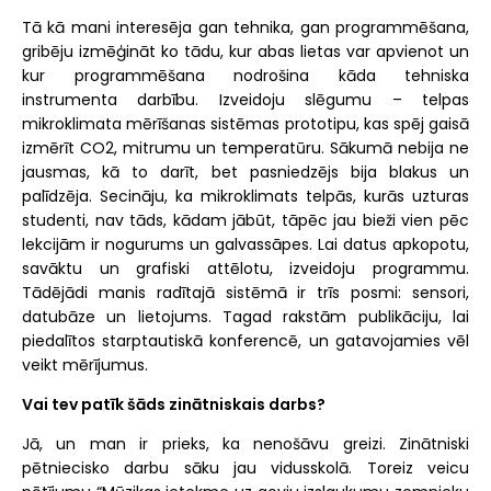
Tā kā mani interesēja gan tehnika, gan programmēšana,
gribēju izmēģināt ko tādu, kur abas lietas var apvienot un
kur programmēšana nodrošina kāda tehniska
instrumenta darbību. Izveidoju slēgumu – telpas
mikroklimata mērīšanas sistēmas prototipu, kas spēj gaisā
izmērīt CO2, mitrumu un temperatūru. Sākumā nebija ne
jausmas, kā to darīt, bet pasniedzējs bija blakus un
palīdzēja. Secināju, ka mikroklimats telpās, kurās uzturas
studenti, nav tāds, kādam jābūt, tāpēc jau bieži vien pēc
lekcijām ir nogurums un galvassāpes. Lai datus apkopotu,
savāktu un grafiski attēlotu, izveidoju programmu.
Tādējādi manis radītajā sistēmā ir trīs posmi: sensori,
datubāze un lietojums. Tagad rakstām publikāciju, lai
piedalītos starptautiskā konferencē, un gatavojamies vēl
veikt mērījumus.
Vai tev patīk šāds zinātniskais darbs?
Jā, un man ir prieks, ka nenošāvu greizi. Zinātniski
pētniecisko darbu sāku jau vidusskolā. Toreiz veicu