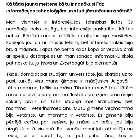
Kā tāda jauna meitene kā tu ir nonākusi līdz
informācijas tehnoloģijām un studijām inženierzinātnē?
Mani vienmēr ir interesējušas tehniskas lietas. Es
nemācēju neko saslēgt, bet interesēja paskatīties, kā tas
notiek. Bērnībā manas mīļākās rotaļlietas bija
mašīnītes
.
Spēlējos jau arī ar māsas lellēm, bet interesantākas bija
brāļa mašīnas. Tāpat no bērna kājas kopā ar vecāko brāli
arī spēlēju datorspēles un man sanāca. Informātiku skolā
pat neskaitu, jo
Word
un
Excel
apgūt bija elementāri.
Tādēļ, domājot par studijām universitātē, jau skatījos uz to
pusi, turklāt visa mana ģimene ir mācījusies Jelgavā –
tētis, mamma, brālis un māsa. Tikai katrs savā fakultātē –
māsa absolvēja programmu “Iestāžu un uzņēmumu ārējie
sakari”, brālis un tētis studēja inženierzinātnes, bet
mamma – veterinārmedicīnu. Mūsu ģimenē vecmamma
bija vetārste, un mamma ir vetārste. Es ģimenē biju
pēdējā cerība par
vetiem,
jo māsa un brālis jau bija
aizgājuši citā virzienā. Bet vecāki mani ļoti atbalstīja un
teica, lai es darot to, ko pati gribu. Zinu, kas ir