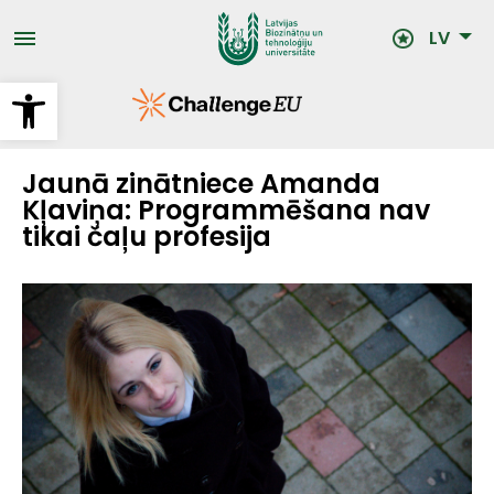
Pārlekt
uz
LV
galveno
saturu
Open toolbar
Jaunā zinātniece Amanda
Kļaviņa: Programmēšana nav
tikai čaļu profesija