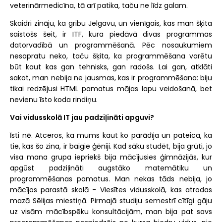
veterinārmedicīna, tā arī patika, taču ne līdz galam.
Skaidri zināju, ka gribu Jelgavu, un vienīgais, kas man šķita
saistošs šeit, ir ITF, kura piedāvā divas programmas
datorvadībā un programmēšanā. Pēc nosaukumiem
nesapratu neko, taču šķita, ka programmēšana varētu
būt kaut kas gan tehnisks, gan radošs. Lai gan, atklāti
sakot, man nebija ne jausmas, kas ir programmēšana: biju
tikai redzējusi HTML pamatus mājas lapu veidošanā, bet
nevienu īsto koda rindiņu.
Vai vidusskolā IT jau padziļināti apguvi?
Īsti nē. Atceros, ka mums kaut ko parādīja un pateica, ka
tie, kas šo zina, ir baigie ģēniji. Kad sāku studēt, bija grūti, jo
visa mana grupa iepriekš bija mācījusies ģimnāzijās, kur
apgūst padziļināti augstāko matemātiku un
programmēšanas pamatus. Man nekas tāds nebija, jo
mācījos parastā skolā - Viesītes vidusskolā, kas atrodas
mazā Sēlijas miestiņā. Pirmajā studiju semestrī cītīgi gāju
uz visām mācībspēku konsultācijām, man bija pat savs