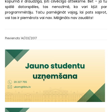
kopumā ir draudzīga, ļoti cilvēcīga attieksme. Bet – ja tu
spēlē datorspēles, tas nenozīmē, ka vari kļūt par
programmētāju. Taču pamēģināt vajag, lai pats saprot,
vai tas ir piemērots vai nav. Mēģināts nav zaudēts!
Pievienots 14/03/2017