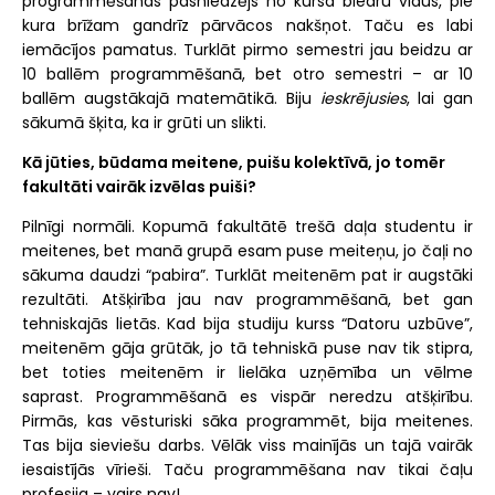
programmēšanas pasniedzējs no kursa biedru vidus, pie
kura brīžam gandrīz pārvācos nakšņot. Taču es labi
iemācījos pamatus. Turklāt pirmo semestri jau beidzu ar
10 ballēm programmēšanā, bet otro semestri – ar 10
ballēm augstākajā matemātikā. Biju
ieskrējusies
, lai gan
sākumā šķita, ka ir grūti un slikti.
Kā jūties, būdama meitene, puišu kolektīvā, jo tomēr
fakultāti vairāk izvēlas puiši?
Pilnīgi normāli. Kopumā fakultātē trešā daļa studentu ir
meitenes, bet manā grupā esam puse meiteņu, jo čaļi no
sākuma daudzi “pabira”. Turklāt meitenēm pat ir augstāki
rezultāti. Atšķirība jau nav programmēšanā, bet gan
tehniskajās lietās. Kad bija studiju kurss “Datoru uzbūve”,
meitenēm gāja grūtāk, jo tā tehniskā puse nav tik stipra,
bet toties meitenēm ir lielāka uzņēmība un vēlme
saprast. Programmēšanā es vispār neredzu atšķirību.
Pirmās, kas vēsturiski sāka programmēt, bija meitenes.
Tas bija sieviešu darbs. Vēlāk viss mainījās un tajā vairāk
iesaistījās vīrieši. Taču programmēšana nav tikai čaļu
profesija – vairs nav!