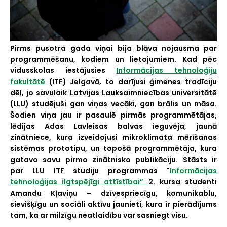
Pirms pusotra gada viņai bija blāva nojausma par
programmēšanu, kodiem un lietojumiem. Kad pēc
vidusskolas iestājusies
Informācijas tehnoloģiju
fakultātē
(ITF) Jelgavā, to darījusi ģimenes tradīciju
dēļ, jo savulaik Latvijas Lauksaimniecības universitātē
(LLU) studējuši gan viņas vecāki, gan brālis un māsa.
Šodien viņa jau ir pasaulē pirmās programmētājas,
lēdijas Adas Lavleisas balvas ieguvēja, jaunā
zinātniece, kura izveidojusi mikroklimata mērīšanas
sistēmas prototipu, un topošā programmētāja, kura
gatavo savu pirmo zinātnisko publikāciju. Stāsts ir
par LLU ITF studiju programmas "
Informācijas
tehnoloģijas ilgtspējīgi attīstībai”
2. kursa studenti
Amandu Kļaviņu – dzīvespriecīgu, komunikablu,
sievišķīgu un sociāli aktīvu jaunieti, kura ir pierādījums
tam, ka ar milzīgu neatlaidību var sasniegt visu.