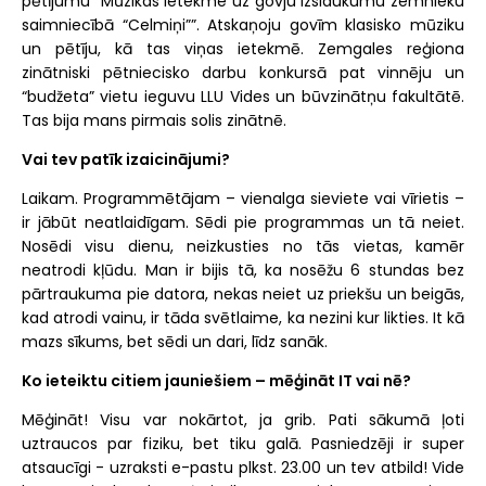
pētījumu “Mūzikas ietekme uz govju izslaukumu zemnieku
saimniecībā “Celmiņi””. Atskaņoju govīm klasisko mūziku
un pētīju, kā tas viņas ietekmē. Zemgales reģiona
zinātniski pētniecisko darbu konkursā pat vinnēju un
“budžeta” vietu ieguvu LLU Vides un būvzinātņu fakultātē.
Tas bija mans pirmais solis zinātnē.
Vai tev patīk izaicinājumi?
Laikam. Programmētājam – vienalga sieviete vai vīrietis –
ir jābūt neatlaidīgam. Sēdi pie programmas un tā neiet.
Nosēdi visu dienu, neizkusties no tās vietas, kamēr
neatrodi kļūdu. Man ir bijis tā, ka nosēžu 6 stundas bez
pārtraukuma pie datora, nekas neiet uz priekšu un beigās,
kad atrodi vainu, ir tāda svētlaime, ka nezini kur likties. It kā
mazs sīkums, bet sēdi un dari, līdz sanāk.
Ko ieteiktu citiem jauniešiem – mēģināt IT vai nē?
Mēģināt! Visu var nokārtot, ja grib. Pati sākumā ļoti
uztraucos par fiziku, bet tiku galā. Pasniedzēji ir super
atsaucīgi - uzraksti e-pastu plkst. 23.00 un tev atbild! Vide