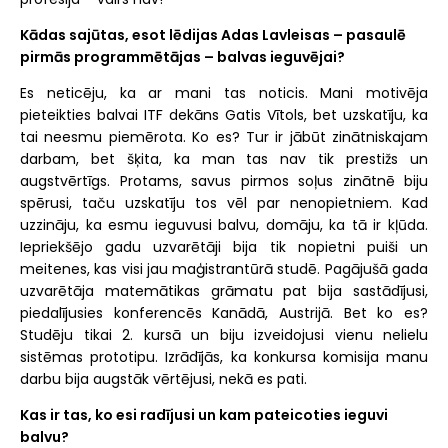
Kādas sajūtas, esot lēdijas Adas Lavleisas – pasaulē
pirmās programmētājas – balvas ieguvējai?
Es neticēju, ka ar mani tas noticis. Mani motivēja
pieteikties balvai ITF dekāns Gatis Vītols, bet uzskatīju, ka
tai neesmu piemērota. Ko es? Tur ir jābūt zinātniskajam
darbam, bet šķita, ka man tas nav tik prestižs un
augstvērtīgs. Protams, savus pirmos soļus zinātnē biju
spērusi, taču uzskatīju tos vēl par nenopietniem. Kad
uzzināju, ka esmu ieguvusi balvu, domāju, ka tā ir kļūda.
Iepriekšējo gadu uzvarētāji bija tik nopietni puiši un
meitenes, kas visi jau maģistrantūrā studē. Pagājušā gada
uzvarētāja matemātikas grāmatu pat bija sastādījusi,
piedalījusies konferencēs Kanādā, Austrijā. Bet ko es?
Studēju tikai 2. kursā un biju izveidojusi vienu nelielu
sistēmas prototipu. Izrādījās, ka konkursa komisija manu
darbu bija augstāk vērtējusi, nekā es pati.
Kas ir tas, ko esi radījusi un kam pateicoties ieguvi
balvu?