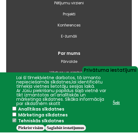
Pētījumu virzieni
Projekti
Konferences
E-žurnāli
Par mums
Pārvalde
Privātuma iestatījumi
Vēsture un simbolika
Lai šī tīmekļvietne darbotos, tā izmanto
nepieciešamās sīkdatnes,lai identificētu
Studiju virzienu pārskati un pašnovērtējuma ziņojumi
tīmekļa vietnes lietotāju sesijas laikā.
Ar Jūsu piekrišanu papildus šajā vietnē var
tikt izmantotas arī analītiskās un
Iepirkumi
mārketinga sīkdatnes. Sīkāka informācija
par sīkdatnēm skatīt
Šeit
Analītikas sīkdatnes
Nāc studēt
Mārketinga sīkdatnes
Tehniskās sīkdatnes
Piekrist visām
Saglabāt iestatījumus
Jelgava
+17.6°C