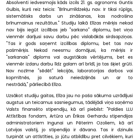
Absolventi iedvesmojis kāds izcils 21. gs. agronoms Guntis
Gulbis, kurš reiz teicis: "Brīnumlīdzekļu nav. Ir tikai rūpīgs,
sistemātisks darbs un zināšanas, kas nodrošina
brīnumainus rezultātus." Studiju laikā Elīzas mērķis nekad
nav bijis iegūt izcilības jeb "sarkano" diplomu, bet viņa
vienmēr darījusi savu darbu pēc vislabākās sirdsapziņas.
"Tas ir gods saņemt izcilības diplomu, bet tas nav
pašmērķis. Nekad neesmu domājusi, ka mērķis ir
"sarkanais" diploms vai augstākais vērtējums, bet es
vienmēr izdaru darbu līdz galam arī brīdī, ja tas šķiet grūti.
Nav nozīme "sēdēt" lekcijās, laboratorijas darbos vai
kopmītnēs, ja saturā neiedziļinās un ar to
nestrādā," pārliecībā Elīza.
Uzsākot studiju gaitas, Elīza jau no paša sākuma uzrādījusi
augstus un teicamus sasniegumus, tādējādi viņa saņēma
Valsts finansēto stipendiju, kā arī piebilst: "Paldies LLU
Attīstības fondam, Artūra un Ērikas Gerhardu stipendijas
administratoriem Ingunai un Pēterim Ozoliem, kā arī
Latvijas valstij, jo stipendija ir dāvana. Tas ir dzinulis
turpināt un attīstīties, jo jūtu atbildību pret cilvēkiem, kuri