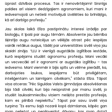
izprast dzīvības procesus. Tas ir nenovērtējami! Sirsnīgs
paldies arī visiem dedzīgajiem agronomiem, kuri mani ir
iedvesmojoši un netieši motivējuši izvēlēties šo brīnišķīgo,
kā arī darbīgo profesiju."
Jau skolas laikā Elīza pastiprinātu interesi izrādīja par
bioloģiju, it īpaši par augu tēmām. Absolvente jau bērnība
šķirstīja augu noteicējus un vēlējās atrast pēc iespējas
vairāk retākus augus, tādēļ par universitātes izvēli viņa jau
skaidri zināja. “LLU ir vienīgā augstākās izglītības iestāde,
kurā iespējams studēt agronomu profesiju. Mani vecāki
un vecvecāki arī ir agronomi ar augstāko izglītību – tas
iedvesmo. Manī vienmēr ir bijis spīts un vēlme pierādīt, ka,
darbojoties laukos, iespējams būt priviliģētam,
inteliģentam un laimīgam cilvēkam," stāsta Elīza. Tāpat
viņa atceras: "Pēc Siguldas Valsts ģimnāzijas absolvēšanas
bija tādi cilvēki, kuri bija neizpratnē par manu izvēli, jo
studēt lauksaimniecību viņiem nešķita prestiža profesija,
kam es pilnībā nepiekrītu." Tāpat par savu izvēli viņa
turpina: "Es esmu šajā nozarē kopš dzimšanas, kāpēc gan
man nelietot un nepilnveidot dāvanu, kas man dota?