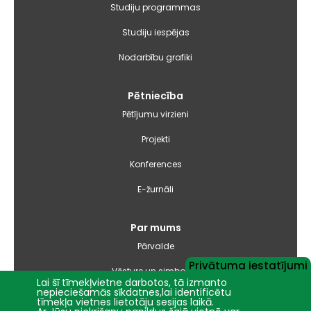
Studiju programmas
Studiju iespējas
Nodarbību grafiki
Pētniecība
Pētījumu virzieni
Projekti
Konferences
E-žurnāli
Par mums
Pārvalde
Privātuma iestatījumi
Vēsture un simbolika
Lai šī tīmekļvietne darbotos, tā izmanto
nepieciešamās sīkdatnes,lai identificētu
Studiju virzienu pārskati un pašnovērtējuma ziņojumi
tīmekļa vietnes lietotāju sesijas laikā.