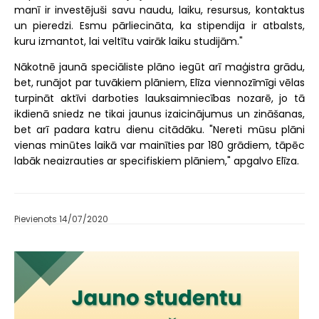
manī ir investējuši savu naudu, laiku, resursus, kontaktus
un pieredzi. Esmu pārliecināta, ka stipendija ir atbalsts,
kuru izmantot, lai veltītu vairāk laiku studijām."
Nākotnē jaunā speciāliste plāno iegūt arī maģistra grādu,
bet, runājot par tuvākiem plāniem, Elīza viennozīmīgi vēlas
turpināt aktīvi darboties lauksaimniecības nozarē, jo tā
ikdienā sniedz ne tikai jaunus izaicinājumus un zināšanas,
bet arī padara katru dienu citādāku. "Nereti mūsu plāni
vienas minūtes laikā var mainīties par 180 grādiem, tāpēc
labāk neaizrauties ar specifiskiem plāniem," apgalvo Elīza.
Pievienots 14/07/2020