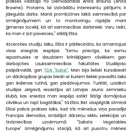
prakses vadītāja no Dienvidāfrikas Anita Brauna (Anita
Browne). Protams, lai izstrādātu interesantu pētījumi, ir
jāiegulda darbs. Manā prombūtnes laikā saimniecībā par
izmēģinājumiem un to monitoringu rūpējās mani
ģimenes locekļi, kā arī saimniecības darbinieki. Varu teikt,
ka man ir ļoti paveicies," atklāj Elīza.
Atceroties studiju laiku, Elīza ir pārliecināta, ka izmantojusi
visas sniegtās iespējas. "Esmu priecīga, ka esmu
iepazinusies ar daudziem brīnišķīgiem cilvēkiem gan
darbojoties Lauksaimniecības fakultātes Studējošo
pašpārvaldē, gan
TDA "Kalve"
. Man bija lieliski kursabiedri
un dārzkopības grupas biedri ar kuriem lieliski pavadīts laiks
gan ikdienas rutīnā, gan piedzīvojumos. Turklāt, uzsākot
studijas Jelgavā, iesaistījos arī Latvijas Jauno zemnieku
klubā, kas sniedza man iespēja satikt līdzīgi domājošus
cilvēkus un tapt bagātākai," tā Elīza. Bet visspilgtāk atmiņā
Elīzai palicis prakses laiks, kad trīs mēnešus viņa pavadīja
Francijas dienvidos, strādājot dārzeņu sēklu selekcijas un
tirdzniecības uzņēmumā "Sakata Vegetables
Europe" izmēģinājumu stacijā, kā arī pusotru mēnesi