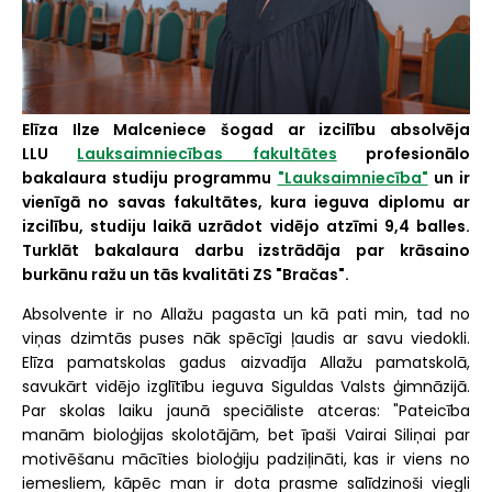
Elīza Ilze Malceniece šogad ar izcilību absolvēja
LLU
Lauksaimniecības fakultātes
profesionālo
bakalaura studiju programmu
"Lauksaimniecība"
un ir
vienīgā no savas fakultātes, kura ieguva diplomu ar
izcilību, studiju laikā uzrādot vidējo atzīmi 9,4 balles.
Turklāt bakalaura darbu izstrādāja par krāsaino
burkānu ražu un tās kvalitāti ZS "Bračas".
Absolvente ir no Allažu pagasta un kā pati min, tad no
viņas dzimtās puses nāk spēcīgi ļaudis ar savu viedokli.
Elīza pamatskolas gadus aizvadīja Allažu pamatskolā,
savukārt vidējo izglītību ieguva Siguldas Valsts ģimnāzijā.
Par skolas laiku jaunā speciāliste atceras: "Pateicība
manām bioloģijas skolotājām, bet īpaši Vairai Siliņai par
motivēšanu mācīties bioloģiju padziļināti, kas ir viens no
iemesliem, kāpēc man ir dota prasme salīdzinoši viegli