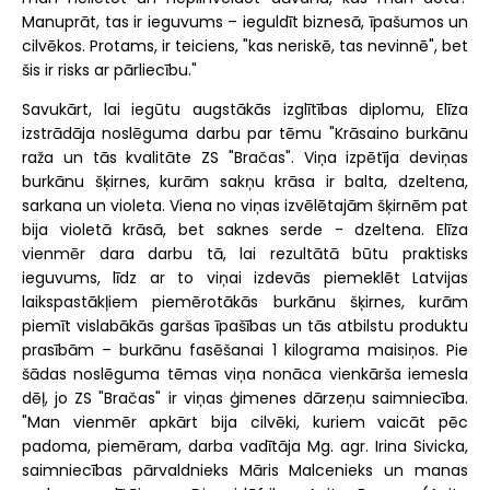
Manuprāt, tas ir ieguvums – ieguldīt biznesā, īpašumos un
cilvēkos. Protams, ir teiciens, "kas neriskē, tas nevinnē", bet
šis ir risks ar pārliecību."
Savukārt, lai iegūtu augstākās izglītības diplomu, Elīza
izstrādāja noslēguma darbu par tēmu "Krāsaino burkānu
raža un tās kvalitāte ZS "Bračas". Viņa izpētīja deviņas
burkānu šķirnes, kurām sakņu krāsa ir balta, dzeltena,
sarkana un violeta. Viena no viņas izvēlētajām šķirnēm pat
bija violetā krāsā, bet saknes serde - dzeltena. Elīza
vienmēr dara darbu tā, lai rezultātā būtu praktisks
ieguvums, līdz ar to viņai izdevās piemeklēt Latvijas
laikspastākļiem piemērotākās burkānu šķirnes, kurām
piemīt vislabākās garšas īpašības un tās atbilstu produktu
prasībām – burkānu fasēšanai 1 kilograma maisiņos. Pie
šādas noslēguma tēmas viņa nonāca vienkārša iemesla
dēļ, jo ZS "Bračas" ir viņas ģimenes dārzeņu saimniecība.
"Man vienmēr apkārt bija cilvēki, kuriem vaicāt pēc
padoma, piemēram, darba vadītāja Mg. agr. Irina Sivicka,
saimniecības pārvaldnieks Māris Malcenieks un manas