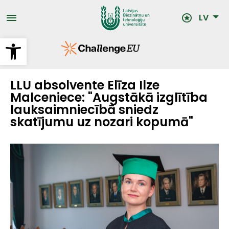
Pārlekt
uz
LV
galveno
saturu
Open toolbar
LLU absolvente Elīza Ilze
Malceniece: "Augstākā izglītība
lauksaimniecībā sniedz
skatījumu uz nozari kopumā"