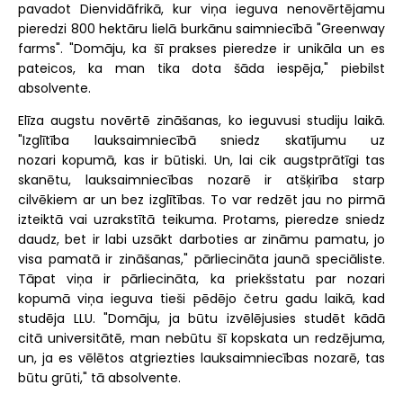
pavadot Dienvidāfrikā, kur viņa ieguva nenovērtējamu
pieredzi 800 hektāru lielā burkānu saimniecībā "Greenway
farms". "Domāju, ka šī prakses pieredze ir unikāla un es
pateicos, ka man tika dota šāda iespēja," piebilst
absolvente.
Elīza augstu novērtē zināšanas, ko ieguvusi studiju laikā.
"Izglītība lauksaimniecībā sniedz skatījumu uz
nozari kopumā, kas ir būtiski. Un, lai cik augstprātīgi tas
skanētu, lauksaimniecības nozarē ir atšķirība starp
cilvēkiem ar un bez izglītības. To var redzēt jau no pirmā
izteiktā vai uzrakstītā teikuma. Protams, pieredze sniedz
daudz, bet ir labi uzsākt darboties ar zināmu pamatu, jo
visa pamatā ir zināšanas," pārliecināta jaunā speciāliste.
Tāpat viņa ir pārliecināta, ka priekšstatu par nozari
kopumā viņa ieguva tieši pēdējo četru gadu laikā, kad
studēja LLU. "Domāju, ja būtu izvēlējusies studēt kādā
citā universitātē, man nebūtu šī kopskata un redzējuma,
un, ja es vēlētos atgriezties lauksaimniecības nozarē, tas
būtu grūti," tā absolvente.