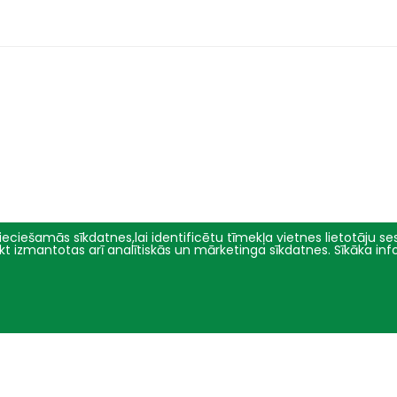
eciešamās sīkdatnes,lai identificētu tīmekļa vietnes lietotāju sesi
tikt izmantotas arī analītiskās un mārketinga sīkdatnes. Sīkāka in
Pētniecība
Par mums
Pētījumu virzieni
Pārvalde
Projekti
Vēsture un simbolika
Konferences
Studiju virzienu pārskati un
pašnovērtējuma ziņojumi
E-žurnāli
Iepirkumi