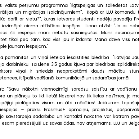
ās Valsts pētījumu programmā "Ilgtspējīgas un saliedētas Latvi
ogrāfijas un migrācijas izaicinājumiem". Kopā ar LLU komandu t
o darīt ar vietu?", kuras ietvaros studenti nedēļu pavadīja Pre
 iezīmējot ciema attīstības iespējas. Liene atzīst: "Ja es neb
visas šīs iespējas mani nebūtu sasniegušas. Mans secinājums
t tikai pēc tam, kad viss jau ir izdarīts! Manā dzīvē viss not
d pie jaunām iespējām."
ika pamanītas un viņai ieteica iesaistīties biedrībā "Latvijas J
a darbinieku. Tā Liene 3,5 gadus kļuva par biedrības izpilddirekt
sektors viņai ir sniedzis neaprakstāmi daudz mācību stun
ences, it īpaši vadīšanā, komunikācijā un sadarbības jomā.
st: "Savu nākotni viennozīmīgi saredzu saistītu ar vadīšanu
e un plānoju to likt lietā! Nozarei nav tik lielas nozīmes, jo m
ir spējīgi pielāgoties visam un ātri mācīties! Jebkuram topoša
espējas – praksi, Erasmus+ apmaiņu, projektus, pašpārval
o, jo savstarpējā sadarbība un kontakti nākotnē var katram pav
s esam pieredzējuši uz savas ādas, nav atņemams. LLU un Jelg