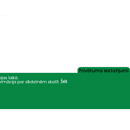
Privātuma iestatījumi
jas laikā.
formācija par sīkdatnēm skatīt
Šeit
Nāc studēt