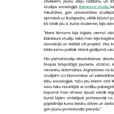
cilvēkiem, jaunu ideju radīšanu un ī
studijas socioloģijā.
Bakalaura studiju
la
fakultātes, gan universitātes studē
apmaiņā uz Budapeštu, vēlāk kļūstot par
kā tolaik jau 4. kursa studentei, bijis a
"Mans lēmums bija loģisks, ņemot vērā 
Bakalaura studiju laikā man bija bagāta
asociācija un dažādi citi projekti. Viss,
kāda esmu pašlaik. Manā gadījumā varu t
Pēc pamatstudiju absolvēšanas, absolv
Eiropas brīvprātīgā jauniete, atzīstot,
nevarētu iedomāties. Atgriežoties no R
studijām LLU Ekonomikas un sabiedrības
labu socioloģijai, taču jau krietni cit
savu laiku rezultējās ar izcilību pabeigt
kopumā man atnesa daudz vairāk ieguvum
Kursā bijām strādājoši profesionāļi n
papildināja kursa biedru dzīves un darb
gan jaunu profesionālo pieredzi."