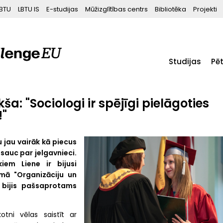
BTU
LBTU IS
E-studijas
Mūžizglītības centrs
Bibliotēka
Projekti
Studijas
Pē
ša: "Sociologi ir spējīgi pielāgoties
!"
 jau vairāk kā piecus
sauc par jelgavnieci.
em Liene ir bijusi
mā "Organizāciju un
 bijis pašsaprotams
otni vēlas saistīt ar