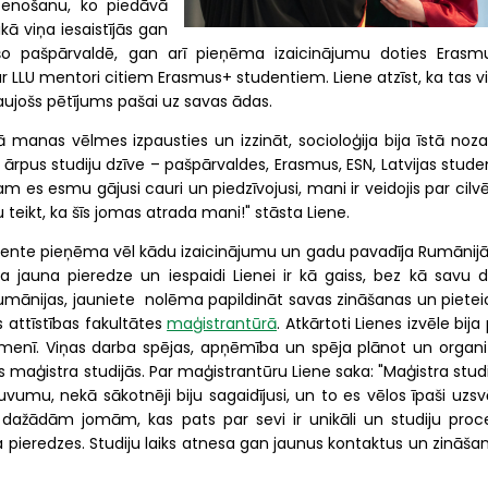
stenošanu, ko piedāvā
ikā viņa iesaistījās gan
jošo pašpārvaldē, gan arī pieņēma izaicinājumu doties Erasm
 LLU mentori citiem Erasmus+ studentiem. Liene atzīst, ka tas vi
izraujošs pētījums pašai uz savas ādas.
manas vēlmes izpausties un izzināt, socioloģija bija īstā noza
 ārpus studiju dzīve – pašpārvaldes, Erasmus, ESN, Latvijas stud
 kam es esmu gājusi cauri un piedzīvojusi, mani ir veidojis par cilv
eikt, ka šīs jomas atrada mani!" stāsta Liene.
ente pieņēma vēl kādu izaicinājumu un gadu pavadīja Rumānijā
 ka jauna pieredze un iespaidi Lienei ir kā gaiss, bez kā savu d
umānijas, jauniete nolēma papildināt savas zināšanas un pietei
 attīstības fakultātes
maģistrantūrā
. Atkārtoti Lienes izvēle bija
ā līmenī. Viņas darba spējas, apņēmība un spēja plānot un organi
ās maģistra studijās. Par maģistrantūru Liene saka: "Maģistra stud
u, nekā sākotnēji biju sagaidījusi, un to es vēlos īpaši uzsvē
o dažādām jomām, kas pats par sevi ir unikāli un studiju proc
a pieredzes. Studiju laiks atnesa gan jaunus kontaktus un zināša