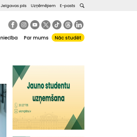
Jelgavas pils
Uzņēmējiem
E-pasts
tniecība
Par mums
Nāc studēt