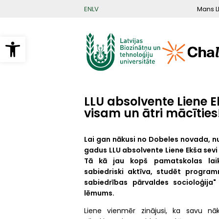
Pārlekt
Mans L
EN
LV
uz
galveno
saturu
Open toolbar
LLU absolvente Liene Ek
visam un ātri mācīties
Lai gan nākusi no Dobeles novada, nu
gadus LLU absolvente Liene Ekša sevi 
Tā kā jau kopš pamatskolas laiki
sabiedriski aktīva, studēt program
sabiedrības pārvaldes socioloģija"
lēmums.
Liene vienmēr zinājusi, ka savu nāk