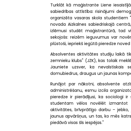
Turklāt kā maģistrante Liene iesaistīj
sabiedrības attīstība: risinājumi dem
organizēta vasaras skola studentiem "K
novada Aizkalnes sabiedriskajā centrā,
izlēmusi studēt maģistrantūrā, tad 
sekojošs: reizēm ieguvumus var novērtē
plūstoši, iepriekš iegūtā pieredze nove
Absolventes aktivitātes studiju laikā t
zemnieku klubs" (JZK), kas tolaik meklēj
Jauniete uzsver, ka nevalstiskais 
domubiedrus, draugus un jaunas kompet
Runājot par nākotni, absolvente atzī
administrēšanu, esmu izcila organizator
pieredze ir pierādījusi, ka sociologi 
studentam vēlos novēlēt izmantot i
aktivitātes, brīvprātīgo darbu – jebk
jaunus apvāršņus, un tas, ko mēs katr
piedāvā visas šīs iespējas."