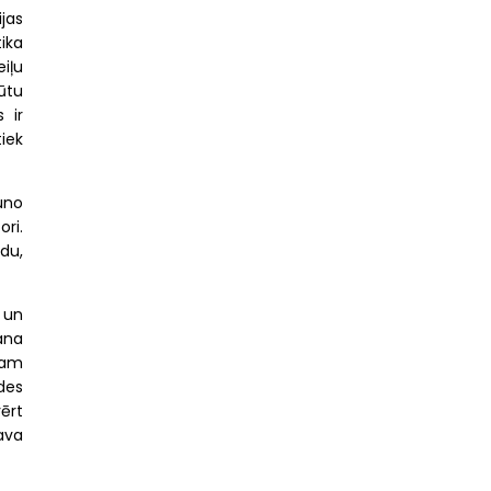
jas
ika
iļu
ūtu
 ir
iek
auno
ori.
du,
 un
ana
jam
des
ērt
ava