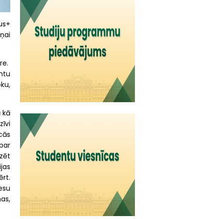
us+
ņai
re.
entu
ēku,
 kā
zīvi
cās
 par
zēt
ijas
rt.
esu
nas,