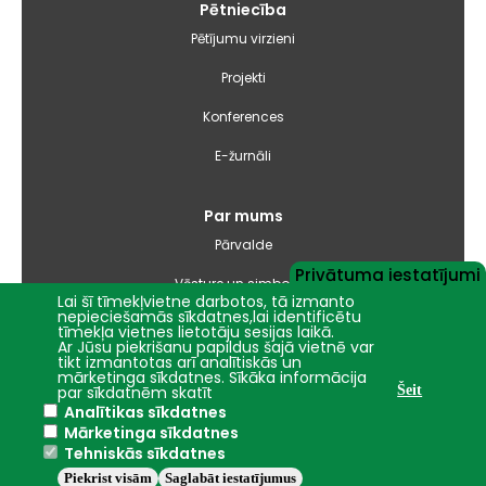
Pētniecība
Pētījumu virzieni
Projekti
Konferences
E-žurnāli
Par mums
Pārvalde
Privātuma iestatījumi
Vēsture un simbolika
Lai šī tīmekļvietne darbotos, tā izmanto
nepieciešamās sīkdatnes,lai identificētu
Studiju virzienu pārskati un pašnovērtējuma ziņojumi
tīmekļa vietnes lietotāju sesijas laikā.
Ar Jūsu piekrišanu papildus šajā vietnē var
tikt izmantotas arī analītiskās un
Iepirkumi
mārketinga sīkdatnes. Sīkāka informācija
par sīkdatnēm skatīt
Šeit
Analītikas sīkdatnes
Nāc studēt
Mārketinga sīkdatnes
Tehniskās sīkdatnes
Piekrist visām
Saglabāt iestatījumus