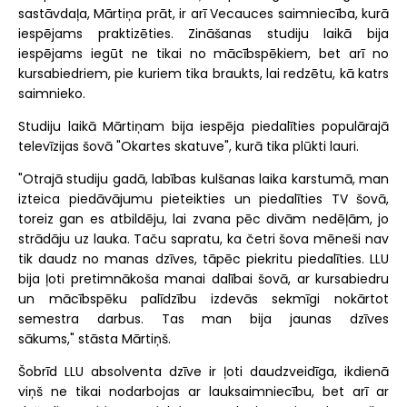
sastāvdaļa, Mārtiņa prāt, ir arī Vecauces saimniecība, kurā
iespējams praktizēties. Zināšanas studiju laikā bija
iespējams iegūt ne tikai no mācībspēkiem, bet arī no
kursabiedriem, pie kuriem tika braukts, lai redzētu, kā katrs
saimnieko.
Studiju laikā Mārtiņam bija iespēja piedalīties populārajā
televīzijas šovā "Okartes skatuve", kurā tika plūkti lauri.
"Otrajā studiju gadā, labības kulšanas laika karstumā, man
izteica piedāvājumu pieteikties un piedalīties TV šovā,
toreiz gan es atbildēju, lai zvana pēc divām nedēļām, jo
strādāju uz lauka. Taču sapratu, ka četri šova mēneši nav
tik daudz no manas dzīves, tāpēc piekritu piedalīties. LLU
bija ļoti pretimnākoša manai dalībai šovā, ar kursabiedru
un mācībspēku palīdzību izdevās sekmīgi nokārtot
semestra darbus. Tas man bija jaunas dzīves
sākums," stāsta Mārtiņš.
Šobrīd LLU absolventa dzīve ir ļoti daudzveidīga, ikdienā
viņš ne tikai nodarbojas ar lauksaimniecību, bet arī ar