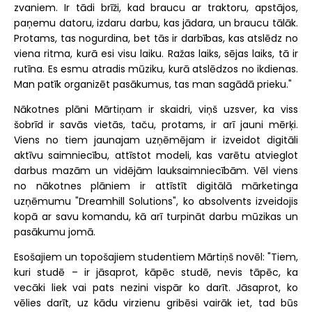
zvaniem. Ir tādi brīži, kad braucu ar traktoru, apstājos,
paņemu datoru, izdaru darbu, kas jādara, un braucu tālāk.
Protams, tas nogurdina, bet tās ir darbības, kas atslēdz no
viena ritma, kurā esi visu laiku. Ražas laiks, sējas laiks, tā ir
rutīna. Es esmu atradis mūziku, kurā atslēdzos no ikdienas.
Man patīk organizēt pasākumus, tas man sagādā prieku."
Nākotnes plāni Mārtiņam ir skaidri, viņš uzsver, ka viss
šobrīd ir savās vietās, taču, protams, ir arī jauni mērķi.
Viens no tiem jaunajam uzņēmējam ir izveidot digitāli
aktīvu saimniecību, attīstot modeli, kas varētu atvieglot
darbus mazām un vidējām lauksaimniecībām. Vēl viens
no nākotnes plāniem ir attīstīt digitālā mārketinga
uzņēmumu "Dreamhill Solutions", ko absolvents izveidojis
kopā ar savu komandu, kā arī turpināt darbu mūzikas un
pasākumu jomā.
Esošajiem un topošajiem studentiem Mārtiņš novēl: "Tiem,
kuri studē – ir jāsaprot, kāpēc studē, nevis tāpēc, ka
vecāki liek vai pats nezini vispār ko darīt. Jāsaprot, ko
vēlies darīt, uz kādu virzienu gribēsi vairāk iet, tad būs