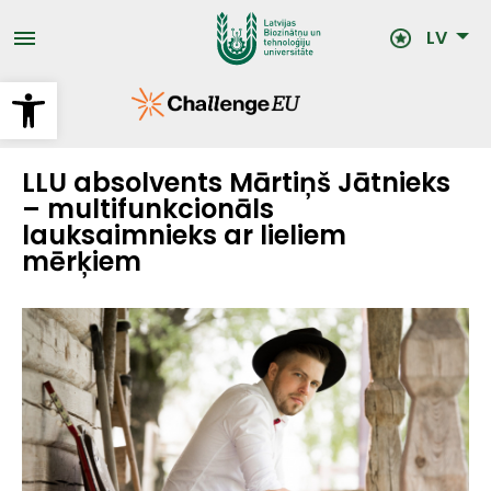
Pārlekt
uz
LV
galveno
saturu
Open toolbar
LLU absolvents Mārtiņš Jātnieks
– multifunkcionāls
lauksaimnieks ar lieliem
mērķiem