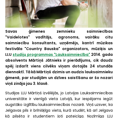
Savas ģimenes zemnieku saimniecības
"Vaidelotes" vadītājs, agronoms, vairāku citu
saimniecību konsultants, uzņēmējs, kantrī mūzikas
festivāla "Country Bauska" organizators, mūziķis un
LLU
studiju programmas "Lauksaimniecība"
2014. gada
absolvents Mārtiņš Jātnieks ir pierādījums, cik daudz
spēj izdarīt viens cilvēks viņam dotajās 24 stundās
diennaktī. Tā kā Mārtiņš dzimis un audzis lauksaimnieku
ģimenē, par studijām un dzīves saistīšanu ar šo nozari
viņš zināja jau 3. klasē.
Studijas LLU Mārtiņš izvēlējās, jo Latvijas Lauksaimniecības
universitāte ir vienīgā vieta Latvijā, kur iespējams iegūt
augstāko izglītību lauksaimniecības nozarē. Viņš uzsver, ka
Jelgavas pils ir brīnišķīga vieta, kurā studēt, kā arī Jelgava
kā pilsēta ir studentiem ļoti pateicīga. Nozīmīga LLU