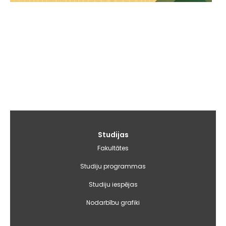
Galvenā
Studijas
izvēlne
Fakultātes
Studiju programmas
Studiju iespējas
Nodarbību grafiki