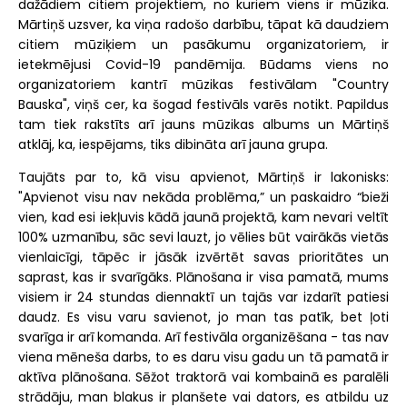
dažādiem citiem projektiem, no kuriem viens ir mūzika.
Mārtiņš uzsver, ka viņa radošo darbību, tāpat kā daudziem
citiem mūziķiem un pasākumu organizatoriem, ir
ietekmējusi Covid-19 pandēmija. Būdams viens no
organizatoriem kantrī mūzikas festivālam "Country
Bauska", viņš cer, ka šogad festivāls varēs notikt. Papildus
tam tiek rakstīts arī jauns mūzikas albums un Mārtiņš
atklāj, ka, iespējams, tiks dibināta arī jauna grupa.
Taujāts par to, kā visu apvienot, Mārtiņš ir lakonisks:
"Apvienot visu nav nekāda problēma,” un paskaidro “bieži
vien, kad esi iekļuvis kādā jaunā projektā, kam nevari veltīt
100% uzmanību, sāc sevi lauzt, jo vēlies būt vairākās vietās
vienlaicīgi, tāpēc ir jāsāk izvērtēt savas prioritātes un
saprast, kas ir svarīgāks. Plānošana ir visa pamatā, mums
visiem ir 24 stundas diennaktī un tajās var izdarīt patiesi
daudz. Es visu varu savienot, jo man tas patīk, bet ļoti
svarīga ir arī komanda. Arī festivāla organizēšana - tas nav
viena mēneša darbs, to es daru visu gadu un tā pamatā ir
aktīva plānošana. Sēžot traktorā vai kombainā es paralēli
strādāju, man blakus ir planšete vai dators, es atbildu uz