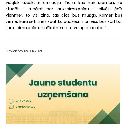
vieglāk uzsūkt informāciju. Tiem, kas nav izlēmuši, ko
studēt – runājot par lauksaimniecību – cilvēki ēdīs
vienmēr, to visi zina, tas cikls būs mūžīgs. Kamēr būs
zeme, kurā sēt, mēs kaut ko audzēsim un viss būs kārtībā.
Lauksaimniecībai ir nākotne un to vajag izmantot."
Pievienots 12/03/2021