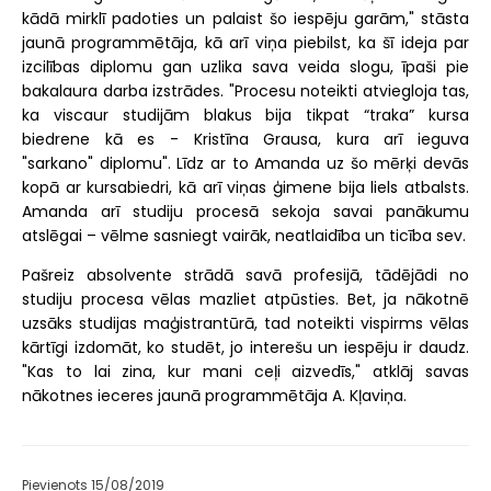
kādā mirklī padoties un palaist šo iespēju garām," stāsta
jaunā programmētāja, kā arī viņa piebilst, ka šī ideja par
izcilības diplomu gan uzlika sava veida slogu, īpaši pie
bakalaura darba izstrādes. "Procesu noteikti atviegloja tas,
ka viscaur studijām blakus bija tikpat “traka” kursa
biedrene kā es - Kristīna Grausa, kura arī ieguva
"sarkano" diplomu". Līdz ar to Amanda uz šo mērķi devās
kopā ar kursabiedri, kā arī viņas ģimene bija liels atbalsts.
Amanda arī studiju procesā sekoja savai panākumu
atslēgai – vēlme sasniegt vairāk, neatlaidība un ticība sev.
Pašreiz absolvente strādā savā profesijā, tādējādi no
studiju procesa vēlas mazliet atpūsties. Bet, ja nākotnē
uzsāks studijas maģistrantūrā, tad noteikti vispirms vēlas
kārtīgi izdomāt, ko studēt, jo interešu un iespēju ir daudz.
"Kas to lai zina, kur mani ceļi aizvedīs," atklāj savas
nākotnes ieceres jaunā programmētāja A. Kļaviņa.
Pievienots 15/08/2019