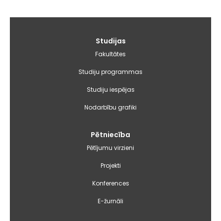
Galvenā
Studijas
izvēlne
Fakultātes
Studiju programmas
Studiju iespējas
Nodarbību grafiki
Pētniecība
Pētījumu virzieni
Projekti
Konferences
E-žurnāli