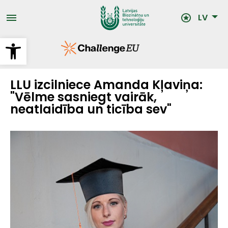
Pārlekt
uz
LV
galveno
saturu
Open toolbar
LLU izcilniece Amanda Kļaviņa:
"Vēlme sasniegt vairāk,
neatlaidība un ticība sev"