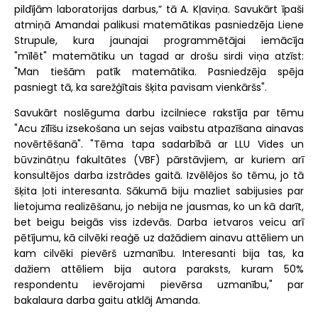
pildījām laboratorijas darbus,” tā A. Kļaviņa. Savukārt īpaši
atmiņā Amandai palikusi matemātikas pasniedzēja Liene
Strupule, kura jaunajai programmētājai iemācīja
"mīlēt" matemātiku un tagad ar drošu sirdi viņa atzīst:
"Man tiešām patīk matemātika. Pasniedzēja spēja
pasniegt tā, ka sarežģītais šķita pavisam vienkāršs".
Savukārt noslēguma darbu izcilniece rakstīja par tēmu
"Acu zīlīšu izsekošana un sejas vaibstu atpazīšana ainavas
novērtēšanā". "Tēma tapa sadarbībā ar LLU Vides un
būvzinātņu fakultātes (VBF) pārstāvjiem, ar kuriem arī
konsultējos darba izstrādes gaitā. Izvēlējos šo tēmu, jo tā
šķita ļoti interesanta. Sākumā biju mazliet sabijusies par
lietojuma realizēšanu, jo nebija ne jausmas, ko un kā darīt,
bet beigu beigās viss izdevās. Darba ietvaros veicu arī
pētījumu, kā cilvēki reaģē uz dažādiem ainavu attēliem un
kam cilvēki pievērš uzmanību. Interesanti bija tas, ka
dažiem attēliem bija autora paraksts, kuram 50%
respondentu ievērojami pievērsa uzmanību," par
bakalaura darba gaitu atklāj Amanda.