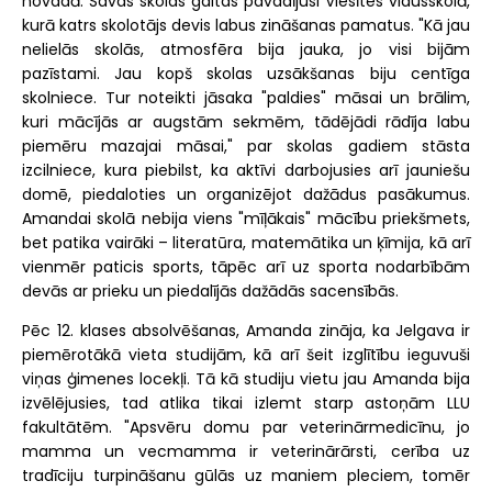
novadā. Savas skolas gaitas pavadījusi Viesītes vidusskolā,
kurā katrs skolotājs devis labus zināšanas pamatus. "Kā jau
nelielās skolās, atmosfēra bija jauka, jo visi bijām
pazīstami. Jau kopš skolas uzsākšanas biju centīga
skolniece. Tur noteikti jāsaka "paldies" māsai un brālim,
kuri mācījās ar augstām sekmēm, tādējādi rādīja labu
piemēru mazajai māsai," par skolas gadiem stāsta
izcilniece, kura piebilst, ka aktīvi darbojusies arī jauniešu
domē, piedaloties un organizējot dažādus pasākumus.
Amandai skolā nebija viens "mīļākais" mācību priekšmets,
bet patika vairāki – literatūra, matemātika un ķīmija, kā arī
vienmēr paticis sports, tāpēc arī uz sporta nodarbībām
devās ar prieku un piedalījās dažādās sacensībās.
Pēc 12. klases absolvēšanas, Amanda zināja, ka Jelgava ir
piemērotākā vieta studijām, kā arī šeit izglītību ieguvuši
viņas ģimenes locekļi. Tā kā studiju vietu jau Amanda bija
izvēlējusies, tad atlika tikai izlemt starp astoņām LLU
fakultātēm. "Apsvēru domu par veterinārmedicīnu, jo
mamma un vecmamma ir veterinārārsti, cerība uz
tradīciju turpināšanu gūlās uz maniem pleciem, tomēr