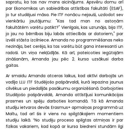
sapratu, ka tas nav mans aicinājums. Apsvēru domu arī
par Ekonomikas un sabiedrības attīstības fakultāti (ESAF),
jo tur studējusi māsa. Pie ITF nonācu nejauši, uzdodot sev
vienkāršu jautājumu: "Kas tad man no astoņām
fakultātēm varētu patikt?" Vienīgais, kas uzrunāja, bija ITF,
jo jau no bērnības biju labās attiecībās ar datoriem," par
izvēli stāsta izcilniece. Amanda no programmēšanas neko
nezināja, bet cerēja, ka tas varētu būt gana interesanti un
radoši. Un viņa nekļūdījās. Kā arī, pateicoties iegūtajām
zināšanām, Amanda jau pēc 2. kursa uzsākusi darba
gaitas.
Ar smaidu Amanda atceras laikus, kad aktīvi darbojās un
vadīja LLU ITF Studējošo pašpārvaldi, kurā iepazina jaunus
cilvēkus un piedalījās pasākumu organizēšanā. Darbojoties
Studējošo pašpārvaldē, Amanda attīstījusi komunikācijas
prasmes un spēju darboties komandā. Tā kā Amanda
studiju ietvaros devās Erasmus+ apmaiņas programmā uz
Maltu, tad arī šis ir viens no spilgtākajiem momentiem
studiju laikā. “No studiju procesa spilgtas atmiņas ir par
fizikas vakariem, kad kopā ar kursa biedreni stundām ilgi