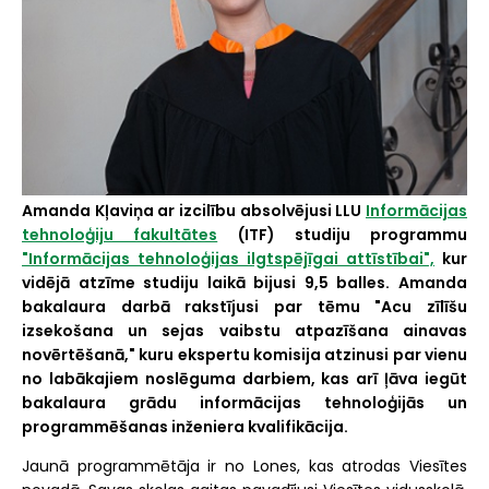
Amanda Kļaviņa ar izcilību absolvējusi LLU
Informācijas
tehnoloģiju fakultātes
(ITF) studiju programmu
"Informācijas tehnoloģijas ilgtspējīgai attīstībai",
kur
vidējā atzīme studiju laikā bijusi 9,5 balles. Amanda
bakalaura darbā rakstījusi par tēmu "Acu zīlīšu
izsekošana un sejas vaibstu atpazīšana ainavas
novērtēšanā," kuru ekspertu komisija atzinusi par vienu
no labākajiem noslēguma darbiem, kas arī ļāva iegūt
bakalaura grādu informācijas tehnoloģijās un
programmēšanas inženiera kvalifikācija.
Jaunā programmētāja ir no Lones, kas atrodas Viesītes