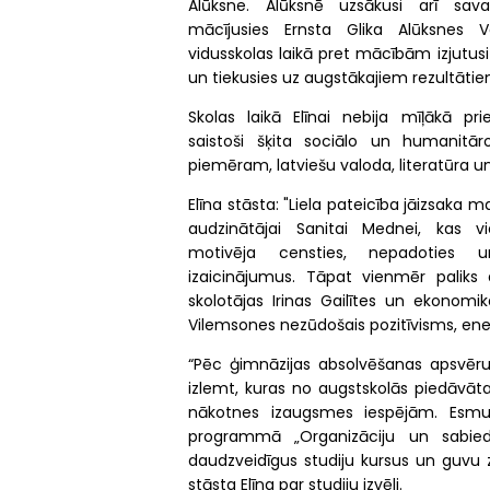
Alūksne. Alūksnē uzsākusi arī sav
mācījusies Ernsta Glika Alūksnes V
vidusskolas laikā pret mācībām izjutusi l
un tiekusies uz augstākajiem rezultātie
Skolas laikā Elīnai nebija mīļākā pr
saistoši šķita sociālo un humanitār
piemēram, latviešu valoda, literatūra 
Elīna stāsta: "Liela pateicība jāizsaka m
audzinātājai Sanitai Mednei, kas v
motivēja censties, nepadoties 
izaicinājumus. Tāpat vienmēr palik
skolotājas Irinas Gailītes un ekonomi
Vilemsones nezūdošais pozitīvisms, ene
“Pēc ģimnāzijas absolvēšanas apsvēr
izlemt, kuras no augstskolās piedāv
nākotnes izaugsmes iespējām. Esmu 
programmā „Organizāciju un sabiedr
daudzveidīgus studiju kursus un guvu z
stāsta Elīna par studiju izvēli.