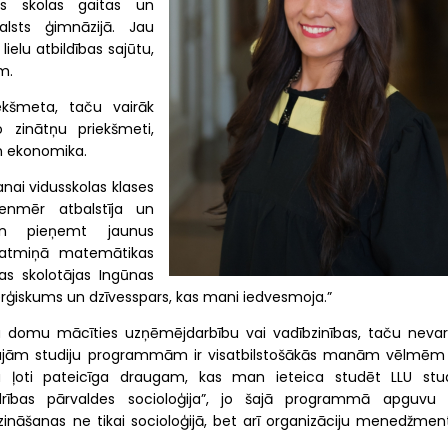
as skolas gaitas un
alsts ģimnāzijā. Jau
ielu atbildības sajūtu,
m.
iekšmeta, taču vairāk
o zinātņu priekšmeti,
un ekonomika.
anai vidusskolas klases
ienmēr atbalstīja un
un pieņemt jaunus
s atmiņā matemātikas
kas skolotājas Ingūnas
rģiskums un dzīvesspars, kas mani iedvesmoja.”
u domu mācīties uzņēmējdarbību vai vadībzinības, taču nevar
ātajām studiju programmām ir visatbilstošākās manām vēlmēm
ļoti pateicīga draugam, kas man ieteica studēt LLU stud
ības pārvaldes socioloģija”, jo šajā programmā apguvu ļ
ināšanas ne tikai socioloģijā, bet arī organizāciju menedžment