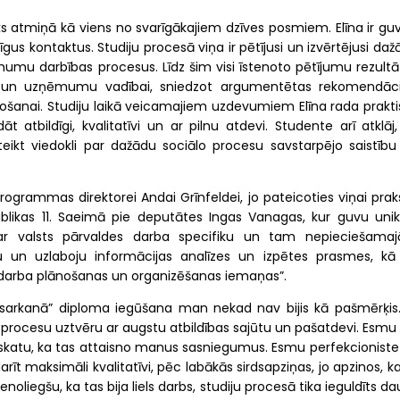
iks atmiņā kā viens no svarīgākajiem dzīves posmiem. Elīna ir gu
īgus kontaktus. Studiju procesā viņa ir pētījusi un izvērtējusi da
umu darbības procesus. Līdz šim visi īstenoto pētījumu rezultāti
āžu un uzņēmumu vadībai, sniedzot argumentētas rekomendāci
ošanai. Studiju laikā veicamajiem uzdevumiem Elīna rada prakti
 atbildīgi, kvalitatīvi un ar pilnu atdevi. Studente arī atklāj,
teikt viedokli par dažādu sociālo procesu savstarpējo saistību
programmas direktorei Andai Grīnfeldei, jo pateicoties viņai pra
publikas 11. Saeimā pie deputātes Ingas Vanagas, kur guvu unik
par valsts pārvaldes darba specifiku un tam nepieciešama
 un uzlaboju informācijas analīzes un izpētes prasmes, kā 
 darba plānošanas un organizēšanas iemaņas”.
b „sarkanā” diploma iegūšana man nekad nav bijis kā pašmērķis.
ju procesu uztvēru ar augstu atbildības sajūtu un pašatdevi. Esmu 
zskatu, ka tas attaisno manus sasniegumus. Esmu perfekcioniste
rīt maksimāli kvalitatīvi, pēc labākās sirdsapziņas, jo apzinos, k
oliegšu, ka tas bija liels darbs, studiju procesā tika ieguldīts d