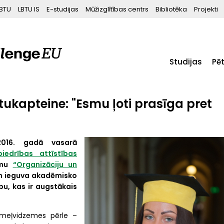
BTU
LBTU IS
E-studijas
Mūžizglītības centrs
Bibliotēka
Projekti
Studijas
Pē
rtukapteine: "Esmu ļoti prasīga pret
 2016. gadā vasarā
iedrības attīstības
mmu
“
Organizāciju un
n ieguva akadēmisko
bu, kas ir augstākais
iemeļvidzemes pērle –