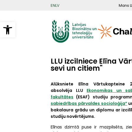
Pārlekt
Mans L
EN
LV
uz
galveno
saturu
Open toolbar
LLU izcilniece Elīna Vā
sevi un citiem"
Alūksniete Elīna Vārtukapteine
absolvēja LLU
Ekonomikas un sab
fakultātes
(ESAF) studiju progra
sabiedrības pārvaldes socioloģija”
u
bakalaura grādu un diplomu ar izcilī
studiju novērtējums.
Elīnas dzimtā puse ir mazpilsēta, z