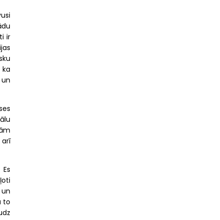
vusi
žādu
 ir
jas
sku
 ka
 un
kses
ālu
jām
arī
 Es
ļoti
 un
a to
audz