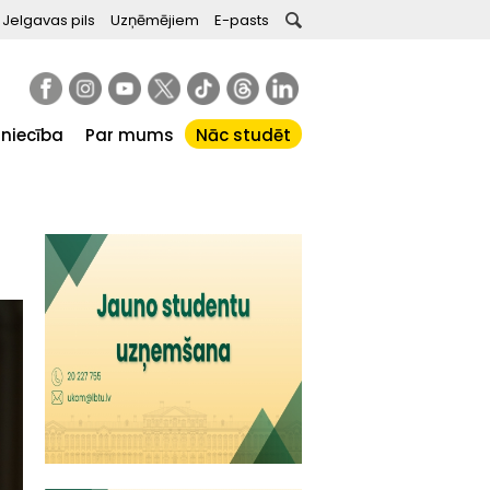
Jelgavas pils
Uzņēmējiem
E-pasts
tniecība
Par mums
Nāc studēt