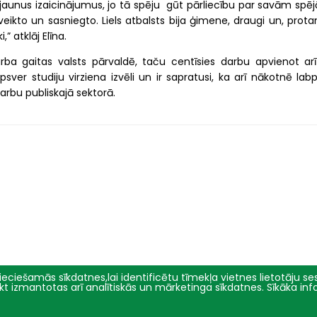
jaunus izaicinājumus, jo tā spēju gūt pārliecību par savām spē
eikto un sasniegto. Liels atbalsts bija ģimene, draugi un, prota
 atklāj Elīna.
arba gaitas valsts pārvaldē, taču centīsies darbu apvienot arī
sver studiju virziena izvēli un ir sapratusi, ka arī nākotnē lab
darbu publiskajā sektorā.
eciešamās sīkdatnes,lai identificētu tīmekļa vietnes lietotāju sesi
tikt izmantotas arī analītiskās un mārketinga sīkdatnes. Sīkāka in
Pētniecība
Par mums