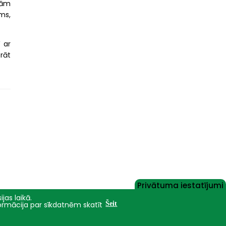
jām
ms,
 ar
prāt
Privātuma iestatījumi
jas laikā.
formācija par sīkdatnēm skatīt
Šeit
Nāc studēt