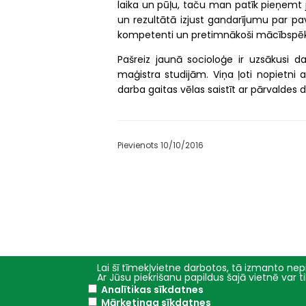
laika un pūļu, taču man patīk pieņemt 
un rezultātā izjust gandarījumu par pav
kompetenti un pretimnākoši mācībspēki,”
Pašreiz jaunā socioloģe ir uzsākusi d
maģistra studijām. Viņa ļoti nopietni ap
darba gaitas vēlas saistīt ar pārvaldes 
Pievienots 10/10/2016
Lai šī tīmekļvietne darbotos, tā izmanto nepi
Ar Jūsu piekrišanu papildus šajā vietnē var 
Analītikas sīkdatnes
Galvenā
Studijas
Mārketinga sīkdatnes