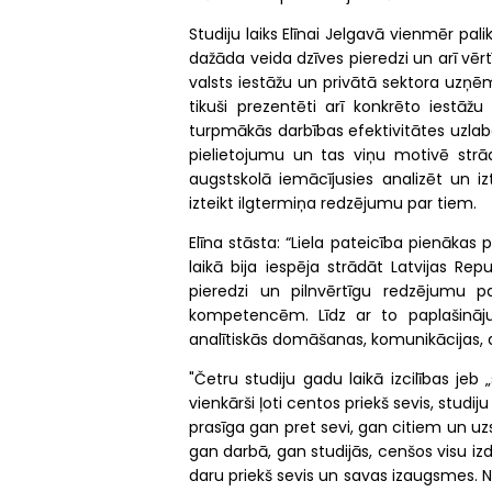
Studiju laiks Elīnai Jelgavā vienmēr pal
dažāda veida dzīves pieredzi un arī vērt
valsts iestāžu un privātā sektora uzņēm
tikuši prezentēti arī konkrēto iest
turpmākās darbības efektivitātes uzlab
pielietojumu un tas viņu motivē strādāt
augstskolā iemācījusies analizēt un iz
izteikt ilgtermiņa redzējumu par tiem.
Elīna stāsta: “Liela pateicība pienākas 
laikā bija iespēja strādāt Latvijas Re
pieredzi un pilnvērtīgu redzējumu 
kompetencēm. Līdz ar to paplašināju
analītiskās domāšanas, komunikācijas,
"Četru studiju gadu laikā izcilības je
vienkārši ļoti centos priekš sevis, studi
prasīga gan pret sevi, gan citiem un u
gan darbā, gan studijās, cenšos visu izda
daru priekš sevis un savas izaugsmes. Nen