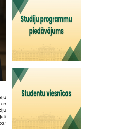
ēju
 un
iju
oti
ā,”