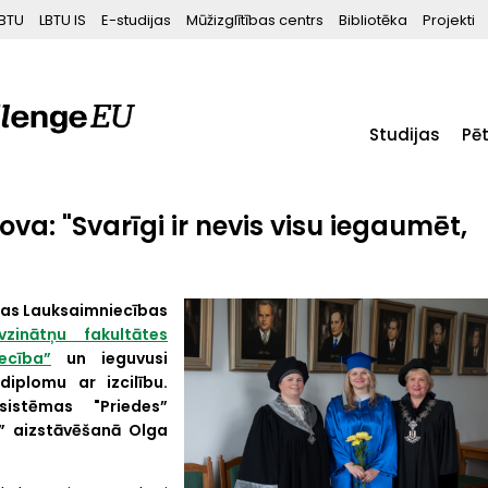
BTU
LBTU IS
E-studijas
Mūžizglītības centrs
Bibliotēka
Projekti
Studijas
Pē
lova: "Svarīgi ir nevis visu iegaumēt,
ijas Lauksaimniecības
zinātņu fakultātes
ecība”
un ieguvusi
iplomu ar izcilību.
sistēmas "Priedes”
” aizstāvēšanā Olga