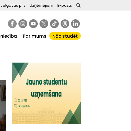
Jelgavas pils
Uzņēmējiem
E-pasts
tniecība
Par mums
Nāc studēt