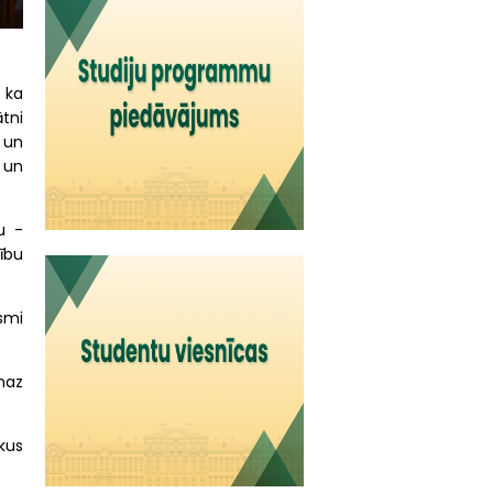
 ka
ātni
 un
 un
u -
ību
smi
smaz
akus