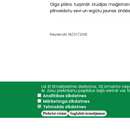
Olga plāno turpināt studijas maģistrantū
pilnveidotu sevi un iegūtu jaunas zināš
Pievienots 18/07/2016
Lai šī tīmekļvietne darbotos, tā izmanto nepi
Ar Jūsu piekrišanu papildus šajā vietnē var 
Analītikas sīkdatnes
Galvenā
Studijas
Mārketinga sīkdatnes
izvēlne
Tehniskās sīkdatnes
Fakultātes
Piekrist visām
Saglabāt iestatījumus
Studiju programmas
Studiju iespējas
Nodarbību grafiki