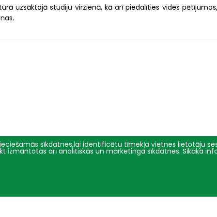
rā uzsāktajā studiju virzienā, kā arī piedalīties vides pētījumos,
anas.
eciešamās sīkdatnes,lai identificētu tīmekļa vietnes lietotāju sesi
tikt izmantotas arī analītiskās un mārketinga sīkdatnes. Sīkāka in
Pētniecība
Par mums
Pētījumu virzieni
Pārvalde
Projekti
Vēsture un simbolika
Konferences
Studiju virzienu pārskati un
pašnovērtējuma ziņojumi
E-žurnāli