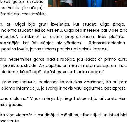
kolas gaitas uzsākusi
es Valsts ģimnāzija).
ekšmets bija matemātika.
arī Olgai bija grūti izvēlēties, kur studēt. Olga zināja,
c nolēma studēt tieši šo virzienu. Olgai bija interese par vides zin
iecība”, salīdzinot ar citām programmām, likās plašāka
eapzinājās, kas īsti slēpjas aiz vārdiem – ūdenssaimniecība
pareizā izvēle, jo tas tiešām paticis un izraisījis interesi.
aru nepieminēt garās naktis rasējot, jau sākot ar pirmo kurs
un projektu izstrādē. Aizraujošas un neaizmirstamas bija arī māc
a biedriem, kā arī kopā atpūsties, veicot lauka darbus.”
ju procesā ieguvusi nopietnas teorētiskās zināšanas, kā arī pra
šamo informāciju, jo svarīgi ir nevis visu iegaumēt, bet izprast.
kano diplomu.” Viņas mērķis bija iegūt stipendiju, lai varētu vi
visus gadus.
a viņa vienmēr ir mudinājusi mācīties, atbalstījusi un bijusi bl
absolvente.