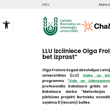
Pārlekt
Mans L
EN
LV
uz
galveno
saturu
Open toolbar
LLU izcilniece Olga Fro
bet izprast”
Olga Frolova šogad absolvējusi Latv
universitātes (LLU)
Vides un būv
programmu
"Vide un ūdensaimni
profesionālo bakalaura grādu un d
Bakalaura darba "Meliorācijas 
pārbūves projekti Burtnieku novadā
saņēma 9 (teicami) balles.