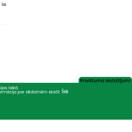
 lai
Privātuma iestatījumi
jas laikā.
formācija par sīkdatnēm skatīt
Šeit
Nāc studēt