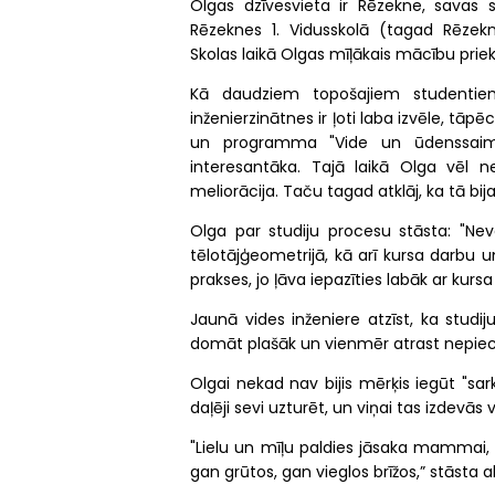
Olgas dzīvesvieta ir Rēzekne, savas s
Rēzeknes 1. Vidusskolā (tagad Rēzekn
Skolas laikā Olgas mīļākais mācību pri
Kā daudziem topošajiem studentiem, 
inženierzinātnes ir ļoti laba izvēle, tāpē
un programma "Vide un ūdenssaimn
interesantāka. Tajā laikā Olga vēl n
meliorācija. Taču tagad atklāj, ka tā bija 
Olga par studiju procesu stāsta: "Nev
tēlotājģeometrijā, kā arī kursa darbu 
prakses, jo ļāva iepazīties labāk ar kurs
Jaunā vides inženiere atzīst, ka studi
domāt plašāk un vienmēr atrast nepiecie
Olgai nekad nav bijis mērķis iegūt "sar
daļēji sevi uzturēt, un viņai tas izdevās 
"Lielu un mīļu paldies jāsaka mammai, k
gan grūtos, gan vieglos brīžos,” stāsta 