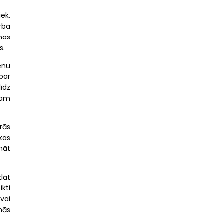
iek.
rba
nas
s.
enu
par
īdz
ņam
prās
kas
māt
lāt
kti
vai
mmās