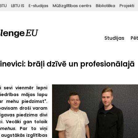
BTU
LBTU IS
E-studijas
Mūžizglītības centrs
Bibliotēka
Projekti
Studijas
Pē
nevici: brāļi dzīvē un profesionālajā
 sevi vienmēr lepni
biedrības mājas lapu
ar mehu piedzimst".
pavisam droši varam
lgavas piedzima divi
i. Vecāki gan tolaik
mehus
. Par to viņi
ā augstākās izglītības