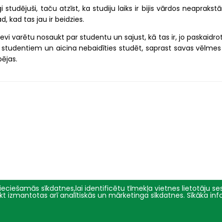
i studējuši, taču atzīst, ka studiju laiks ir bijis vārdos neapraks
, kad tas jau ir beidzies.
evi varētu nosaukt par studentu un sajust, kā tas ir, jo paskaidro
m studentiem un aicina nebaidīties studēt, saprast savas vēlmes
ējas.
eciešamās sīkdatnes,lai identificētu tīmekļa vietnes lietotāju sesi
tikt izmantotas arī analītiskās un mārketinga sīkdatnes. Sīkāka in
Pētniecība
Par mums