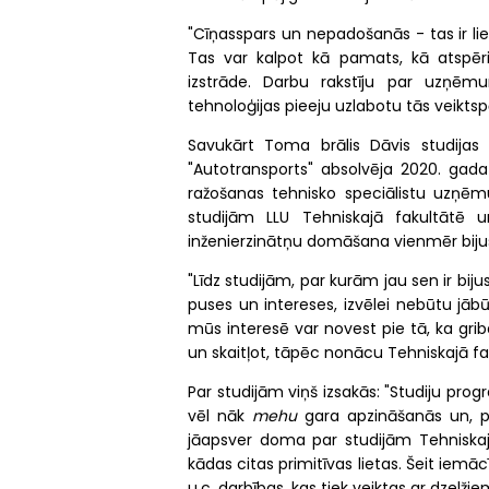
"Cīņasspars un nepadošanās - tas ir liel
Tas var kalpot kā pamats, kā atspērie
izstrāde. Darbu rakstīju par uzņēm
tehnoloģijas pieeju uzlabotu tās veikts
Savukārt Toma brālis Dāvis studij
"Autotransports" absolvēja 2020. gada
ražošanas tehnisko speciālistu uzņēmu
studijām LLU Tehniskajā fakultātē
inženierzinātņu domāšana vienmēr bijus
"Līdz studijām, par kurām jau sen ir biju
puses un intereses, izvēlei nebūtu jābū
mūs interesē var novest pie tā, ka gr
un skaitļot, tāpēc nonācu Tehniskajā fak
Par studijām viņš izsakās: "Studiju pr
vēl nāk
mehu
gara apzināšanās un, pro
jāapsver doma par studijām Tehniskajā
kādas citas primitīvas lietas. Šeit iemā
u.c. darbības, kas tiek veiktas ar dzelži