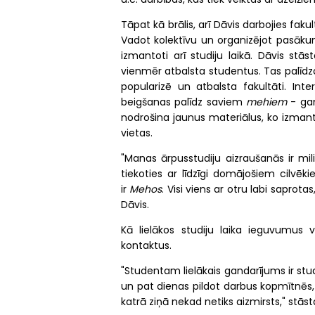
Tāpat kā brālis, arī Dāvis darbojies faku
Vadot kolektīvu un organizējot pasākum
izmantoti arī studiju laikā. Dāvis stā
vienmēr atbalsta studentus. Tas palīdzo
popularizē un atbalsta fakultāti. Inte
beigšanas palīdz saviem
mehiem
- gan
nodrošina jaunus materiālus, ko izmanto
vietas.
"Manas ārpusstudiju aizraušanās ir mi
tiekoties ar līdzīgi domājošiem cilvēki
ir
Mehos
. Visi viens ar otru labi saprota
Dāvis.
Kā lielākos studiju laika ieguvumus
kontaktus.
"Studentam lielākais gandarījums ir stud
un pat dienas pildot darbus kopmītnēs, m
katrā ziņā nekad netiks aizmirsts," stāst