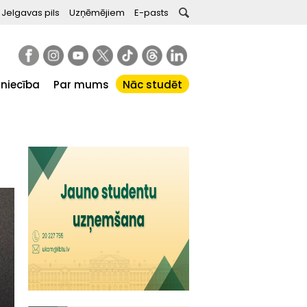
Jelgavas pils
Uzņēmējiem
E-pasts
tniecība
Par mums
Nāc studēt