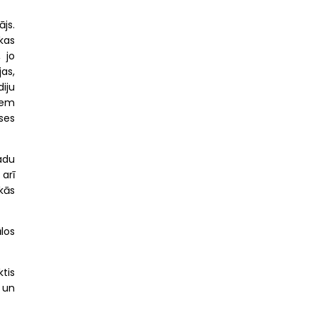
ājs.
kas
 jo
jas,
iju
iem
ses
adu
 arī
kās
los
ktis
s un