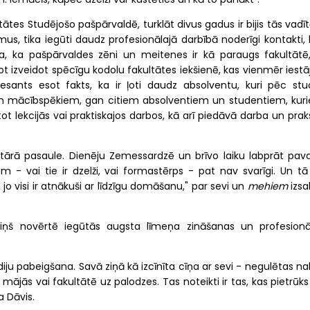
ltātes Studējošo pašpārvaldē, turklāt divus gadus ir bijis tās vadīt
us, tika iegūti daudz profesionālajā darbībā noderīgi kontakti, 
sta, ka pašpārvaldes zēni un meitenes ir kā paraugs fakultātē,
t izveidot spēcīgu kodolu fakultātes iekšienē, kas vienmēr iestā
resants esot fakts, ka ir ļoti daudz absolventu, kuri pēc stud
 mācībspēkiem, gan citiem absolventiem un studentiem, kur
t lekcijās vai praktiskajos darbos, kā arī piedāvā darba un prak
litārā pasaule. Dienēju Zemessardzē un brīvo laiku labprāt pav
em - vai tie ir dzelži, vai formastērps - pat nav svarīgi. Un tā
s, jo visi ir atnākuši ar līdzīgu domāšanu," par sevi un
mehiem
izsa
 viņš novērtē iegūtās augsta līmeņa zināšanas un profesionā
iju pabeigšana. Savā ziņā kā izcīnīta cīņa ar sevi - negulētas na
ājās vai fakultātē uz palodzes. Tas noteikti ir tas, kas pietrūk
a Dāvis.