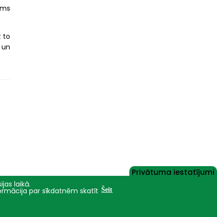
tāms
t to
 un
Privātuma iestatījumi
jas laikā.
formācija par sīkdatnēm skatīt
Šeit
Nāc studēt