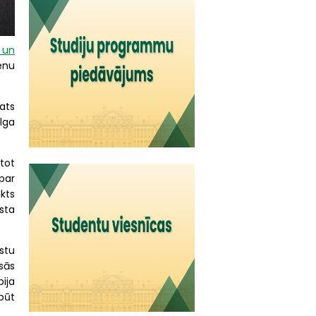
 un
ienu
pats
ilga
tot
par
ikts
sta
īstu
sās
bija
būt