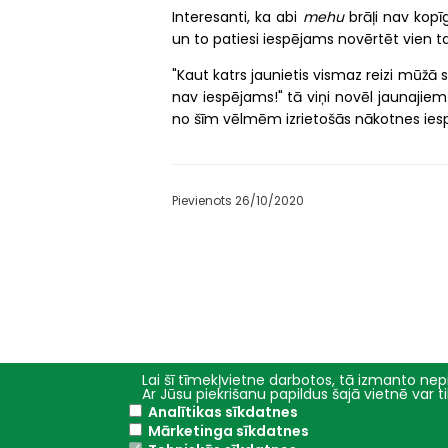
Interesanti, ka abi
mehu
brāļi nav kopīg
un to patiesi iespējams novērtēt vien tad
"Kaut katrs jaunietis vismaz reizi mūžā s
nav iespējams!" tā viņi novēl jaunajie
no šīm vēlmēm izrietošās nākotnes iesp
Pievienots 26/10/2020
Lai šī tīmekļvietne darbotos, tā izmanto nepi
Ar Jūsu piekrišanu papildus šajā vietnē var 
Analītikas sīkdatnes
Galvenā
Studijas
Mārketinga sīkdatnes
izvēlne