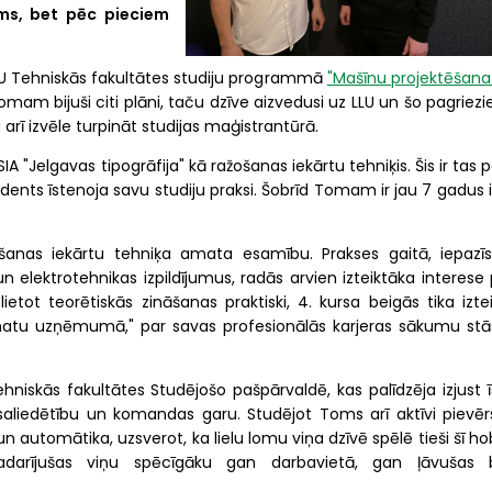
ms, bet pēc pieciem
U Tehniskās fakultātes studiju programmā
"Mašīnu projektēšana
mam bijuši citi plāni, taču dzīve aizvedusi uz LLU un šo pagriez
 arī izvēle turpināt studijas maģistrantūrā.
IA "Jelgavas tipogrāfija" kā ražošanas iekārtu tehniķis. Šis ir tas 
dents īstenoja savu studiju praksi. Šobrīd Tomam ir jau 7 gadus 
ošanas iekārtu tehniķa amata esamību. Prakses gaitā, iepazīs
 elektrotehnikas izpildījumus, radās arvien izteiktāka interese 
ietot teorētiskās zināšanas praktiski, 4. kursa beigās tika izte
matu uzņēmumā," par savas profesionālās karjeras sākumu stā
Tehniskās fakultātes Studējošo pašpārvaldē, kas palīdzēja izjust 
 saliedētību un komandas garu. Studējot Toms arī aktīvi pievēr
 automātika, uzsverot, ka lielu lomu viņa dzīvē spēlē tieši šī ho
adarījušas viņu spēcīgāku gan darbavietā, gan ļāvušas 