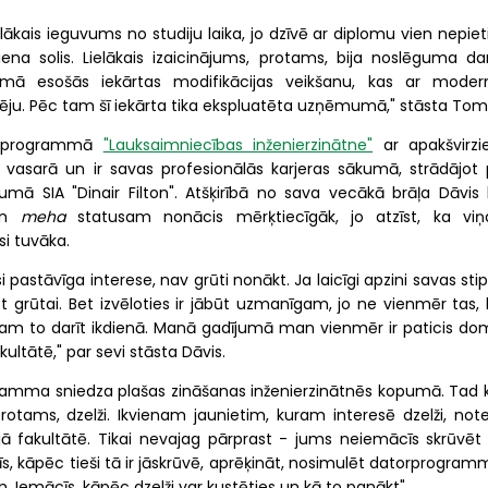
ākais ieguvums no studiju laika, jo dzīvē ar diplomu vien nepiet
na solis. Lielākais izaicinājums, protams, bija noslēguma da
umā esošās iekārtas modifikācijas veikšanu, kas ar moder
pēju. Pēc tam šī iekārta tika ekspluatēta uzņēmumā," stāsta Tom
as programmā
"Lauksaimniecības inženierzinātne"
ar apakšvirzi
 vasarā un ir savas profesionālās karjeras sākumā, strādājot 
mā SIA "Dinair Filton". Atšķirībā no sava vecākā brāļa Dāvis l
 un
meha
statusam nonācis mērķtiecīgāk, jo atzīst, ka vi
i tuvāka.
si pastāvīga interese, nav grūti nonākt. Ja laicīgi apzini savas sti
t grūtai. Bet izvēloties ir jābūt uzmanīgam, jo ne vienmēr tas, 
ibam to darīt ikdienā. Manā gadījumā man vienmēr ir paticis do
ultātē," par sevi stāsta Dāvis.
ogramma sniedza plašas zināšanas inženierzinātnēs kopumā. Tad k
tams, dzelži. Ikvienam jaunietim, kuram interesē dzelži, notei
 fakultātē. Tikai nevajag pārprast - jums neiemācīs skrūvēt 
cīs, kāpēc tieši tā ir jāskrūvē, aprēķināt, nosimulēt datorprogra
em. Iemācīs, kāpēc dzelži var kustēties un kā to panākt".