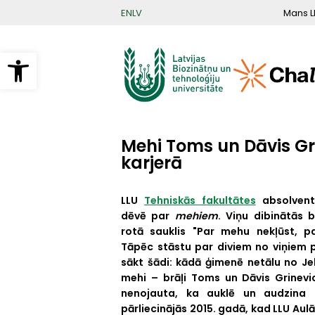
Pārlekt
Mans L
EN
LV
uz
galveno
saturu
Open toolbar
Mehi Toms un Dāvis Gri
karjerā
LLU
Tehniskās fakultātes
absolventi
dēvē par
mehiem
. Viņu dibinātās 
rotā sauklis "Par mehu nekļūst, p
Tāpēc stāstu par diviem no viņiem 
sākt šādi: kādā ģimenē netālu no Je
mehi – brāļi Toms un Dāvis Grinevic
nenojauta, ka auklē un audzina
pārliecinājās 2015. gadā, kad LLU Aul