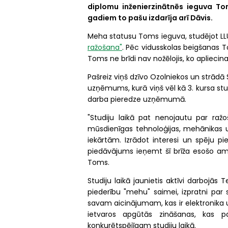
diplomu inženierzinātnēs ieguva To
gadiem to pašu izdarīja arī Dāvis.
Meha statusu Toms ieguva, studējot LL
ražošana"
. Pēc vidusskolas beigšanas To
Toms ne brīdi nav nožēlojis, ko apliecina
Pašreiz viņš dzīvo Ozolniekos un strādā S
uzņēmums, kurā viņš vēl kā 3. kursa stu
darba pieredze uzņēmumā.
"Studiju laikā pat nenojautu par raž
mūsdienīgas tehnoloģijas, mehānikas un
iekārtām. Izrādot interesi un spēju piel
piedāvājums ieņemt šī brīža esošo a
Toms.
Studiju laikā jaunietis aktīvi darbojās 
piederību "mehu" saimei, izpratni par
savam aicinājumam, kas ir elektronika un
ietvaros apgūtās zināšanas, kas p
konkurētspējīgam studiju laikā.