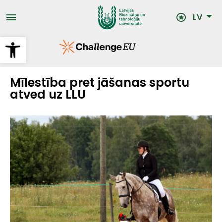
Pārlekt
uz
LV
galveno
saturu
Open toolbar
Mīlestība pret jāšanas sportu
atved uz LLU