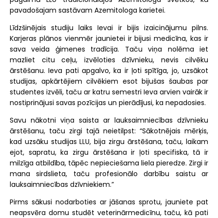
pavadošajam sastāvam Azemitologa karietei.
Līdzšinējais studiju laiks Ievai ir bijis izaicinājumu pilns.
Karjeras plānos vienmēr jaunietei ir bijusi medicīna, kas ir
sava veida ģimenes tradīcija. Taču viņa nolēma iet
mazliet citu ceļu, izvēloties dzīvnieku, nevis cilvēku
ārstēšanu. Ieva pati apgalvo, ka ir ļoti spītīga, jo, uzsākot
studijas, apkārtējiem cilvēkiem esot bijušas šaubas par
studentes izvēli, taču ar katru semestri Ieva arvien vairāk ir
nostiprinājusi savas pozīcijas un pierādījusi, ka nepadosies.
Savu nākotni viņa saista ar lauksaimniecības dzīvnieku
ārstēšanu, taču zirgi tajā neietilpst: “Sākotnējais mērķis,
kad uzsāku studijas LLU, bija zirgu ārstēšana, taču, laikam
ejot, sapratu, ka zirgu ārstēšana ir ļoti specifiska, tā ir
milzīga atbildība, tāpēc nepieciešama liela pieredze. Zirgi ir
mana sirdslieta, taču profesionālo darbību saistu ar
lauksaimniecības dzīvniekiem.”
Pirms sākusi nodarboties ar jāšanas sprotu, jauniete pat
neapsvēra domu studēt veterinārmedicīnu, taču, kā pati