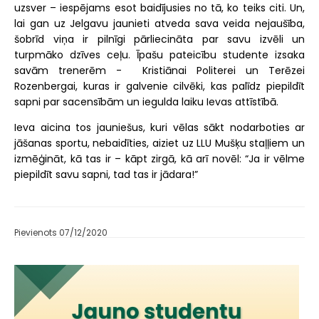
uzsver – iespējams esot baidījusies no tā, ko teiks citi. Un,
lai gan uz Jelgavu jaunieti atveda sava veida nejaušība,
šobrīd viņa ir pilnīgi pārliecināta par savu izvēli un
turpmāko dzīves ceļu. Īpašu pateicību studente izsaka
savām trenerēm - Kristiānai Politerei un Terēzei
Rozenbergai, kuras ir galvenie cilvēki, kas palīdz piepildīt
sapni par sacensībām un iegulda laiku Ievas attīstībā.
Ieva aicina tos jauniešus, kuri vēlas sākt nodarboties ar
jāšanas sportu, nebaidīties, aiziet uz LLU Mušķu staļļiem un
izmēģināt, kā tas ir – kāpt zirgā, kā arī novēl: “Ja ir vēlme
piepildīt savu sapni, tad tas ir jādara!”
Pievienots 07/12/2020