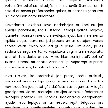
grādos. Studente uzsver, ka iegūtās zināšanas
veterinārmedicīnas studijās ir nenovērtējamas un ir
sākusi arī savas profesionālās gaitas, būdama uzņēmuma
SIA “Latvi Dan Agro” laborante.
Dzīvodama Jēkabpilī, Ieva nodarbojās ar konkūru jeb
šķēršļu pārvarēšu, taču, uzsākot studiju gaitas Jelgavā,
jauniete mainīja virzienu un izvēlējās iejādi, kas ir elementu
izpilde slēgtā laukumā, ļoti precīzs un uz detaļām vērsts
sporta veids: “Man bija ļoti grūti pāriet uz iejādi, jo es
sēdēju uz zirga ne tā, kā vajadzēja, zirgi mani nesaprata,
bija ļoti liels darbs ar sevi - ne tikai treniņi stallī, bet arī
fiziskie treniņi studentu viesnīcā, jo vajadzēja stiprināt
savus muskuļus, lai būtu labā formā.”
Ieva uzsver, ka teorētiski jāt prata, taču praktiski,
nomainot virzienu, bija jāmācās viss no jauna. Taču tas
nav traucējis jaunietei gūt dažādus sasniegumus – iegūt
godalgotas vietas, startējot Latvijas Jātnieku federācijas
rīkotajos posmos un Latvijas Nacionālajā čempionātā
iejādē. Ieva lepojas arī ar iespēju iejāt Jelgavas pils
pagalmā LLU tradicionālajos Azemitologa svētkos, kā