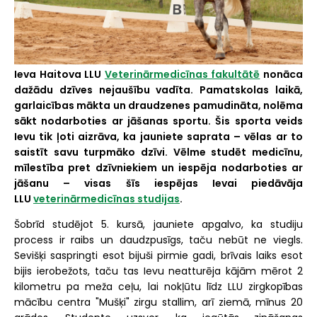
Ieva Haitova LLU
Veterinārmedicīnas fakultātē
nonāca
dažādu dzīves nejaušību vadīta. Pamatskolas laikā,
garlaicības mākta un draudzenes pamudināta, nolēma
sākt nodarboties ar jāšanas sportu. Šis sporta veids
Ievu tik ļoti aizrāva, ka jauniete saprata – vēlas ar to
saistīt savu turpmāko dzīvi. Vēlme studēt medicīnu,
mīlestība pret dzīvniekiem un iespēja nodarboties ar
jāšanu – visas šīs iespējas Ievai piedāvāja
LLU
veterinārmedicīnas studijas
.
Šobrīd studējot 5. kursā, jauniete apgalvo, ka studiju
process ir raibs un daudzpusīgs, taču nebūt ne viegls.
Sevišķi saspringti esot bijuši pirmie gadi, brīvais laiks esot
bijis ierobežots, taču tas Ievu neatturēja kājām mērot 2
kilometru pa meža ceļu, lai nokļūtu līdz LLU zirgkopības
mācību centra "Mušķi" zirgu stallim, arī ziemā, mīnus 20