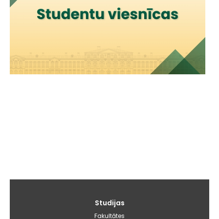
Galvenā
Studijas
izvēlne
Fakultātes