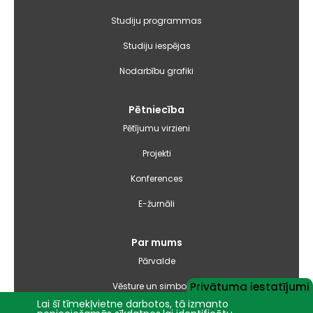
Studiju programmas
Studiju iespējas
Nodarbību grafiki
Pētniecība
Pētījumu virzieni
Projekti
Konferences
E-žurnāli
Par mums
Pārvalde
Privātuma iestatījumi
Vēsture un simbolika
Lai šī tīmekļvietne darbotos, tā izmanto
Studiju virzienu pārskati un pašnovērtējuma ziņojumi